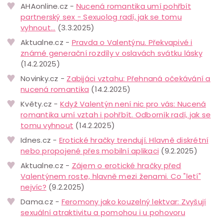
AHAonline.cz -
Nucená romantika umí pohřbít
partnerský sex - Sexuolog radí, jak se tomu
vyhnout...
(3.3.2025)
Aktualne.cz -
Pravda o Valentýnu. Překvapivé i
známé generační rozdíly v oslavách svátku lásky
(14.2.2025)
Novinky.cz -
Zabijáci vztahu: Přehnaná očekávání a
nucená romantika
(14.2.2025)
Květy.cz -
Když Valentýn není nic pro vás: Nucená
romantika umí vztah i pohřbít. Odborník radí, jak se
tomu vyhnout
(14.2.2025)
Idnes.cz -
Erotické hračky trendují. Hlavně diskrétní
nebo propojené přes mobilní aplikaci
(9.2.2025)
Aktualne.cz -
Zájem o erotické hračky před
Valentýnem roste, hlavně mezi ženami. Co "letí"
nejvíc?
(9.2.2025)
Dama.cz -
Feromony jako kouzelný lektvar: Zvyšují
sexuální atraktivitu a pomohou i u pohovoru