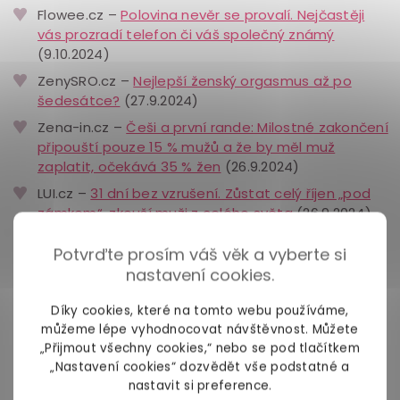
Flowee.cz –
Polovina nevěr se provalí. Nejčastěji
vás prozradí telefon či váš společný známý
(9.10.2024)
ZenySRO.cz –
Nejlepší ženský orgasmus až po
šedesátce?
(27.9.2024)
Zena-in.cz –
Češi a první rande: Milostné zakončení
připouští pouze 15 % mužů a že by měl muž
zaplatit, očekává 35 % žen
(26.9.2024)
LUI.cz –
31 dní bez vzrušení. Zůstat celý říjen „pod
zámkem“, zkouší muži z celého světa
(26.9.2024)
Prozeny.cz –
Chcete víc sexu? Čtěte erotickou
Potvrďte prosím váš věk a vyberte si
literaturu.
(11.9.2024)
nastavení cookies.
Idnes.cz –
Četba, plavání a další překvapivé zvyky,
které zlepší váš sexuální život
(10.9.2024)
Díky cookies, které na tomto webu používáme,
můžeme lépe vyhodnocovat návštěvnost. Můžete
Zena-in.cz –
Časté noční telefonáty a drobné
„Přijmout všechny cookies,“ nebo se pod tlačítkem
dárky aneb když vás kamarád přestane brát jako
„Nastavení cookies“ dozvědět vše podstatné a
kamarádku
(5.9.2024)
nastavit si preference.
Cosmopolitan –
Volá Evelyn, inženýrka srdce