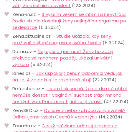
věří, že existuje souvislost
(12.3.2024)
Zena-in.cz –
S vyšším věkem se intimita nevytrácí:
Podle studie dosahují ženy nejlepšího orgasmu po
šedesátce
(5.3.2024)
Zena.aktualne.cz –
Studie ukázala, kdy ženy
prožívají nejlepší orgasmy svého života
(5.3.2024)
Dama.cz –
Nejlepší orgasmus? Ženy ho zažijí
překvapivě mnohem později, ukázal unikátní
výzkum
(5.3.2024)
Idnes.cz –
Jak uspokojit ženu? Odborníci vědí, jak
na to. A za pokus to rozhodně stojí
(22.2.2024)
Refresher.cz –
„Jsem tak suchá, že se do mě přítel
nemůže dostat.“ Vaginální suchost trápí mnoho
českých žen. Poradíme ti, jak se jí zbavit
(47.2.2024)
ZenySRO.cz –
Oblíbený nebo zatracovaný svátek?
Odhalujeme vztah Čechů k Valentýnu
(14.2.2024)
Zena-in.cz –
Český průzkum odhaluje pravdu o