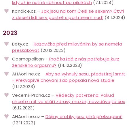
kdy už je nutné sáhnout po pilulkách
(7.1.2024)
Kondice.cz –
Jak jsou na tom Češi se sexem? Čtyři
z deseti lidí se v posteli s partnerem nudí
(4.1.2024)
2023
Bety.cz –
Rozcvička před milováním by se neměla
přeskakovat
(20.12.2023)
Cosmopolitan –
Proč každá z nás potřebuje kurz
ženského orgasmu?
(14.12.2023)
AHAonline.cz –
Aby se vyhnuly sexu, předstírají smrt
- Překvapivé chování žab popsala nová studie
(11.12.2023)
Večerní-Praha.cz –
Vědecky potvrzeno: Pokud
chcete mít ve stáří zdravý mozek, nevzdávejte sex
(6.12.2023)
AHAonline.cz –
Dějiny erotiky jsou plné překvapení!
(13.11.2023)