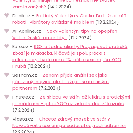
Valentýnu: milujeme nebo nesnášíme svátek
zamilovaných?
(14.2.2024)
Denik.cz –
Erotický Valentýn v Česku. Do ložnic míří
roboti i vibrátory ovládané mobilem
(13.2.2024)
AHAonline.cz –
Sexy Valentýn: tipy na opepření
Valentýnské romantiky...
(12.2.2024)
Euro.cz –
S€X a žádné okurky. Propagovat erotické
zboží je makačka, klíčová je spolupráce s
influencery, tvrdí markeˇ%tačka sexshopúu YOO,
Hrubá
(12.2.2024)
Seznam.cz –
Ženám přijde anální sex jako
přirozený, nejvíce ale touží po sexu s jiným
partnerem
(7.2.2024)
Fintree.cz –
Ze skladu ve skříni až k lídru s erotickými
pomůckami – jak si YOO.cz získal srdce zákazníků
(7.2.2024)
Vlasta.cz –
Chcete zdravý mozek ve stáří?
Nevzdávejte sex ani po šedesátce, radí odborníci
(2.2.2024)