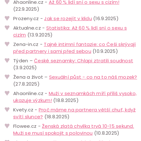
Ahaonline.cz -
Až 60 % lidí sní o sexu s cizím!
(22.9.2025)
Prozeny.cz -
Jak se rozejít v klidu
(16.9.2025)
Aktualne.cz -
Statistika: Až 60 % lidí sní o sexu s
cizím
(13.9.2025)
Zena-in.cz -
Tajné intimní fantazie: co Češi skrývají
před partnery i sami před sebou
(10.9.2025)
Týden –
České seznamky: Chlapi ztratili soudnost
(3.9.2025)
Žena a život –
Sexuální půst - co na to náš mozek?
(27.8.2025)
Ahaonline.cz -
Muži v seznamkách míří příliš vysoko,
ukazuje výzkum!
(18.8.2025)
Kvety.cz -
Proč máme na partnera větší chuť, když
svítí slunce?
(18.8.2025)
Flowee.cz -
Ženská zlatá chvilka trvá 10-15 sekund.
Muži se musí spokojit s polovinou
(10.8.2025)