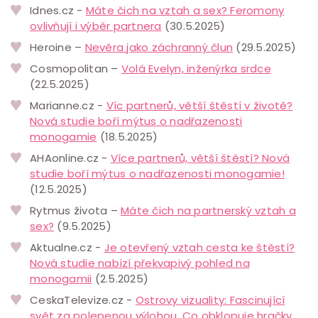
Idnes.cz -
Máte čich na vztah a sex? Feromony
ovlivňují i výběr partnera
(30.5.2025)
Heroine –
Nevěra jako záchranný člun
(29.5.2025)
Cosmopolitan –
Volá Evelyn, inženýrka srdce
(22.5.2025)
Marianne.cz -
Víc partnerů, větší štěstí v životě?
Nová studie boří mýtus o nadřazenosti
monogamie
(18.5.2025)
AHAonline.cz -
Více partnerů, větší štěstí? Nová
studie boří mýtus o nadřazenosti monogamie!
(12.5.2025)
Rytmus života –
Máte čich na partnerský vztah a
sex?
(9.5.2025)
Aktualne.cz -
Je otevřený vztah cesta ke štěstí?
Nová studie nabízí překvapivý pohled na
monogamii
(2.5.2025)
CeskaTelevize.cz -
Ostrovy vizuality: Fascinující
svět za polepenou výlohou. Co obklopuje hračky