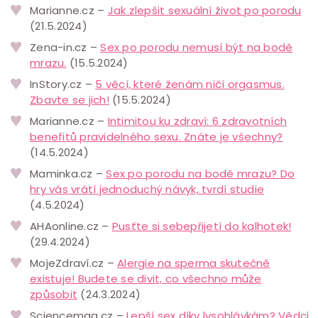
Marianne.cz –
Jak zlepšit sexuální život po porodu
(21.5.2024)
Zena-in.cz –
Sex po porodu nemusí být na bodě
mrazu.
(15.5.2024)
InStory.cz –
5 věcí, které ženám ničí orgasmus.
Zbavte se jich!
(15.5.2024)
Marianne.cz –
Intimitou ku zdraví: 6 zdravotních
benefitů pravidelného sexu. Znáte je všechny?
(14.5.2024)
Maminka.cz –
Sex po porodu na bodě mrazu? Do
hry vás vrátí jednoduchý návyk, tvrdí studie
(4.5.2024)
AHAonline.cz –
Pusťte si sebepřijetí do kalhotek!
(29.4.2024)
MojeZdraví.cz –
Alergie na sperma skutečně
existuje! Budete se divit, co všechno může
způsobit
(24.3.2024)
Sciencemag.cz –
Lepší sex díky lysohlávkám? Vědci