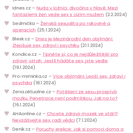
Idnes.cz –
Nuda v ložnici, divočina v hlavě. Mezi
fantaziemi žen vede sex s cizím mužem
(2.2.2024)
Sedmička –
Ženská sexualita po rakovině a
operacích
(25.1.2024)
Blesk.cz –
Dnes je Mezinárodní den objímání:
Zlepšuje sex, zdraví i psychiku
(21.1.2024)
Kondice.cz –
Tipněte si, co je nejdůležitější pro
zdravý vztah. Jestli hádáte sex, jste vedle
(19.1.2024)
Pro-miminka.cz –
Více objímání: Lepší sex, zdraví i
psychika
(18.1.2024)
Zena.aktualne.cz –
Potěšení ze sexu prospívá
mozku. Penetrace není podmínkou. Jak na to?
(16.1.2024)
AHAonline.cz –
Chcete zdravý mozek ve stáří?
Nevzdávejte sex, radí vědci
(7.1.2024)
Denik.cz –
Poruchy erekce: Jak si pomoci doma a