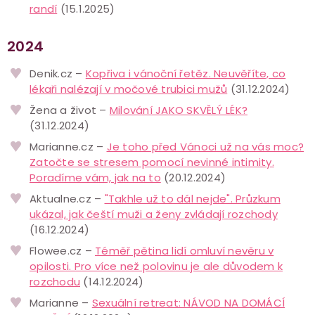
randí
(15.1.2025)
2024
Denik.cz –
Kopřiva i vánoční řetěz. Neuvěříte, co
lékaři nalézají v močové trubici mužů
(31.12.2024)
Žena a život –
Milování JAKO SKVĚLÝ LÉK?
(31.12.2024)
Marianne.cz –
Je toho před Vánoci už na vás moc?
Zatočte se stresem pomocí nevinné intimity.
Poradíme vám, jak na to
(20.12.2024)
Aktualne.cz –
"Takhle už to dál nejde". Průzkum
ukázal, jak čeští muži a ženy zvládají rozchody
(16.12.2024)
Flowee.cz –
Téměř pětina lidí omluví nevěru v
opilosti. Pro více než polovinu je ale důvodem k
rozchodu
(14.12.2024)
Marianne –
Sexuální retreat: NÁVOD NA DOMÁCÍ