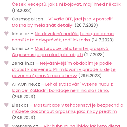
Češek. Receptů, jak s ní bojovat, mají hned několik
(1.8.2023)
Cosmopolitan –
Ví vaše BFF, jací jste v posteli?
Možná by měla znát detaily!
(20.7.2023)
Idnes.cz –
Na dovolené nedělejte nic, co doma
nemůžete odvyprávět, radí lektorka
(14.7.2023)
Idnes.cz –
Masturbace těhotenství prospívá.
Orgasmus je pro plod jako objetí
(2.7.2023)
Zena-in.cz –
Nejvášnivějším obdobím je podle
statistik červenec: Při milování v přírodě si dejte
pozor na špinavé ruce a hmyz
(29.6.2023)
AHAOnline.cz –
Lehké svazování vyžene nudu z
ložnice! Základní bondage není nic složitého.
(26.6.2023)
Blesk.cz –
Masturbace v těhotenství je bezpečná a
můžete dosáhnout orgasmu, jako nikdy předtím
(23.6.2023)
SvetZeny.cz –
Vliv hubnutí na libido: jak keto dieta