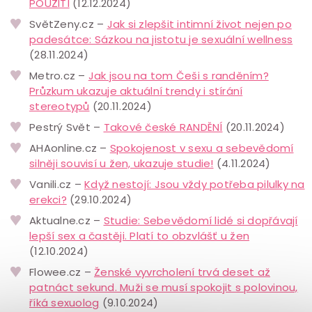
POUŽITÍ
(12.12.2024)
SvětZeny.cz –
Jak si zlepšit intimní život nejen po
padesátce: Sázkou na jistotu je sexuální wellness
(28.11.2024)
Metro.cz –
Jak jsou na tom Češi s randěním?
Průzkum ukazuje aktuální trendy i stírání
stereotypů
(20.11.2024)
Pestrý Svět –
Takové české RANDĚNÍ
(20.11.2024)
AHAonline.cz –
Spokojenost v sexu a sebevědomí
silněji souvisí u žen, ukazuje studie!
(4.11.2024)
Vanili.cz –
Když nestojí: Jsou vždy potřeba pilulky na
erekci?
(29.10.2024)
Aktualne.cz –
Studie: Sebevědomí lidé si dopřávají
lepší sex a častěji. Platí to obzvlášť u žen
(12.10.2024)
Flowee.cz –
Ženské vyvrcholení trvá deset až
patnáct sekund. Muži se musí spokojit s polovinou,
říká sexuolog
(9.10.2024)