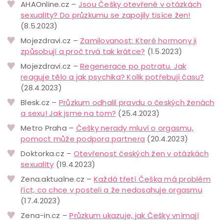
AHAOnline.cz –
Jsou Češky otevřené v otázkách
sexuality? Do průzkumu se zapojily tisíce žen!
(8.5.2023)
Mojezdravi.cz –
Zamilovanost: Které hormony ji
způsobují a proč trvá tak krátce?
(1.5.2023)
Mojezdravi.cz –
Regenerace po potratu. Jak
reaguje tělo a jak psychika? Kolik potřebují času?
(28.4.2023)
Blesk.cz –
Průzkum odhalil pravdu o českých ženách
a sexu! Jak jsme na tom?
(25.4.2023)
Metro Praha –
Češky nerady mluví o orgasmu,
pomoct může podpora partnera
(20.4.2023)
Doktorka.cz –
Otevřenost českých žen v otázkách
sexuality
(19.4.2023)
Zena.aktualne.cz –
Každá třetí Češka má problém
říct, co chce v posteli a že nedosahuje orgasmu
(17.4.2023)
Zena-in.cz –
Průzkum ukazuje, jak Češky vnímají