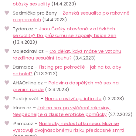
otázky sexuality
(14.4.2023)
Sedmička pro ženy –
Ženská sexualita po rakovině
a operacích
(14.4.2023)
Tyden.cz –
Jsou Češky otevřené v otázkách
sexuality? Do průzkumu se zapojily tisíce žen
(13.4.2023)
Mojezdravi.cz –
Co dělat, když máte ve vztahu
rozdílnou sexuální touhu?
(3.4.2023)
Dama.cz –
Fisting pro pokročilé - jak na to, aby
nebolel?
(21.3.2023)
AHAOnline.cz –
Polovina dospělých má sex na
prvním rande
(13.3.2023)
Pestrý svět –
Nemoc ovlivňuje intimitu
(1.3.2023)
Idnes.cz –
Jak na sex po vyléčení rakoviny.
Nespěchejte a zkuste erotické pomůcky
(27.2.2023)
iPrima.cz –
Následky nedostatku sexu: Muži se
vystavují dvojnásobnému riziku předčasné smrti