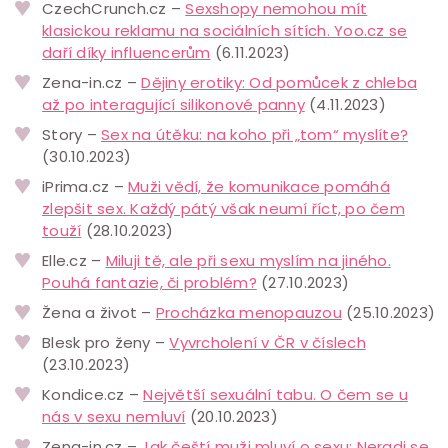
CzechCrunch.cz –
Sexshopy nemohou mít
klasickou reklamu na sociálních sítích. Yoo.cz se
daří díky influencerům
(6.11.2023)
Zena-in.cz –
Dějiny erotiky: Od pomůcek z chleba
až po interagující silikonové panny
(4.11.2023)
Story –
Sex na útěku: na koho při „tom“ myslíte?
(30.10.2023)
iPrima.cz –
Muži vědí, že komunikace pomáhá
zlepšit sex. Každý pátý však neumí říct, po čem
touží
(28.10.2023)
Elle.cz –
Miluji tě, ale při sexu myslím na jiného.
Pouhá fantazie, či problém?
(27.10.2023)
Žena a život –
Procházka menopauzou
(25.10.2023)
Blesk pro ženy –
Vyvrcholení v ČR v číslech
(23.10.2023)
Kondice.cz –
Největší sexuální tabu. O čem se u
nás v sexu nemluví
(20.10.2023)
Zena-in.cz –
Jak čeští muži mluví o sexu: Neradi se