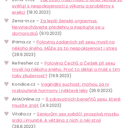
svěřují s nespokojeností z výkonu a problémy s
erekcí
(18.10.2023)
Zena-in.cz –
Za lepší ženský orgasmus:
Nevynechávejte předehru a inspirujte se u
domorodců
(9.10.2023)
iPrima.cz –
Polovina zadaných při sexu myslí na
někoho jiného. Může za to nespokojenost i stres
(28.9.2023)
Refresher.cz –
Polovina Čechů a Češek při sexu
myslí na někoho jiného. Proč to dělají a máš s tím
taky zkušenost?
(19.9.2023)
Kondice.cz –
Vaginální suchost: mohou za ni
rozbouřené hormony i některé léky
(26.9.2023)
AHAOnline.cz –
6 zdravotních benefitů sexu, které
musíte znát
(4.9.2023)
Vitalia.cz –
Seniorům sex svědčí, prospívá mozku,
srdci i imunitě. A většina z nich o něj stojí
(28.8.2023)