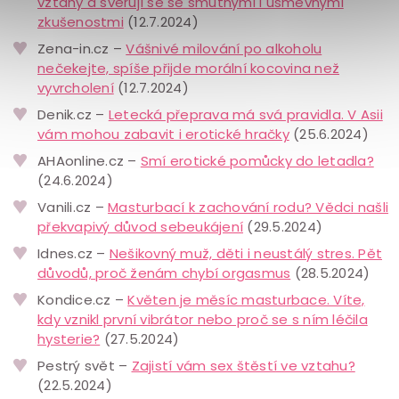
vztahy a svěřují se se smutnými i úsměvnými
zkušenostmi
(12.7.2024)
Zena-in.cz –
Vášnivé milování po alkoholu
nečekejte, spíše přijde morální kocovina než
vyvrcholení
(12.7.2024)
Denik.cz –
Letecká přeprava má svá pravidla. V Asii
vám mohou zabavit i erotické hračky
(25.6.2024)
AHAonline.cz –
Smí erotické pomůcky do letadla?
(24.6.2024)
Vanili.cz –
Masturbací k zachování rodu? Vědci našli
překvapivý důvod sebeukájení
(29.5.2024)
Idnes.cz –
Nešikovný muž, děti i neustálý stres. Pět
důvodů, proč ženám chybí orgasmus
(28.5.2024)
Kondice.cz –
Květen je měsíc masturbace. Víte,
kdy vznikl první vibrátor nebo proč se s ním léčila
hysterie?
(27.5.2024)
Pestrý svět –
Zajistí vám sex štěstí ve vztahu?
(22.5.2024)