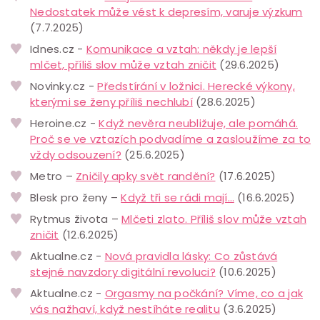
Nedostatek může vést k depresím, varuje výzkum
(7.7.2025)
Idnes.cz -
Komunikace a vztah: někdy je lepší
mlčet, příliš slov může vztah zničit
(29.6.2025)
Novinky.cz -
Předstírání v ložnici. Herecké výkony,
kterými se ženy příliš nechlubí
(28.6.2025)
Heroine.cz -
Když nevěra neubližuje, ale pomáhá.
Proč se ve vztazích podvadíme a zasloužíme za to
vždy odsouzení?
(25.6.2025)
Metro –
Zničily apky svět randění?
(17.6.2025)
Blesk pro ženy –
Když tři se rádi mají…
(16.6.2025)
Rytmus života –
Mlčeti zlato. Příliš slov může vztah
zničit
(12.6.2025)
Aktualne.cz -
Nová pravidla lásky: Co zůstává
stejné navzdory digitální revoluci?
(10.6.2025)
Aktualne.cz -
Orgasmy na počkání? Víme, co a jak
vás nažhaví, když nestíháte realitu
(3.6.2025)