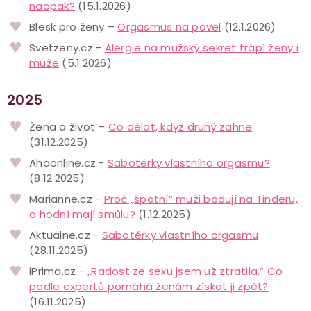
naopak?
(15.1.2026)
Blesk pro ženy –
Orgasmus na povel
(12.1.2026)
Svetzeny.cz -
Alergie na mužský sekret trápí ženy i
muže
(5.1.2026)
2025
Žena a život –
Co dělat, když druhý zahne
(31.12.2025)
Ahaonline.cz -
Sabotérky vlastního orgasmu?
(8.12.2025)
Marianne.cz -
Proč „špatní“ muži bodují na Tinderu,
a hodní mají smůlu?
(1.12.2025)
Aktualne.cz -
Sabotérky vlastního orgasmu
(28.11.2025)
iPrima.cz -
„Radost ze sexu jsem už ztratila.“ Co
podle expertů pomáhá ženám získat ji zpět?
(16.11.2025)