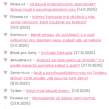
Idnes.cz -
Vítězové internetových seznamek?
Skórují muži s psychopatickými rysy
(14.11.2025)
Flowee.cz -
Intimní fantazie má většina z nás.
Jsme nemocní, když toužíme po bolesti?
(10.11.2025)
Dama.cz -
Méně stresu, víc potěšení: Co radí
odborníci pro zlepšení sexu, pokud vás už nebaví
(3.11.2025)
Blesk pro ženy –
Erotické fantazie
(27.10.2025)
Aktualne.cz -
„Radost ze sexu jsem už ztratila.” Co
podle expertů pomáhá získat ji zpět?
(27.10.2025)
Zena-in.cz -
Muži s psychopatickými rysy na Tinderu
skórují, tvrdí studie. Jak jsou na tom ženy?
(8.10.2025)
Týden –
Když mysl bloudí jinam...
(1.10.2025)
Flowee.cz -
Monogamie už dávno není norma.
(23.9.2025)