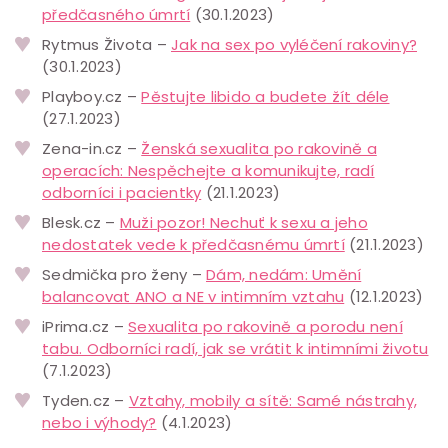
předčasného úmrtí
(30.1.2023)
Rytmus Života –
Jak na sex po vyléčení rakoviny?
(30.1.2023)
Playboy.cz –
Pěstujte libido a budete žít déle
(27.1.2023)
Zena-in.cz –
Ženská sexualita po rakovině a
operacích: Nespěchejte a komunikujte, radí
odborníci i pacientky
(21.1.2023)
Blesk.cz –
Muži pozor! Nechuť k sexu a jeho
nedostatek vede k předčasnému úmrtí
(21.1.2023)
Sedmička pro ženy –
Dám, nedám: Umění
balancovat ANO a NE v intimním vztahu
(12.1.2023)
iPrima.cz –
Sexualita po rakovině a porodu není
tabu. Odborníci radí, jak se vrátit k intimními životu
(7.1.2023)
Tyden.cz –
Vztahy, mobily a sítě: Samé nástrahy,
nebo i výhody?
(4.1.2023)