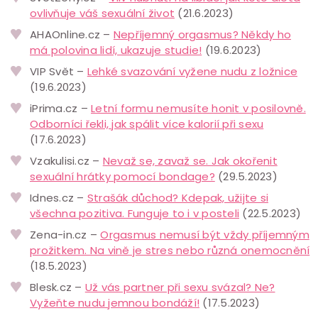
ovlivňuje váš sexuální život
(21.6.2023)
AHAOnline.cz –
Nepříjemný orgasmus? Někdy ho
má polovina lidí, ukazuje studie!
(19.6.2023)
VIP Svět –
Lehké svazování vyžene nudu z ložnice
(19.6.2023)
iPrima.cz –
Letní formu nemusíte honit v posilovně.
Odborníci řekli, jak spálit více kalorií při sexu
(17.6.2023)
Vzakulisi.cz –
Nevaž se, zavaž se. Jak okořenit
sexuální hrátky pomocí bondage?
(29.5.2023)
Idnes.cz –
Strašák důchod? Kdepak, užijte si
všechna pozitiva. Funguje to i v posteli
(22.5.2023)
Zena-in.cz –
Orgasmus nemusí být vždy příjemným
prožitkem. Na vině je stres nebo různá onemocnění
(18.5.2023)
Blesk.cz –
Už vás partner při sexu svázal? Ne?
Vyžeňte nudu jemnou bondáží!
(17.5.2023)