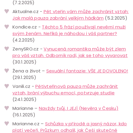
(7.2.2025)
Aktualne.cz -
Pět vteřin vám může zachránit vztah:
Jak malá pauza zabrání velkým hádkám
(5.2.2025)
Kondice.cz -
Těchto 5 frází používají nevěrní muži
svým ženám. Neříká je náhodou i váš partner?
(4.2.2025)
ZenySRO.cz -
Vynucená romantika může být zlem
pro váš vztah. Odborník radí, jak se toho vyvarovat
(30.1.2025)
Žena a život –
Sexuální fantazie: VŠE JE DOVOLENO!
(29.1.2025)
Vanili.cz -
Pětivteřinová pauza může zachránit
vztah, brání výbuchu emocí, potvrzuje studie
(24.1.2025)
Marianne –
Navždy tvůj. I JEJÍ (Nevěra v Česku)
(16.1.2025)
Marianne.cz –
Schůzka v přírodě a jasný názor, kdo
platí večeři. Průzkum odhalil, jak Češi skutečně