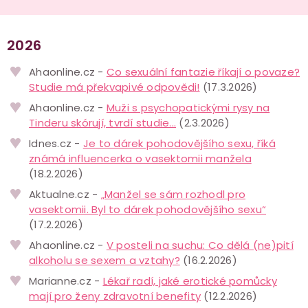
2026
Ahaonline.cz -
Co sexuální fantazie říkají o povaze?
Studie má překvapivé odpovědi!
(17.3.2026)
Ahaonline.cz -
Muži s psychopatickými rysy na
Tinderu skórují, tvrdí studie...
(2.3.2026)
Idnes.cz -
Je to dárek pohodovějšího sexu, říká
známá influencerka o vasektomii manžela
(18.2.2026)
Aktualne.cz -
„Manžel se sám rozhodl pro
vasektomii. Byl to dárek pohodovějšího sexu“
(17.2.2026)
Ahaonline.cz -
V posteli na suchu: Co dělá (ne)pití
alkoholu se sexem a vztahy?
(16.2.2026)
Marianne.cz -
Lékař radí, jaké erotické pomůcky
mají pro ženy zdravotní benefity
(12.2.2026)