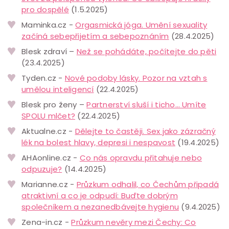
pro dospělé
(1.5.2025)
Maminka.cz -
Orgasmická jóga. Umění sexuality
začíná sebepřijetím a sebepoznáním
(28.4.2025)
Blesk zdraví –
Než se pohádáte, počítejte do pěti
(23.4.2025)
Tyden.cz -
Nové podoby lásky. Pozor na vztah s
umělou inteligencí
(22.4.2025)
Blesk pro ženy –
Partnerství sluší i ticho… Umíte
SPOLU mlčet?
(22.4.2025)
Aktualne.cz -
Dělejte to častěji. Sex jako zázračný
lék na bolest hlavy, depresi i nespavost
(19.4.2025)
AHAonline.cz -
Co nás opravdu přitahuje nebo
odpuzuje?
(14.4.2025)
Marianne.cz -
Průzkum odhalil, co Čechům připadá
atraktivní a co je odpudí: Buďte dobrým
společníkem a nezanedbávejte hygienu
(9.4.2025)
Zena-in.cz -
Průzkum nevěry mezi Čechy: Co