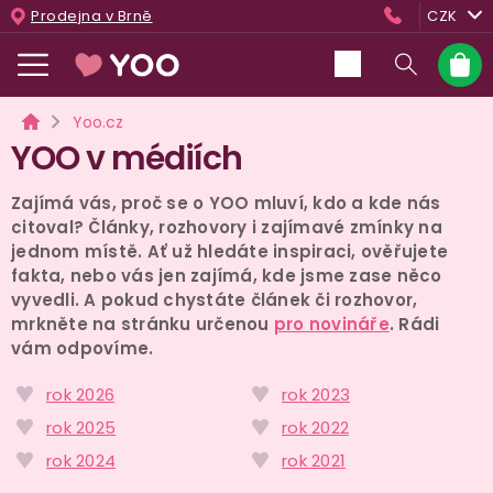
Přejít
Prodejna v Brně
CZK
na
obsah
Nákup
košík
Domů
Yoo.cz
YOO v médiích
Zajímá vás, proč se o YOO mluví, kdo a kde nás
citoval? Články, rozhovory i zajímavé zmínky na
jednom místě. Ať už hledáte inspiraci, ověřujete
fakta, nebo vás jen zajímá, kde jsme zase něco
vyvedli. A pokud chystáte článek či rozhovor,
mrkněte na stránku určenou
pro novináře
. Rádi
vám odpovíme.
rok 2026
rok 2023
rok 2025
rok 2022
rok 2024
rok 2021