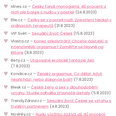
Idnes.cz –
Češky fandí monogamii. 40 procent z
nich ale bojuje s nudou v posteli
(24.8.2023)
Elle.cz –
Češky se v posteli nudí. Zpestření hledají v
ordinacích terapeutů
(21.8.2023)
VIP Svět –
Sexuální život Češek
(15.8.2023)
Vlasta.cz –
Konec předstírání! Chcete častější a
intenzivnější orgasmus? Zaměřte se hlavně na
klitoris
(8.8.2023)
Bety.cz –
Utajované erotické fantazie žen
(7.8.2023)
Kondice.cz –
Ženský orgasmus: Co dělat, když
nepřichází, nebo dokonce bolí?
(7.8.2023)
Blesk.cz –
České ženy a sex v dlouhodobém
vztahu: Studie odhalila šťavnaté detaily
(5.8.2023)
TrendyZdravi.cz –
Sexuální život Češek ve vztahu s
trvalým partnerem
(4.8.2023)
Novinky.cz –
Nudu v ložnici zažívá až 40 procent