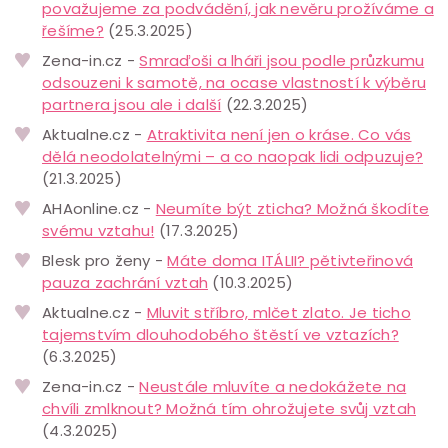
považujeme za podvádění, jak nevěru prožíváme a
řešíme?
(25.3.2025)
Zena-in.cz -
Smraďoši a lháři jsou podle průzkumu
odsouzeni k samotě, na ocase vlastností k výběru
partnera jsou ale i další
(22.3.2025)
Aktualne.cz -
Atraktivita není jen o kráse. Co vás
dělá neodolatelnými – a co naopak lidi odpuzuje?
(21.3.2025)
AHAonline.cz -
Neumíte být zticha? Možná škodíte
svému vztahu!
(17.3.2025)
Blesk pro ženy -
Máte doma ITÁLII? pětivteřinová
pauza zachrání vztah
(10.3.2025)
Aktualne.cz -
Mluvit stříbro, mlčet zlato. Je ticho
tajemstvím dlouhodobého štěstí ve vztazích?
(6.3.2025)
Zena-in.cz -
Neustále mluvíte a nedokážete na
chvíli zmlknout? Možná tím ohrožujete svůj vztah
(4.3.2025)