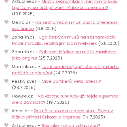
Aktualne.cz -
Muži v seznamkách míří mimo svou
ligu, ženy se drží při zemi. Kdo zůstane sám?
(10.8.2025)
Metro.cz -
Na seznamkách muži často přeceňují
své šance
(6.8.2025)
Zena-in.cz -
Ego českých mužů na seznamkách
tvrdě narazilo, realita jim sráží hřebínek
(5.8.2025)
Zena-in.cz -
Pohlavní infekce se může maskovat
jako angína
(25.7.2025)
Maminka.cz -
Letní sex je nejlepší. Ale jen pokud si
pohlídáte pár věcí
(24.7.2025)
Pestrý svět –
Více partnerů, větší štěstí?
(23.7.2025)
Flowee.cz -
Ve vztahu s AI: Kdy už nejde o pomoc,
ale o závislost?
(19.7.2025)
Idnes.cz -
Řekněte si o svou porci sexu. Ticho v
ložnici přináší úzkosti a deprese
(14.7.2025)
Aktualne.cz -
Sex jako základ zdraví žen?