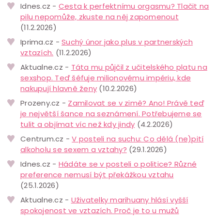
Idnes.cz -
Cesta k perfektnímu orgasmu? Tlačit na
pilu nepomůže, zkuste na něj zapomenout
(11.2.2026)
Iprima.cz -
Suchý únor jako plus v partnerských
vztazích.
(11.2.2026)
Aktualne.cz -
Táta mu půjčil z učitelského platu na
sexshop. Teď šéfuje milionovému impériu, kde
nakupují hlavně ženy
(10.2.2026)
Prozeny.cz -
Zamilovat se v zimě? Ano! Právě teď
je největší šance na seznámení. Potřebujeme se
tulit a objímat víc než kdy jindy
(4.2.2026)
Centrum.cz -
V posteli na suchu: Co dělá (ne)pití
alkoholu se sexem a vztahy?
(29.1.2026)
Idnes.cz -
Hádáte se v posteli o politice? Různé
preference nemusí být překážkou vztahu
(25.1.2026)
Aktualne.cz -
Uživatelky marihuany hlásí vyšší
spokojenost ve vztazích. Proč je to u mužů