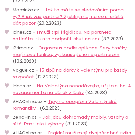
(22.2.2023)
Maminka.cz –
Jak to máte se sledováním porna
vy? A jak váš partner? Zjistili jsme, na co si určitě
dát pozor
(20.2.2023)
Idnes.cz –
I muži trpí frigiditou. Na partnera
netlačte, zkuste podpořit chuť na sex
(8.2.2023)
iPrima.cz –
Orgasmus podle aplikace. Sexy hračky
mají nové funkce, vyzkoušejte je i s partnerem
(13.2.2023)
Vogue.cz –
15 tipů na dárky k Valentýnu pro každý
rozpočet
(12.2.2023)
Idnes.cz –
Na Valentýna nenadávejte, užijte si ho. A
nezapomeňte na dárek z lásky
(8.2.2023)
AHAOnline.cz –
Tipy na opepření Valentýnské
romantiky...
(6.2.2023)
Zena-in.cz –
Jak jdou dohromady mobily, vztahy a
sítě: Past, ale i výhody
(31.1.2023)
AHAOnline.cz –
Frigidní muži mají dvojnásobné riziko