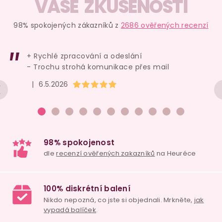
v
VAŠE ZKUŠENOSTI
l
á
98% spokojených zákazníků z
2686 ověřených recenzí
d
a
+ Rychlé zpracování a odeslání
c
- Trochu strohá komunikace přes mail
í
Hodnocení obchodu je 5 z 5 hvězdiček.
|
6.5.2026
p
r
v
k
y
v
ý
p
i
98% spokojenost
s
dle
recenzí ověřených zakazníků
na Heuréce