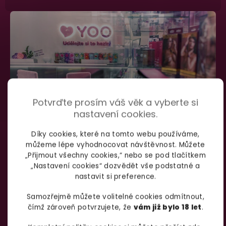
Potvrďte prosím váš věk a vyberte si
nastavení cookies.
Díky cookies, které na tomto webu používáme,
můžeme lépe vyhodnocovat návštěvnost. Můžete
SHOWROOM BRNO
„Přijmout všechny cookies,“ nebo se pod tlačítkem
„Nastavení cookies“ dozvědět vše podstatné a
nastavit si preference.
Špitálka 23a Brno, 602 00
Otevírací doba:
Samozřejmě můžete volitelné cookies odmítnout,
čímž zároveň potvrzujete, že
vám již bylo 18 let
.
Pondělí – pátek:
info@yoo.cz
7:00 – 18:00