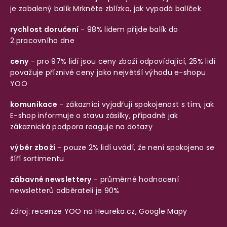
je zabalený balík
Mrkněte zblízka, jak vypadá balíček
rychlost doručení
- 98% lidem přijde balík do
2.pracovního dne
ceny
- pro 97% lidí jsou ceny zboží odpovídající, 25% lidí
považuje příznivé ceny jako největší výhodu e-shopu
YOO
komunikace
- zákazníci vyjadřují spokojenost s tím, jak
E-shop informuje o stavu zásilky, případně jak
zákaznická podpora reaguje na dotazy
výběr zboží
- pouze 2% lidí uvádí, že není spokojeno se
šíří sortimentu
zábavné newslettery
- průměrné hodnocení
newsletterů odběrateli je 90%
Zdroj: recenze YOO na
Heureka.cz
,
Google Mapy