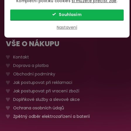
Kompletní politiku cookies
si můžete přečíst zde
.
735 876 206
Sobota, neděle
Zavřeno
Více o prodejně
Souhlasím
Nastavení
VŠE O NÁKUPU
Kontakt
Doprava a platba
Obchodní podmínky
Jak postupovat při reklamaci
Jak postupovat při vracení zboží
Doplňkové služby a slevové akce
Ochrana osobních údajů
Zpětný odběr elektrozařízení a baterií