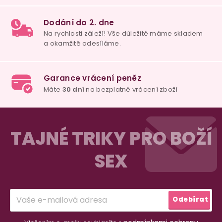
u
100% diskrétní balení
Nikdo nepozná, co jste si objednali. Mrkněte,
j
vypadá balíček
.
Dodání do 2. dne
Na rychlosti záleží! Vše důležité máme sklade
Z
a okamžitě odesíláme.
á
TAJNÉ TRIKY PRO BOŽÍ
p
SEX
a
Garance vrácení peněz
Máte
30 dní
na bezplatné vrácení zboží
t
í
Odebírat