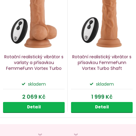
p
s
p
o
r
d
o
u
d
k
u
Rotační realistický vibrátor s
Rotační realistický vibrátor s
k
varlaty a přísavkou
přísavkou FemmeFunn
FemmeFunn Vortex Turbo
Vortex Turbo Shaft
ů
t
Baller
ů
skladem
skladem
2 069 Kč
1 999 Kč
Detail
Detail
O