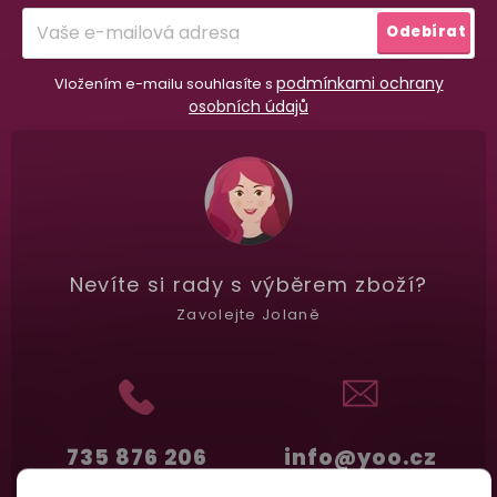
í
Garance vrácení peněz
Odebírat
Máte
30 dní
na bezplatné vrácení zboží
podmínkami ochrany
Vložením e-mailu souhlasíte s
osobních údajů
Nevíte si rady
s výběrem zboží?
Zavolejte Jolaně
735 876 206
info@yoo.cz
(Po-Pá 7.00-18.00)
Napište nám kdykoliv