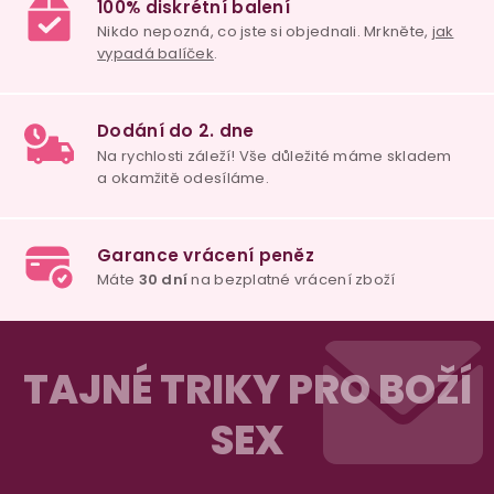
p
i
s
u
98% spokojenost
dle
recenzí ověřených zakazníků
na Heuréce
100% diskrétní balení
Nikdo nepozná, co jste si objednali. Mrkněte,
j
vypadá balíček
.
Z
Dodání do 2. dne
á
TAJNÉ TRIKY PRO BOŽÍ
Na rychlosti záleží! Vše důležité máme sklade
p
a okamžitě odesíláme.
SEX
a
t