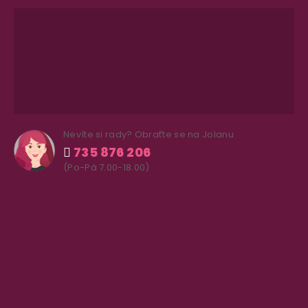
Nevíte si rady? Obraťte se na Jolanu
735 876 206
(Po-Pá 7.00-18.00)