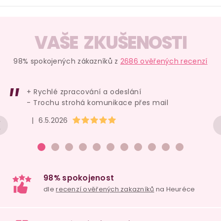
O
v
VAŠE ZKUŠENOSTI
l
á
98% spokojených zákazníků z
2686 ověřených recenzí
d
a
+ Rychlé zpracování a odeslání
c
- Trochu strohá komunikace přes mail
í
Hodnocení obchodu je 5 z 5 hvězdiček.
|
6.5.2026
p
r
v
k
y
v
ý