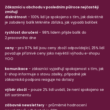
Zákazníci u obchodu v posledním půlroce nejčastěji
zmiňují
diskrétnost
- 100% lidí je spokojeno s tím, jak diskrétně
je zabalený balík
Mrkněte zblízka, jak vypadá balíček
rychlost doručení
- 98% lidem přijde balík do
2.pracovního dne
ceny
- pro 97% lidí jsou ceny zboží odpovídající, 25% lidí
považuje příznivé ceny jako největší výhodu e-shopu
YOO
komunikace
- zákazníci vyjadřují spokojenost s tím, jak
E-shop informuje o stavu zásilky, případně jak
zákaznická podpora reaguje na dotazy
výběr zboží
- pouze 2% lidí uvádí, že není spokojeno se
šíří sortimentu
zábavné newslettery
- průměrné hodnocení