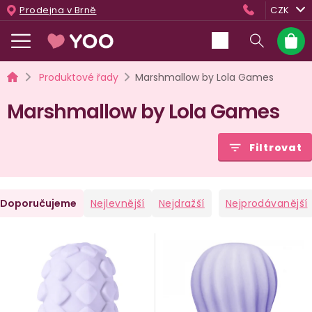
Přejít
Prodejna v Brně
CZK
na
obsah
Nákup
košík
Domů
Produktové řady
Marshmallow by Lola Games
Marshmallow by Lola Games
Filtrovat
Ř
Doporučujeme
Nejlevnější
Nejdražší
Nejprodávanější
a
V
e
ý
n
p
i