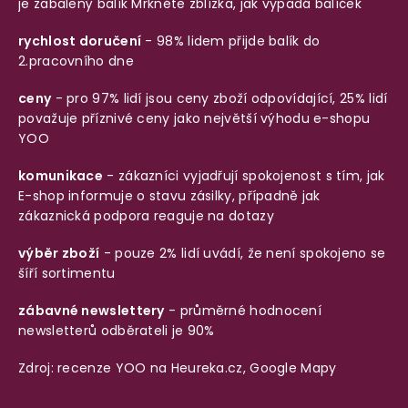
je zabalený balík
Mrkněte zblízka, jak vypadá balíček
rychlost doručení
- 98% lidem přijde balík do
2.pracovního dne
ceny
- pro 97% lidí jsou ceny zboží odpovídající, 25% lidí
považuje příznivé ceny jako největší výhodu e-shopu
YOO
komunikace
- zákazníci vyjadřují spokojenost s tím, jak
E-shop informuje o stavu zásilky, případně jak
zákaznická podpora reaguje na dotazy
výběr zboží
- pouze 2% lidí uvádí, že není spokojeno se
šíří sortimentu
zábavné newslettery
- průměrné hodnocení
newsletterů odběrateli je 90%
Zdroj: recenze YOO na
Heureka.cz
,
Google Mapy