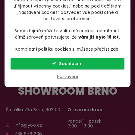
„Přijmout všechny cookies,“ nebo se pod tlačítkem
„Nastavení cookies“ dozvědět vše podstatné a
nastavit si preference.
Samozřejmě můžete volitelné cookies odmítnout,
čímž zároveň potvrzujete, že
vám již bylo 18 let
.
Kompletní politiku cookies
si můžete přečíst zde
.
Souhlasím
Nastavení
SHOWROOM BRNO
Špitálka 23a Brno, 602 00
Otevírací doba:
Pondělí – pátek:
info@yoo.cz
7:00 – 18:00
735 876 206