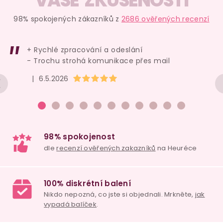
VAŠE ZKUŠENOSTI
l
á
98% spokojených zákazníků z
2686 ověřených recenzí
d
a
+ Rychlé zpracování a odeslání
c
- Trochu strohá komunikace přes mail
í
Hodnocení obchodu je 5 z 5 hvězdiček.
|
6.5.2026
p
r
v
k
y
v
ý
p
i
s
u