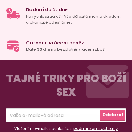
98% spokojenost
dle
recenzí ověřených zakazníků
na Heuréce
100% diskrétní balení
Nikdo nepozná, co jste si objednali. Mrkněte,
j
vypadá balíček
.
Z
Dodání do 2. dne
á
TAJNÉ TRIKY PRO BOŽÍ
Na rychlosti záleží! Vše důležité máme sklade
p
a okamžitě odesíláme.
SEX
a
t
Garance vrácení peněz
í
Máte
30 dní
na bezplatné vrácení zboží
Odebírat
podmínkami ochrany
Vložením e-mailu souhlasíte s