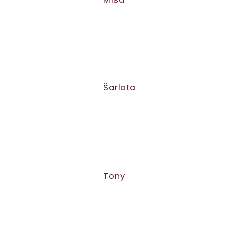
ů
Šarlota
Tony