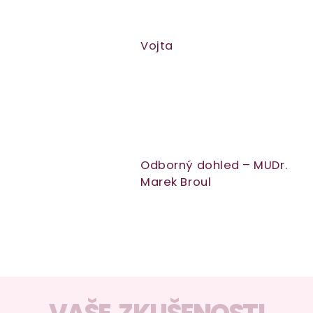
Vojta
Odborný dohled – MUDr.
Marek Broul
O
v