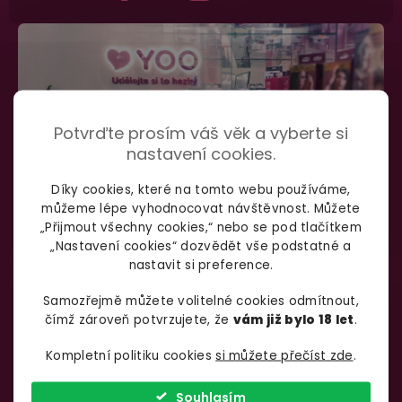
Potvrďte prosím váš věk a vyberte si
nastavení cookies.
Díky cookies, které na tomto webu používáme,
můžeme lépe vyhodnocovat návštěvnost. Můžete
„Přijmout všechny cookies,“ nebo se pod tlačítkem
„Nastavení cookies“ dozvědět vše podstatné a
nastavit si preference.
SHOWROOM BRNO
Samozřejmě můžete volitelné cookies odmítnout,
čímž zároveň potvrzujete, že
vám již bylo 18 let
.
Špitálka 23a Brno, 602 00
Otevírací doba:
Kompletní politiku cookies
si můžete přečíst zde
.
Pondělí – pátek:
info@yoo.cz
7:00 – 18:00
Souhlasím