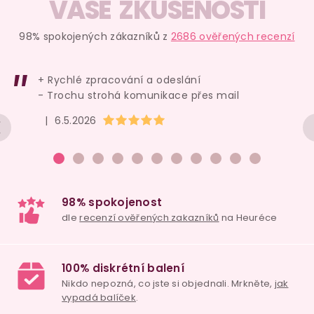
VAŠE ZKUŠENOSTI
98% spokojených zákazníků z
2686 ověřených recenzí
+ Rychlé zpracování a odeslání
- Trochu strohá komunikace přes mail
Hodnocení obchodu je 5 z 5 hvězdiček.
|
6.5.2026
98% spokojenost
dle
recenzí ověřených zakazníků
na Heuréce