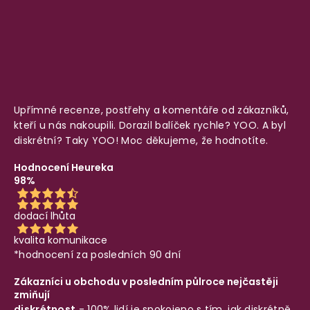
Upřímné recenze, postřehy a komentáře od zákazníků,
kteří u nás nakoupili. Dorazil balíček rychle? YOO. A byl
diskrétní? Taky YOO! Moc děkujeme, že hodnotíte.
Hodnocení Heureka
98%
dodací lhůta
kvalita komunikace
*hodnocení za posledních 90 dní
Zákazníci u obchodu v posledním půlroce nejčastěji
zmiňují
diskrétnost
- 100% lidí je spokojeno s tím, jak diskrétně