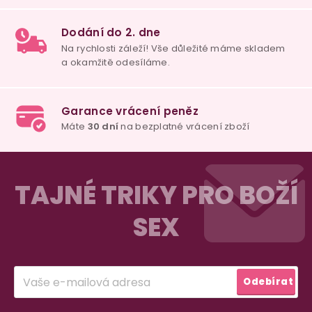
100% diskrétní balení
Nikdo nepozná, co jste si objednali. Mrkněte,
j
vypadá balíček
.
Dodání do 2. dne
Na rychlosti záleží! Vše důležité máme sklade
Z
a okamžitě odesíláme.
á
TAJNÉ TRIKY PRO BOŽÍ
p
SEX
a
Garance vrácení peněz
Máte
30 dní
na bezplatné vrácení zboží
t
í
Přihlásit
Odebírat
se