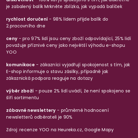
je zabalený balík
Mrkněte zblízka, jak vypadá balíček
rychlost doručení
- 98% lidem přijde balík do
2.pracovního dne
ceny
- pro 97% lidí jsou ceny zboží odpovídající, 25% lidí
považuje příznivé ceny jako největší výhodu e-shopu
YOO
komunikace
- zákazníci vyjadřují spokojenost s tím, jak
E-shop informuje o stavu zásilky, případně jak
zákaznická podpora reaguje na dotazy
výběr zboží
- pouze 2% lidí uvádí, že není spokojeno se
šíří sortimentu
zábavné newslettery
- průměrné hodnocení
newsletterů odběrateli je 90%
Zdroj: recenze YOO na
Heureka.cz
,
Google Mapy