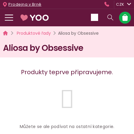
Přejít
Prodejna v Brně
CZK
na
obsah
Nákup
košík
Domů
Produktové řady
Aliosa by Obsessive
Aliosa by Obsessive
Produkty teprve připravujeme.
Můžete se ale podívat na ostatní kategorie.