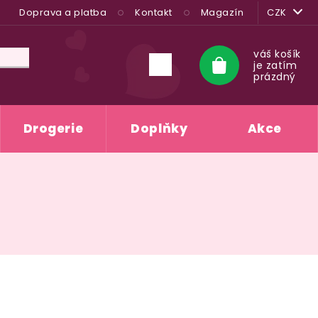
Doprava a platba
Kontakt
Magazín
CZK
váš košík
je zatím
Nákupní
prázdný
košík
Drogerie
Doplňky
Akce