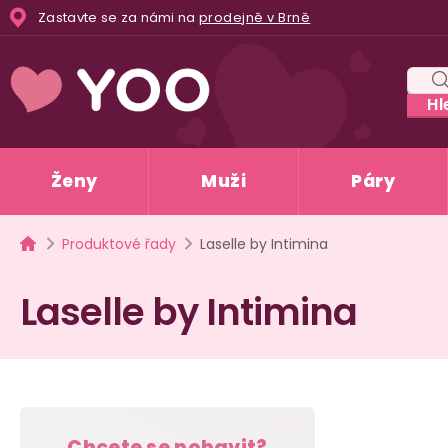
Přejít
Zastavte se za námi na
prodejně v Brně
na
obsah
Hl
Ženy
Muži
Páry
Domů
Produktové řady
Laselle by Intimina
Laselle by Intimina
P
Chcete se pobavit?