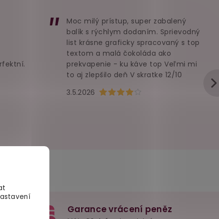
Moc milý prístup, super zabalený
balík s rýchlym dodaním. Sprievodný
list krásne graficky spracovaný s top
textom a malá čokoláda ako
rfektní.
prekvapenie - ku káve top Veľmi mi
to aj zlepšilo deň V skratke 12/10
u je 5 z 5 hvězdiček.
Hodnocení obchodu je 4 z 5 hvězd
3.5.2026
at
Nastavení
Garance vrácení peněz