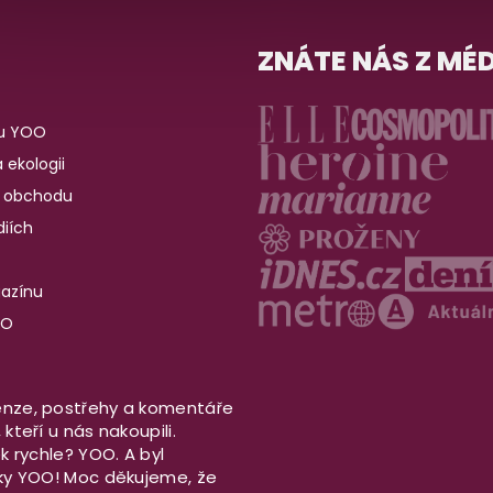
ZNÁTE NÁS Z MÉD
u YOO
 ekologii
 obchodu
iích
gazínu
OO
nze, postřehy a komentáře
kteří u nás nakoupili.
ek rychle? YOO. A byl
aky YOO! Moc děkujeme, že