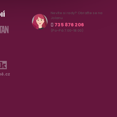
IÍ
Nevíte si rady? Obraťte se na
Jolanu
735 876 206
(Po-Pá 7.00-18.00)