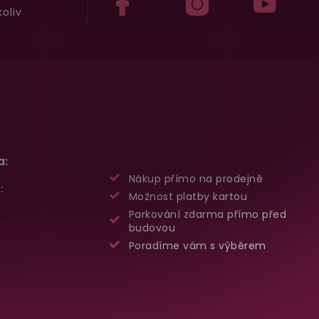
oliv
a:
Nákup přímo na prodejně
:
Možnost platby kartou
Parkování zdarma přímo před
budovou
Poradíme vám s výběrem