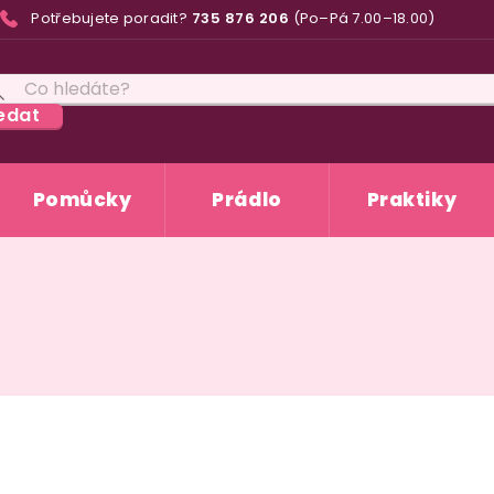
Potřebujete poradit?
735 876 206
(Po–Pá 7.00–18.00)
edat
Pomůcky
Prádlo
Praktiky