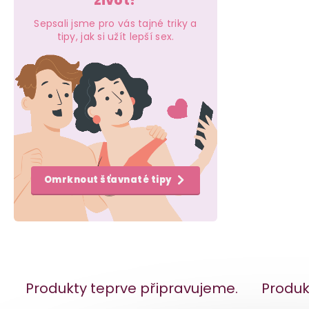
život?
e
Sepsali jsme pro vás tajné triky a
l
tipy, jak si užít lepší sex.
Omrknout šťavnaté tipy
Produkty teprve připravujeme.
Produk