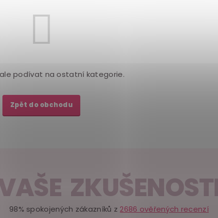
ale podívat na ostatní kategorie.
Zpět do obchodu
VAŠE ZKUŠENOST
98% spokojených zákazníků z
2686 ověřených recenzí