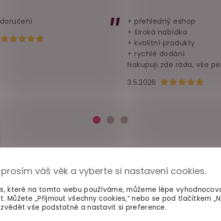
 doručení
+ přehledný eshop
+ široká nabídka
Hodnocení obchodu je 5 z 5 hvězdiček.
+ kvalitní produkty
+ rychlé dodání
Nakupuji zde ráda, vše pe
Hodnocení obchod
3.5.2026
 prosím váš věk a vyberte si nastavení cookies.
es, které na tomto webu používáme, můžeme lépe vyhodnocov
t. Můžete „Přijmout všechny cookies,“ nebo se pod tlačítkem „
zvědět vše podstatné a nastavit si preference.
100% diskrétní balení
Dodání do 2. dne