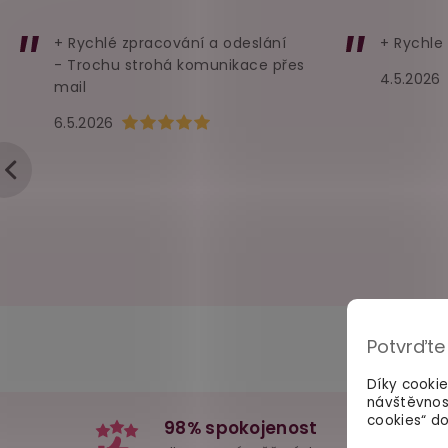
+ Rychlé zpracování a odeslání
+ Rychle
- Trochu strohá komunikace přes
4.5.2026
mail
Hodnocení obchodu je 5 z 5 hvězdiček.
6.5.2026
Potvrďte
Díky cooki
návštěvnos
cookies“ do
98% spokojenost