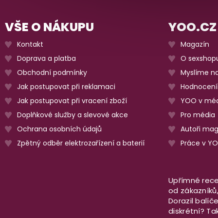
VŠE O NÁKUPU
YOO.CZ
Kontakt
Magazín
Doprava a platba
O sexshop
Obchodní podmínky
Myslíme na
Jak postupovat při reklamaci
Hodnocení
Jak postupovat při vracení zboží
YOO v méd
Doplňkové služby a slevové akce
Pro média
Ochrana osobních údajů
Autoři ma
Zpětný odběr elektrozařízení a baterií
Práce v Y
Upřímné rece
od zákazníků, 
Dorazil balíč
diskrétní? T