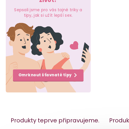
život?
e
Sepsali jsme pro vás tajné triky a
l
tipy, jak si užít lepší sex.
Omrknout šťavnaté tipy
Produkty teprve připravujeme.
Produk