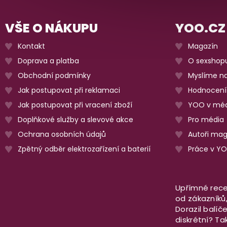
VŠE O NÁKUPU
YOO.CZ
Kontakt
Magazín
Doprava a platba
O sexshop
Obchodní podmínky
Myslíme na
Jak postupovat při reklamaci
Hodnocení
Jak postupovat při vracení zboží
YOO v méd
Doplňkové služby a slevové akce
Pro média
Ochrana osobních údajů
Autoři ma
Zpětný odběr elektrozařízení a baterií
Práce v Y
Upřímné rece
od zákazníků, 
Dorazil balíč
diskrétní? T