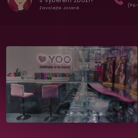
s výběrem zboží?
(Po-
Zavolejte Jolaně