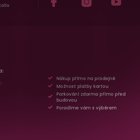
oliv
a:
Nákup přímo na prodejně
:
Možnost platby kartou
Parkování zdarma přímo před
budovou
Poradíme vám s výběrem