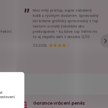
Moc milý prístup, super zabalený
balík s rýchlym dodaním. Sprievodný
list krásne graficky spracovaný s top
textom a malá čokoláda ako
rfektní.
prekvapenie - ku káve top Veľmi mi
to aj zlepšilo deň V skratke 12/10
u je 5 z 5 hvězdiček.
Hodnocení obchodu je 4 z 5 hvězd
3.5.2026
at
Nastavení
Garance vrácení peněz