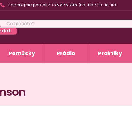
Potřebujete poradit?
735 876 206
(Po–Pá 7.00–18.00)
edat
Pomůcky
Prádlo
Praktiky
hnson