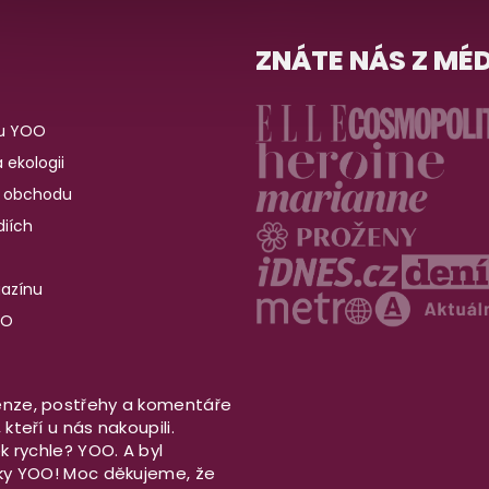
ZNÁTE NÁS Z MÉD
u YOO
 ekologii
 obchodu
iích
gazínu
OO
nze, postřehy a komentáře
kteří u nás nakoupili.
ek rychle? YOO. A byl
aky YOO! Moc děkujeme, že