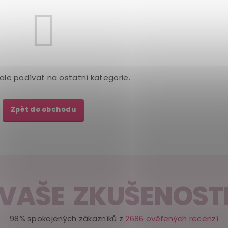
ale podívat na ostatní kategorie.
Zpět do obchodu
VAŠE ZKUŠENOST
98% spokojených zákazníků z
2686 ověřených recenzí