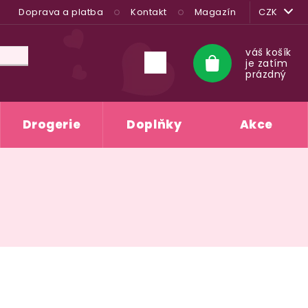
Doprava a platba
Kontakt
Magazín
CZK
váš košík
je zatím
Nákupní
prázdný
košík
Drogerie
Doplňky
Akce