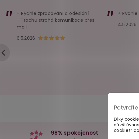
+ Rychlé zpracování a odeslání
+ Rychle
- Trochu strohá komunikace přes
4.5.2026
mail
Hodnocení obchodu je 5 z 5 hvězdiček.
6.5.2026
Potvrďte
Díky cooki
návštěvnos
cookies“ do
98% spokojenost