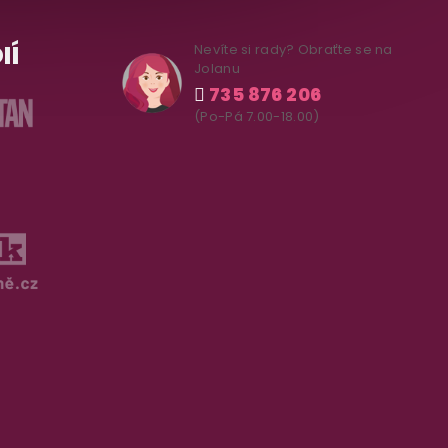
IÍ
Nevíte si rady? Obraťte se na
Jolanu
735 876 206
(Po-Pá 7.00-18.00)