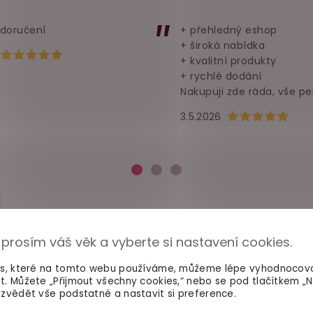
 doručení
+ přehledný eshop
+ široká nabídka
Hodnocení obchodu je 5 z 5 hvězdiček.
+ kvalitní produkty
+ rychlé dodání
Nakupuji zde ráda, vše pe
Hodnocení obchod
3.5.2026
 prosím váš věk a vyberte si nastavení cookies.
es, které na tomto webu používáme, můžeme lépe vyhodnocov
t. Můžete „Přijmout všechny cookies,“ nebo se pod tlačítkem „
zvědět vše podstatné a nastavit si preference.
100% diskrétní balení
Dodání do 2. dne