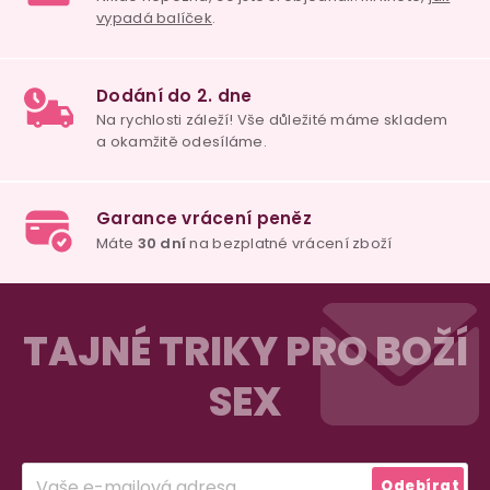
Z
á
TAJNÉ TRIKY PRO BOŽÍ
p
SEX
a
t
í
Odebírat