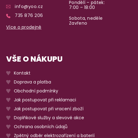
Pondělí – pátek:
info@yoo.cz
Na rychlosti záleží! Vše důležité máme sklade
7:00 – 18:00
a okamžitě odesíláme.
735 876 206
Sobota, neděle
Zavřeno
Více o prodejně
Garance vrácení peněz
Máte
30 dní
na bezplatné vrácení zboží
VŠE O NÁKUPU
Kontakt
Doprava a platba
Obchodní podmínky
Jak postupovat při reklamaci
Jak postupovat při vracení zboží
Doplňkové služby a slevové akce
Ochrana osobních údajů
Zpětný odběr elektrozařízení a baterií