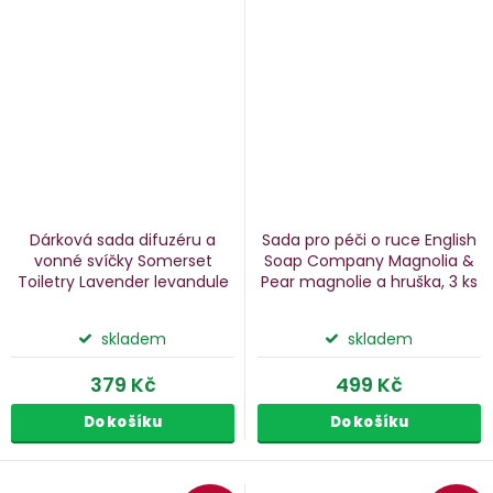
Dárková sada difuzéru a
Sada pro péči o ruce English
vonné svíčky Somerset
Soap Company Magnolia &
Toiletry Lavender
levandule
Pear
magnolie a hruška, 3 ks
skladem
skladem
379 Kč
499 Kč
Do košíku
Do košíku