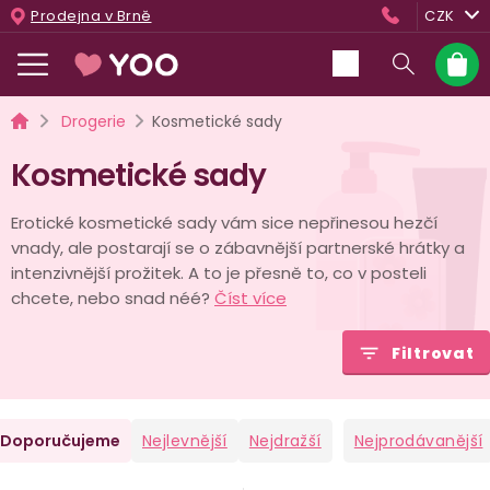
Přejít
Prodejna v Brně
CZK
na
obsah
Nákup
košík
Domů
Drogerie
Kosmetické sady
Kosmetické sady
Erotické kosmetické sady vám sice nepřinesou hezčí
vnady, ale postarají se o zábavnější partnerské hrátky a
intenzivnější prožitek. A to je přesně to, co v posteli
chcete, nebo snad néé?
Číst více
Filtrovat
Ř
Doporučujeme
Nejlevnější
Nejdražší
Nejprodávanější
a