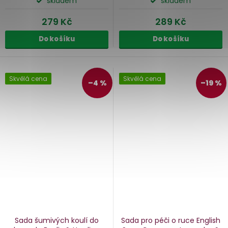
skladem
skladem
279 Kč
289 Kč
Do košíku
Do košíku
Skvělá cena
Skvělá cena
–4 %
–19 %
Sada šumivých koulí do
Sada pro péči o ruce English