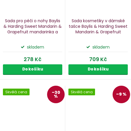
Sada pro péči o nohy Baylis
Sada kosmetiky v dámské
& Harding Sweet Mandarin &
tašce Baylis & Harding Sweet
Grapefruit
mandarinka a
Mandarin & Grapefruit
grapefruit, 2 ks
mandarinka a grapefruit, 5
ks
skladem
skladem
278 Kč
709 Kč
Do košíku
Do košíku
Skvělá cena
–30
Skvělá cena
–9 %
%