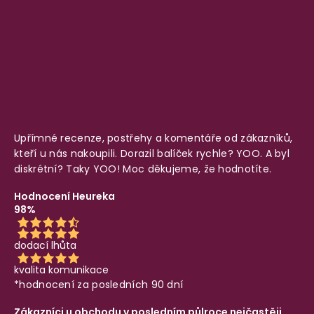
Upřímné recenze, postřehy a komentáře od zákazníků,
kteří u nás nakoupili. Dorazil balíček rychle? YOO. A byl
diskrétní? Taky YOO! Moc děkujeme, že hodnotíte.
Hodnocení Heureka
98%
dodací lhůta
kvalita komunikace
*hodnocení za posledních 90 dní
Zákazníci u obchodu v posledním půlroce nejčastěji