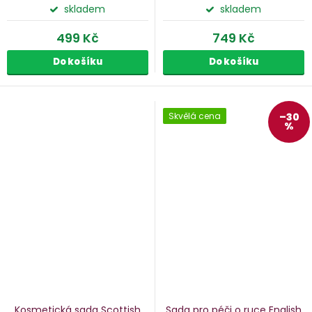
skladem
skladem
499 Kč
749 Kč
Do košíku
Do košíku
Skvělá cena
–30
%
Kosmetická sada Scottish
Sada pro péči o ruce English