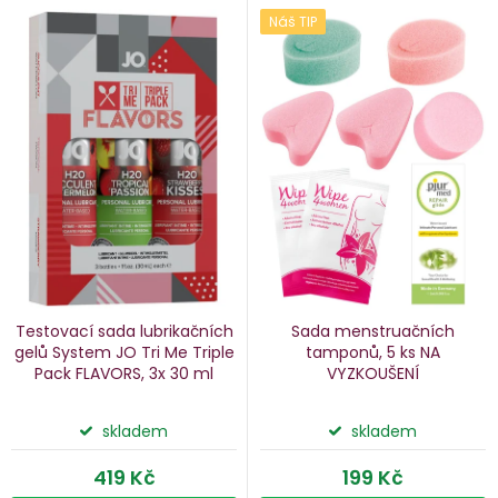
V
Náš TIP
e
ý
n
p
i
p
s
p
o
r
d
o
u
d
k
u
Testovací sada lubrikačních
Sada menstruačních
k
gelů System JO
Tri Me Triple
tamponů, 5 ks
NA
Pack FLAVORS, 3x 30 ml
VYZKOUŠENÍ
ů
t
ů
skladem
skladem
419 Kč
199 Kč