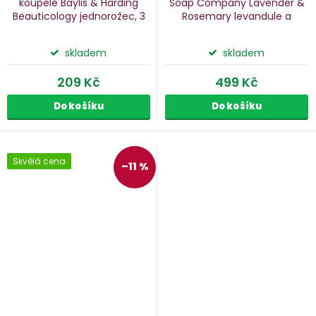
koupele Baylis & Harding
Soap Company Lavender &
Beauticology
jednorožec, 3
Rosemary
levandule a
ks
rozmarýn, 3 ks
skladem
skladem
209 Kč
499 Kč
Do košíku
Do košíku
Skvělá cena
–11 %