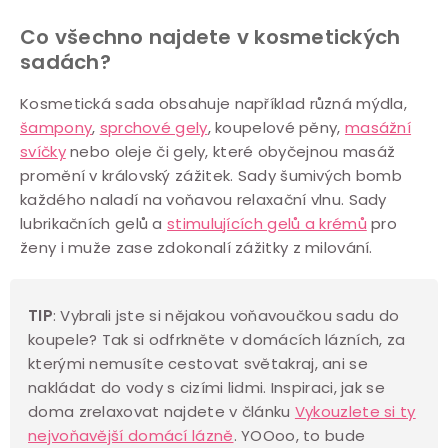
c
í
Co všechno najdete v kosmetických
p
sadách?
r
Kosmetická sada obsahuje například různá mýdla,
v
šampony
,
sprchové gely
, koupelové pěny,
masážní
k
svíčky
nebo oleje či gely, které obyčejnou masáž
y
promění v královský zážitek. Sady šumivých bomb
v
každého naladí na voňavou relaxační vlnu. Sady
ý
lubrikačních gelů a
stimulujících gelů a krémů
pro
p
ženy i muže zase zdokonalí zážitky z milování.
i
s
TIP
: Vybrali jste si nějakou voňavoučkou sadu do
u
koupele? Tak si odfrkněte v domácích lázních, za
kterými nemusíte cestovat světakraj, ani se
nakládat do vody
s cizími lidmi. Inspiraci, jak se
doma zrelaxovat najdete v článku
Vykouzlete si ty
nejvoňavější domácí lázně
.
YOOoo, to bude