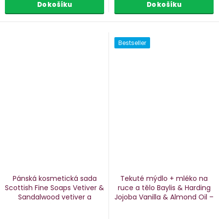
Do košíku
Do košíku
Bestseller
Pánská kosmetická sada
Tekuté mýdlo + mléko na
Scottish Fine Soaps Vetiver &
ruce a tělo Baylis & Harding
Sandalwood
vetiver a
Jojoba
Vanilla & Almond Oil –
santalové dřevo, 4 ks
jojoba, vanilka a mandle, 2x
300 ml