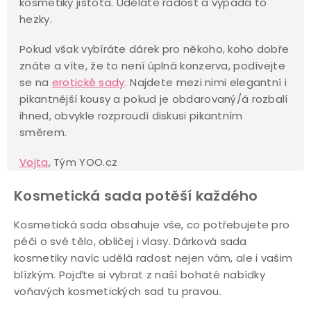
kosmetiky jistota. Uděláte radost a vypadá to
hezky.
Pokud však vybíráte dárek pro někoho, koho dobře
znáte a víte, že to není úplná konzerva, podívejte
se na
erotické sady
. Najdete mezi nimi elegantní i
pikantnější kousy a pokud je obdarovaný/á rozbalí
ihned, obvykle rozproudí diskusi pikantním
směrem.
Vojta
, Tým YOO.cz
Kosmetická sada potěší každého
Kosmetická sada obsahuje vše, co potřebujete pro
péči o své tělo, obličej i vlasy. Dárková sada
kosmetiky navíc udělá radost nejen vám, ale i vašim
blízkým. Pojďte si vybrat z naší bohaté nabídky
voňavých kosmetických sad tu pravou.