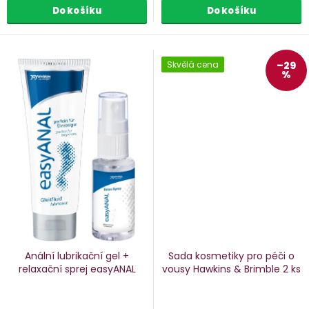
Do košíku
Do košíku
Skvělá cena
–29
%
Anální lubrikační gel +
Sada kosmetiky pro péči o
relaxační sprej easyANAL
vousy Hawkins & Brimble
2 ks