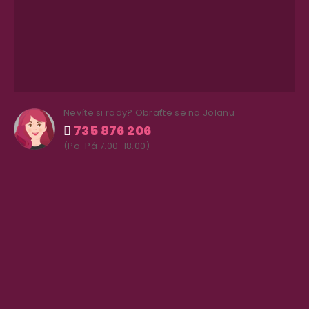
Nevíte si rady? Obraťte se na Jolanu
735 876 206
(Po-Pá 7.00-18.00)