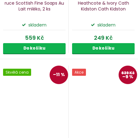
ruce Scottish Fine Soaps Au
Heathcote & Ivory Cath
Lait
mléko, 2 ks
Kidston Cath Kidston
Carnival Parade
3 ks
skladem
skladem
559 Kč
249 Kč
Do košíku
Do košíku
Skvělá cena
Akce
639 Kč
–11 %
–9 %