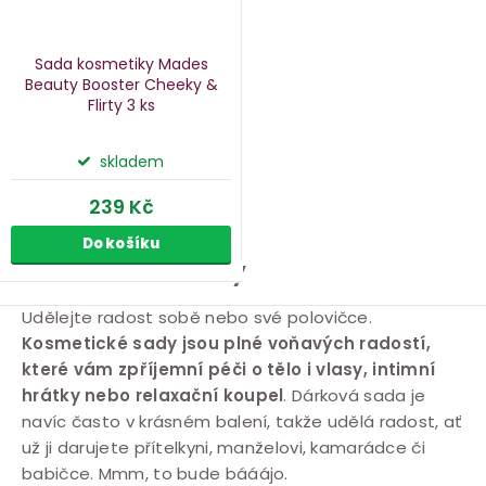
Sada kosmetiky Mades
Beauty Booster Cheeky &
Flirty
3 ks
skladem
239 Kč
Do košíku
Kosmetické sady
O
Udělejte radost sobě nebo své polovičce.
Kosmetické sady jsou plné voňavých radostí,
v
které vám zpříjemní péči o tělo i vlasy, intimní
l
hrátky nebo relaxační koupel
. Dárková sada je
á
navíc často v krásném balení, takže udělá radost, ať
d
už ji darujete přítelkyni, manželovi, kamarádce či
a
babičce. Mmm, to bude bááájo.