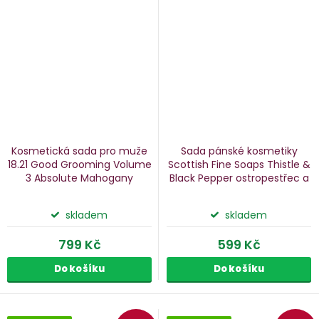
Kosmetická sada pro muže
Sada pánské kosmetiky
18.21 Good Grooming Volume
Scottish Fine Soaps Thistle &
3 Absolute Mahogany
Black Pepper
ostropestřec a
mahagon, 2 ks
černý pepř, 5 ks
skladem
skladem
799 Kč
599 Kč
Do košíku
Do košíku