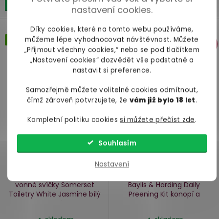
Do košíku
Do košíku
nastavení cookies.
Díky cookies, které na tomto webu používáme,
můžeme lépe vyhodnocovat návštěvnost. Můžete
Skvělá cena
–30
Skvělá cena
–29
%
%
„Přijmout všechny cookies,“ nebo se pod tlačítkem
„Nastavení cookies“ dozvědět vše podstatné a
nastavit si preference.
Samozřejmě můžete volitelné cookies odmítnout,
čímž zároveň potvrzujete, že
vám již bylo 18 let
.
Kompletní politiku cookies
si můžete přečíst zde
.
Souhlasím
Nastavení
Dárková sada difuzéru a
Sada pánské kosmetiky
vonné svíčky Somerset
Baylis & Harding Daily
Toiletry White Jasmine
bílý
Preening Kit
konopí a
jasmín
bergamot, 3 ks