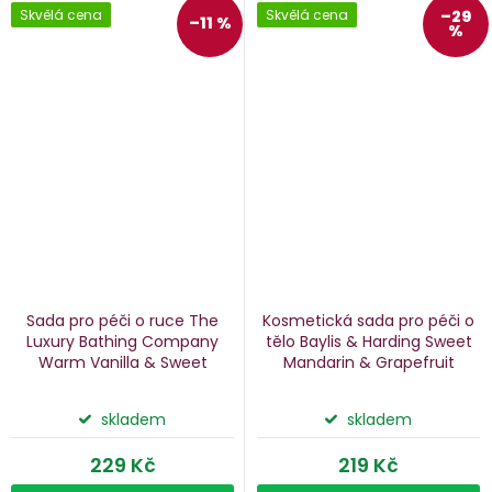
Skvělá cena
Skvělá cena
–29
–11 %
%
Sada pro péči o ruce The
Kosmetická sada pro péči o
Luxury Bathing Company
tělo Baylis & Harding Sweet
Warm Vanilla & Sweet
Mandarin & Grapefruit
Almond
vanilka a mandle, 2
mandarinka a grapefruit, 3
ks
ks
skladem
skladem
229 Kč
219 Kč