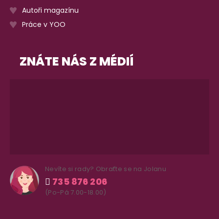
Autoři magazínu
Práce v YOO
ZNÁTE NÁS Z MÉDIÍ
Nevíte si rady? Obraťte se na Jolanu
735 876 206
(Po-Pá 7.00-18.00)