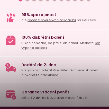
v
k
y
v
ý
p
i
s
u
98% spokojenost
dle
recenzí ověřených zakazníků
na Heuréce