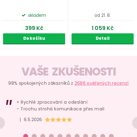
skladem
od 21. 8.
399 Kč
1 059 Kč
Do košíku
Detail
O
v
VAŠE ZKUŠENOSTI
l
á
98% spokojených zákazníků z
2686 ověřených recenzí
d
a
+ Rychlé zpracování a odeslání
c
- Trochu strohá komunikace přes mail
í
Hodnocení obchodu je 5 z 5 hvězdiček.
|
6.5.2026
p
r