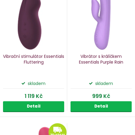
p
s
p
o
r
d
o
u
d
k
u
Vibrační stimulátor Essentials
Vibrátor s králíčkem
k
Fluttering
Essentials Purple Rain
ů
t
ů
skladem
skladem
1 119 Kč
999 Kč
Detail
Detail
ZDARMA