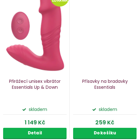
ZDARMA
Přirážecí unisex vibrátor
Přísavky na bradavky
Essentials Up & Down
Essentials
skladem
skladem
1 149 Kč
259 Kč
Detail
Do košíku