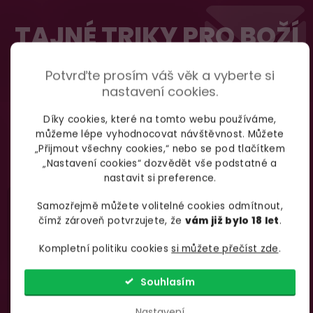
Z
100% diskrétní balení
á
TAJNÉ TRIKY PRO BOŽÍ
Nikdo nepozná, co jste si objednali. Mrkněte,
j
p
vypadá balíček
.
SEX
a
Potvrďte prosím váš věk a vyberte si
t
nastavení cookies.
Dodání do 2. dne
í
Na rychlosti záleží! Vše důležité máme sklade
Díky cookies, které na tomto webu používáme,
Přihlásit
Odebírat
můžeme lépe vyhodnocovat návštěvnost. Můžete
a okamžitě odesíláme.
se
„Přijmout všechny cookies,“ nebo se pod tlačítkem
podmínkami ochrany
Vložením e-mailu souhlasíte s
„Nastavení cookies“ dozvědět vše podstatné a
osobních údajů
nastavit si preference.
Garance vrácení peněz
Samozřejmě můžete volitelné cookies odmítnout,
Máte
30 dní
na bezplatné vrácení zboží
čímž zároveň potvrzujete, že
vám již bylo 18 let
.
Kompletní politiku cookies
si můžete přečíst zde
.
Nevíte si rady
s výběrem zboží?
Souhlasím
Zavolejte Jolaně
Nastavení