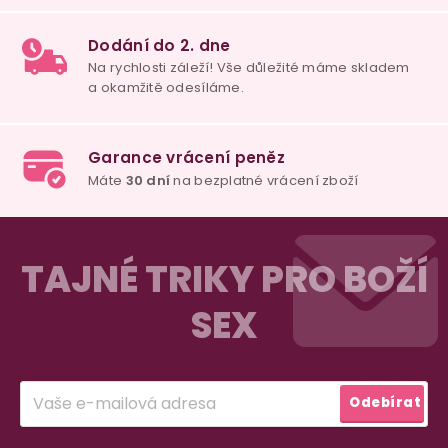
u
100% diskrétní balení
Nikdo nepozná, co jste si objednali. Mrkněte,
j
vypadá balíček
.
Dodání do 2. dne
Na rychlosti záleží! Vše důležité máme sklade
Z
a okamžitě odesíláme.
á
TAJNÉ TRIKY PRO BOŽÍ
p
SEX
a
Garance vrácení peněz
Máte
30 dní
na bezplatné vrácení zboží
t
í
Přihlásit
Odebírat
se