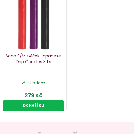
p
s
p
o
r
d
o
u
d
k
u
Sada S/M svíček Japanese
k
Drip Candles
3 ks
ů
t
ů
skladem
279 Kč
Do košíku
O