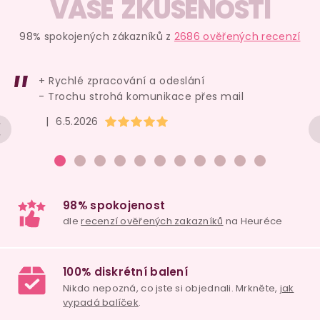
v
VAŠE ZKUŠENOSTI
l
á
98% spokojených zákazníků z
2686 ověřených recenzí
d
a
+ Rychlé zpracování a odeslání
c
- Trochu strohá komunikace přes mail
í
Hodnocení obchodu je 5 z 5 hvězdiček.
|
6.5.2026
p
r
v
k
y
v
ý
p
i
98% spokojenost
s
dle
recenzí ověřených zakazníků
na Heuréce