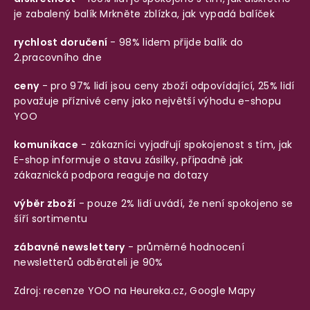
je zabalený balík
Mrkněte zblízka, jak vypadá balíček
rychlost doručení
- 98% lidem přijde balík do
2.pracovního dne
ceny
- pro 97% lidí jsou ceny zboží odpovídající, 25% lidí
považuje příznivé ceny jako největší výhodu e-shopu
YOO
komunikace
- zákazníci vyjadřují spokojenost s tím, jak
E-shop informuje o stavu zásilky, případně jak
zákaznická podpora reaguje na dotazy
výběr zboží
- pouze 2% lidí uvádí, že není spokojeno se
šíří sortimentu
zábavné newslettery
- průměrné hodnocení
newsletterů odběrateli je 90%
Zdroj: recenze YOO na
Heureka.cz
,
Google Mapy