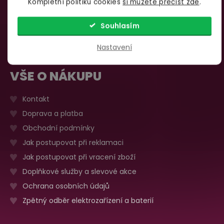
Kompletní politiku cookies
si můžete přečíst zde
.
735 876 206
Sobota, neděle
Zavřeno
Více o prodejně
Souhlasím
Nastavení
VŠE O NÁKUPU
Kontakt
Doprava a platba
Obchodní podmínky
Jak postupovat při reklamaci
Jak postupovat při vracení zboží
Doplňkové služby a slevové akce
Ochrana osobních údajů
Zpětný odběr elektrozařízení a baterií