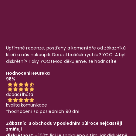
Upřímné recenze, postřehy a komentáře od zákazníků,
kteří u nás nakoupili. Dorazil balíček rychle? YOO. A byl
diskrétní? Taky YOO! Moc děkujeme, že hodnotíte.
Hodnocení Heureka
98%
dodací lhůta
kvalita komunikace
*hodnocení za posledních 90 dní
Zákazníci u obchodu v posledním půlroce nejčastěji
zmiňují
diskrétnost
- 100% lidí je spokojeno s tím, jak diskrétně