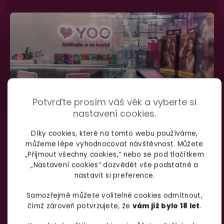
Potvrďte prosím váš věk a vyberte si
nastavení cookies.
Díky cookies, které na tomto webu používáme,
můžeme lépe vyhodnocovat návštěvnost. Můžete
SHOWROOM BRNO
„Přijmout všechny cookies,“ nebo se pod tlačítkem
„Nastavení cookies“ dozvědět vše podstatné a
nastavit si preference.
Špitálka 23a Brno, 602 00
Otevírací doba:
Samozřejmě můžete volitelné cookies odmítnout,
čímž zároveň potvrzujete, že
vám již bylo 18 let
.
Pondělí – pátek:
info@yoo.cz
7:00 – 18:00