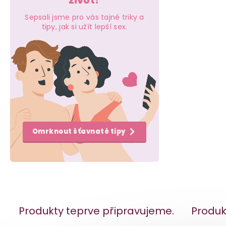
život?
e
Sepsali jsme pro vás tajné triky a
l
tipy, jak si užít lepší sex.
Omrknout šťavnaté tipy
Produkty teprve připravujeme.
Produk