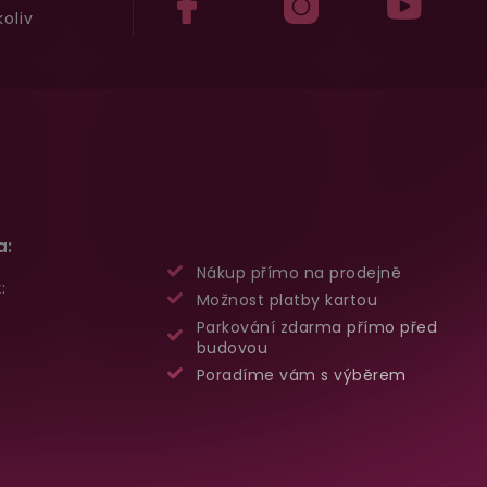
oliv
a:
Nákup přímo na prodejně
:
Možnost platby kartou
Parkování zdarma přímo před
budovou
Poradíme vám s výběrem