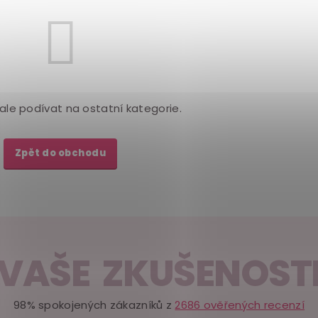
ale podívat na ostatní kategorie.
Zpět do obchodu
VAŠE ZKUŠENOST
98% spokojených zákazníků z
2686 ověřených recenzí