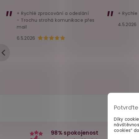
+ Rychlé zpracování a odeslání
+ Rychle
- Trochu strohá komunikace přes
4.5.2026
mail
Hodnocení obchodu je 5 z 5 hvězdiček.
6.5.2026
Potvrďte
Díky cooki
návštěvnos
cookies“ do
98% spokojenost