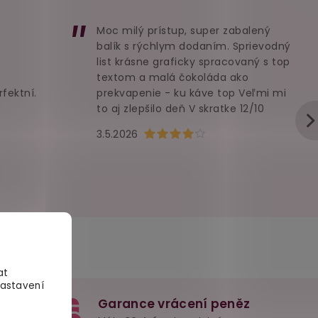
Moc milý prístup, super zabalený
balík s rýchlym dodaním. Sprievodný
list krásne graficky spracovaný s top
textom a malá čokoláda ako
rfektní.
prekvapenie - ku káve top Veľmi mi
to aj zlepšilo deň V skratke 12/10
u je 5 z 5 hvězdiček.
Hodnocení obchodu je 4 z 5 hvězd
3.5.2026
at
Nastavení
Garance vrácení peněz