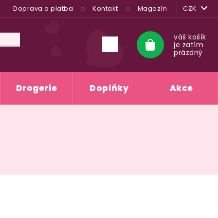
Doprava a platba
Kontakt
Magazín
CZK
váš košík
je zatím
Nákupní
prázdný
košík
Drogerie
Doplňky
Akce