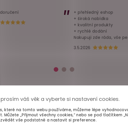
 doručení
+ přehledný eshop
+ široká nabídka
Hodnocení obchodu je 5 z 5 hvězdiček.
+ kvalitní produkty
+ rychlé dodání
Nakupuji zde ráda, vše pe
Hodnocení obchod
3.5.2026
 prosím váš věk a vyberte si nastavení cookies.
es, které na tomto webu používáme, můžeme lépe vyhodnocov
t. Můžete „Přijmout všechny cookies,“ nebo se pod tlačítkem „
zvědět vše podstatné a nastavit si preference.
100% diskrétní balení
Dodání do 2. dne