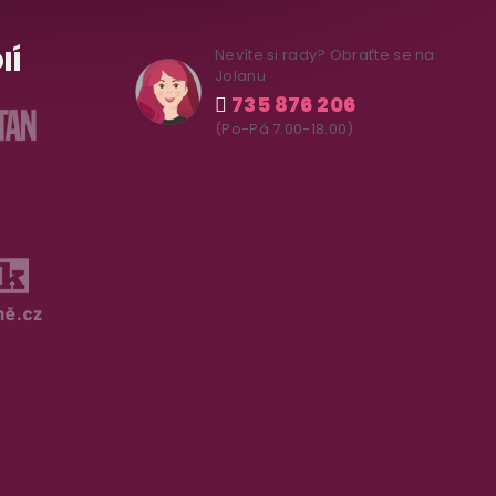
IÍ
Nevíte si rady? Obraťte se na
Jolanu
735 876 206
(Po-Pá 7.00-18.00)