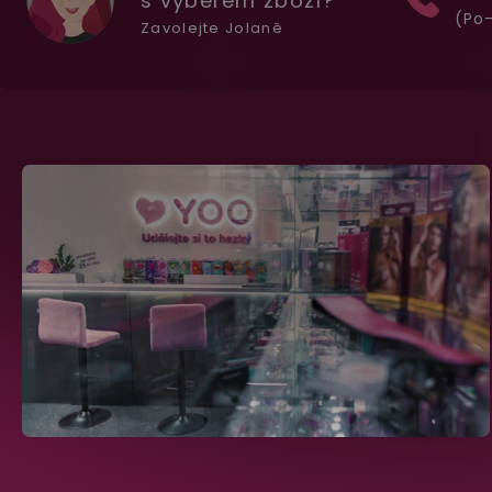
s výběrem zboží?
(Po-
Zavolejte Jolaně