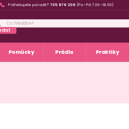
Potřebujete poradit?
735 876 206
(Po–Pá 7.00–18.00)
edat
Pomůcky
Prádlo
Praktiky