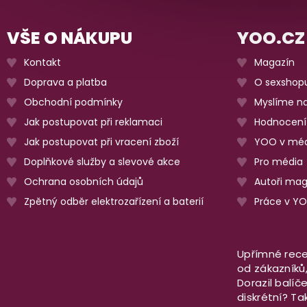
VŠE O NÁKUPU
YOO.CZ
Kontakt
Magazín
Doprava a platba
O sexshop
Obchodní podmínky
Myslíme na
Jak postupovat při reklamaci
Hodnocení
Jak postupovat při vracení zboží
YOO v méd
Doplňkové služby a slevové akce
Pro média
Ochrana osobních údajů
Autoři ma
Zpětný odběr elektrozařízení a baterií
Práce v Y
Upřímné rece
od zákazníků, 
Dorazil balíč
diskrétní? T