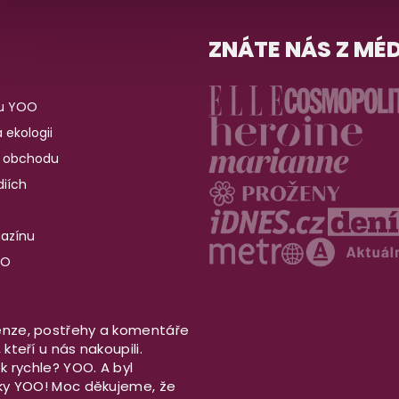
ZNÁTE NÁS Z MÉD
u YOO
 ekologii
 obchodu
iích
gazínu
OO
nze, postřehy a komentáře
kteří u nás nakoupili.
ek rychle? YOO. A byl
aky YOO! Moc děkujeme, že