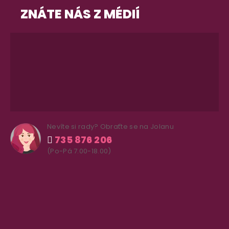
ZNÁTE NÁS Z MÉDIÍ
Nevíte si rady? Obraťte se na Jolanu
735 876 206
(Po-Pá 7.00-18.00)