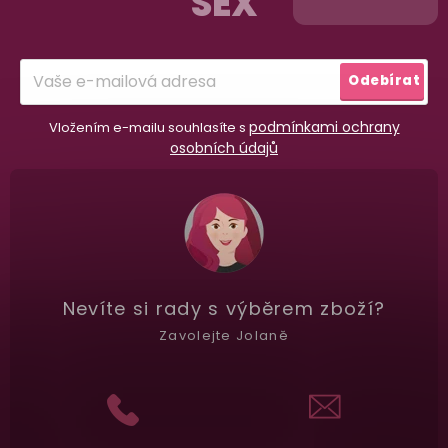
SEX
a
t
í
Garance vrácení peněz
Odebírat
Máte
30 dní
na bezplatné vrácení zboží
podmínkami ochrany
Vložením e-mailu souhlasíte s
osobních údajů
Nevíte si rady
s výběrem zboží?
Zavolejte Jolaně