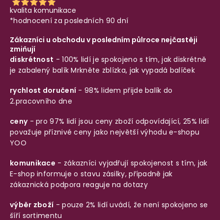
kvalita komunikace
*hodnocení za posledních 90 dní
Zákazníci u obchodu v posledním půlroce nejčastěji
zmiňují
diskrétnost
- 100% lidí je spokojeno s tím, jak diskrétně
je zabalený balík
Mrkněte zblízka, jak vypadá balíček
rychlost doručení
- 98% lidem přijde balík do
2.pracovního dne
ceny
- pro 97% lidí jsou ceny zboží odpovídající, 25% lidí
považuje příznivé ceny jako největší výhodu e-shopu
YOO
komunikace
- zákazníci vyjadřují spokojenost s tím, jak
E-shop informuje o stavu zásilky, případně jak
zákaznická podpora reaguje na dotazy
výběr zboží
- pouze 2% lidí uvádí, že není spokojeno se
šíří sortimentu