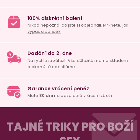
v
ý
p
i
s
u
98% spokojenost
dle
recenzí ověřených zakazníků
na Heuréce
100% diskrétní balení
Nikdo nepozná, co jste si objednali. Mrkněte,
j
vypadá balíček
.
Z
á
Dodání do 2. dne
TAJNÉ TRIKY PRO BOŽÍ
Na rychlosti záleží! Vše důležité máme sklade
p
a okamžitě odesíláme.