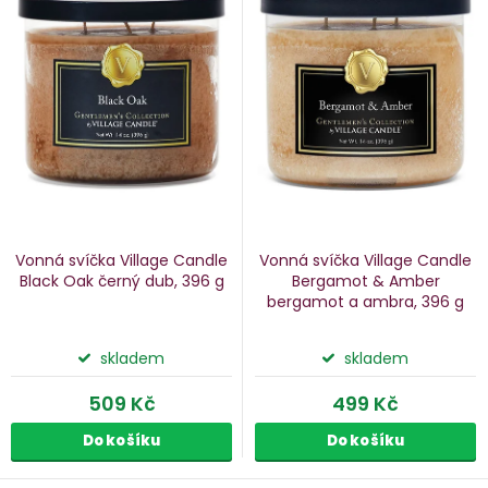
n
p
i
p
s
p
o
r
d
o
u
d
k
u
Vonná svíčka Village Candle
Vonná svíčka Village Candle
k
Black Oak
černý dub, 396 g
Bergamot & Amber
bergamot a ambra, 396 g
ů
t
ů
skladem
skladem
509 Kč
499 Kč
Do košíku
Do košíku