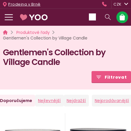
Přejít
Prodejna v Brně
CZK
na
obsah
Nákup
košík
Domů
Produktové řady
Gentlemen's Collection by Village Candle
Gentlemen's Collection by
Village Candle
Filtrovat
Ř
Doporučujeme
Nejlevnější
Nejdražší
Nejprodávanější
a
V
e
ý