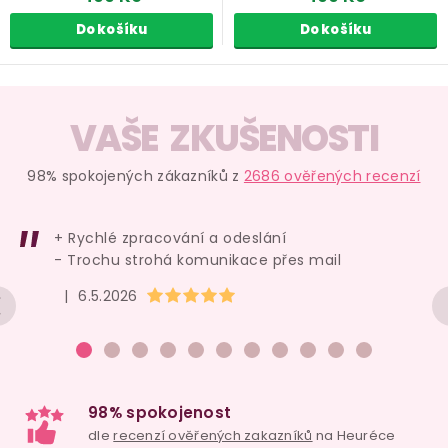
Do košíku
Do košíku
O
v
VAŠE ZKUŠENOSTI
l
á
98% spokojených zákazníků z
2686 ověřených recenzí
d
a
+ Rychlé zpracování a odeslání
c
- Trochu strohá komunikace přes mail
í
Hodnocení obchodu je 5 z 5 hvězdiček.
|
6.5.2026
p
r
v
k
y