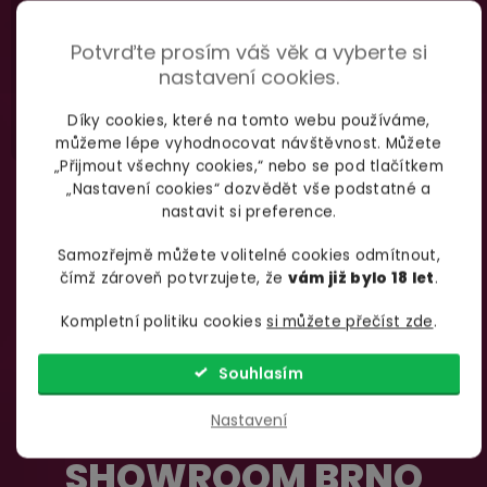
735 876 206
info@yoo.cz
Potvrďte prosím váš věk a vyberte si
(Po-Pá 7.00-18.00)
Napište nám kdykoliv
nastavení cookies.
Díky cookies, které na tomto webu používáme,
můžeme lépe vyhodnocovat návštěvnost. Můžete
„Přijmout všechny cookies,“ nebo se pod tlačítkem
„Nastavení cookies“ dozvědět vše podstatné a
nastavit si preference.
Samozřejmě můžete volitelné cookies odmítnout,
čímž zároveň potvrzujete, že
vám již bylo 18 let
.
Kompletní politiku cookies
si můžete přečíst zde
.
Souhlasím
Nastavení
SHOWROOM BRNO