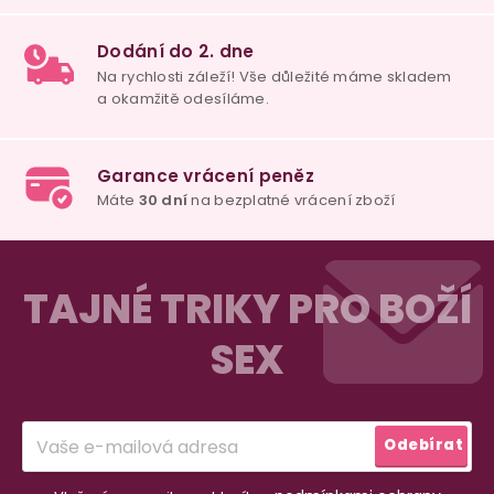
100% diskrétní balení
Nikdo nepozná, co jste si objednali. Mrkněte,
j
vypadá balíček
.
Dodání do 2. dne
Na rychlosti záleží! Vše důležité máme sklade
Z
a okamžitě odesíláme.
á
TAJNÉ TRIKY PRO BOŽÍ
p
SEX
a
Garance vrácení peněz
Máte
30 dní
na bezplatné vrácení zboží
t
í
Odebírat