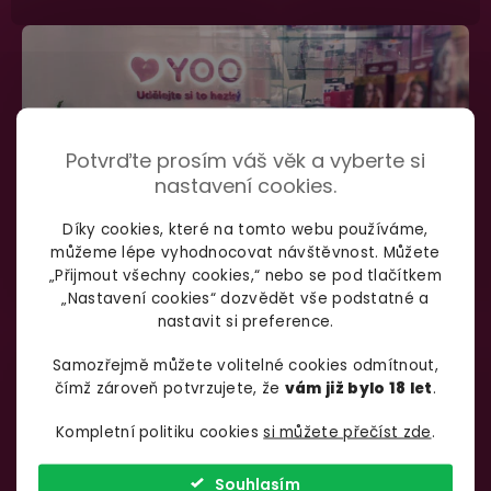
Potvrďte prosím váš věk a vyberte si
nastavení cookies.
Díky cookies, které na tomto webu používáme,
můžeme lépe vyhodnocovat návštěvnost. Můžete
„Přijmout všechny cookies,“ nebo se pod tlačítkem
„Nastavení cookies“ dozvědět vše podstatné a
nastavit si preference.
SHOWROOM BRNO
Samozřejmě můžete volitelné cookies odmítnout,
čímž zároveň potvrzujete, že
vám již bylo 18 let
.
Špitálka 23a Brno, 602 00
Otevírací doba:
Kompletní politiku cookies
si můžete přečíst zde
.
Pondělí – pátek:
info@yoo.cz
7:00 – 18:00
Souhlasím