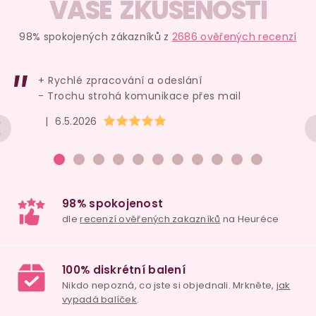
VAŠE ZKUŠENOSTI
98% spokojených zákazníků z
2686 ověřených recenzí
+ Rychlé zpracování a odeslání
- Trochu strohá komunikace přes mail
Hodnocení obchodu je 5 z 5 hvězdiček.
|
6.5.2026
98% spokojenost
dle
recenzí ověřených zakazníků
na Heuréce