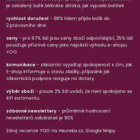
je zabalený balík
Mrkněte zblízka, jak vypadá balíček
rychlost doručení
- 98% lidem přijde balík do
2.pracovního dne
ceny
- pro 97% lidí jsou ceny zboží odpovídající, 25% lidí
považuje příznivé ceny jako největší výhodu e-shopu
YOO
komunikace
- zákazníci vyjadřují spokojenost s tím, jak
E-shop informuje o stavu zásilky, případně jak
zákaznická podpora reaguje na dotazy
výběr zboží
- pouze 2% lidí uvádí, že není spokojeno se
šíří sortimentu
zábavné newslettery
- průměrné hodnocení
newsletterů odběrateli je 90%
Zdroj: recenze YOO na
Heureka.cz
,
Google Mapy