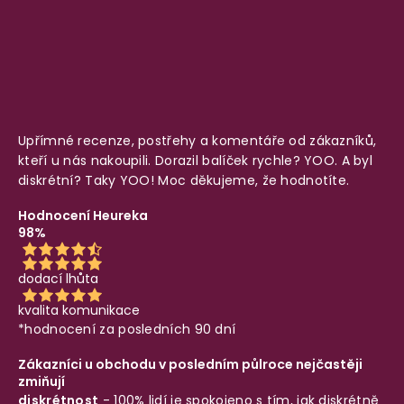
Upřímné recenze, postřehy a komentáře od zákazníků,
kteří u nás nakoupili. Dorazil balíček rychle? YOO. A byl
diskrétní? Taky YOO! Moc děkujeme, že hodnotíte.
Hodnocení Heureka
98%
dodací lhůta
kvalita komunikace
*hodnocení za posledních 90 dní
Zákazníci u obchodu v posledním půlroce nejčastěji
zmiňují
diskrétnost
- 100% lidí je spokojeno s tím, jak diskrétně