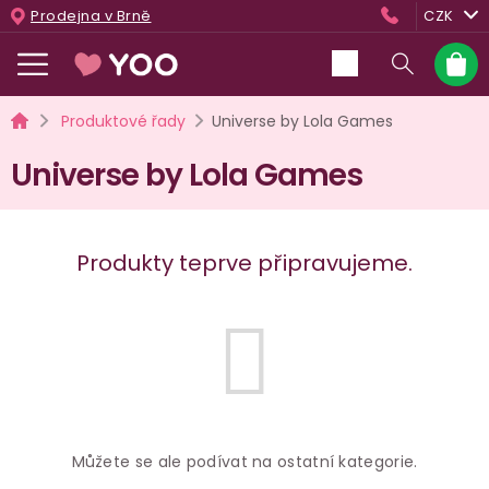
Přejít
Prodejna v Brně
CZK
na
obsah
Nákup
košík
Domů
Produktové řady
Universe by Lola Games
Universe by Lola Games
Produkty teprve připravujeme.
Můžete se ale podívat na ostatní kategorie.