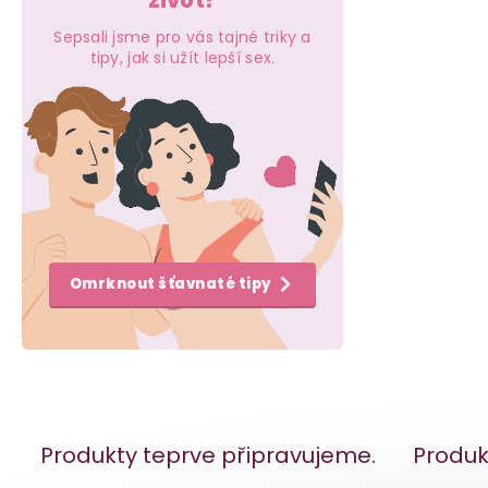
život?
e
Sepsali jsme pro vás tajné triky a
l
tipy, jak si užít lepší sex.
Omrknout šťavnaté tipy
Produkty teprve připravujeme.
Produk