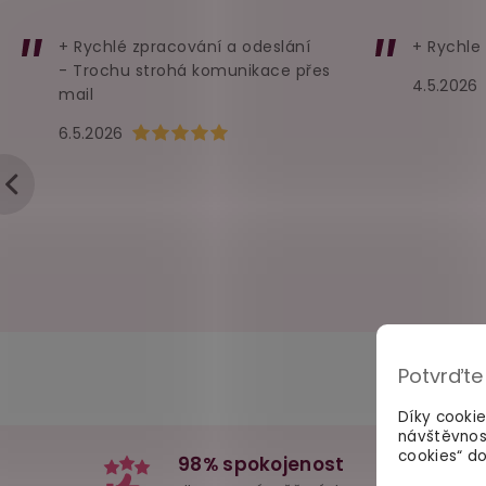
+ Rychlé zpracování a odeslání
+ Rychle
- Trochu strohá komunikace přes
4.5.2026
mail
Hodnocení obchodu je 5 z 5 hvězdiček.
6.5.2026
Potvrďte
Díky cooki
návštěvnos
cookies“ do
98% spokojenost