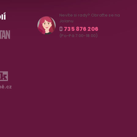
IÍ
Nevíte si rady? Obraťte se na
Jolanu
735 876 206
(Po-Pá 7.00-18.00)