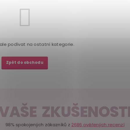
ale podívat na ostatní kategorie.
Zpět do obchodu
VAŠE ZKUŠENOST
98% spokojených zákazníků z
2686 ověřených recenzí