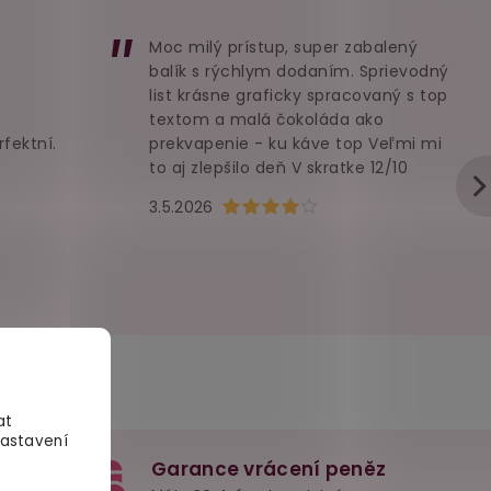
Moc milý prístup, super zabalený
balík s rýchlym dodaním. Sprievodný
list krásne graficky spracovaný s top
textom a malá čokoláda ako
rfektní.
prekvapenie - ku káve top Veľmi mi
to aj zlepšilo deň V skratke 12/10
u je 5 z 5 hvězdiček.
Hodnocení obchodu je 4 z 5 hvězd
3.5.2026
at
Nastavení
Garance vrácení peněz