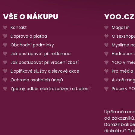
VŠE O NÁKUPU
YOO.CZ
Kontakt
Magazín
Doprava a platba
O sexshop
Obchodní podmínky
Myslíme na
Jak postupovat při reklamaci
Hodnocení
Jak postupovat při vracení zboží
YOO v méd
Doplňkové služby a slevové akce
Pro média
Ochrana osobních údajů
Autoři ma
Zpětný odběr elektrozařízení a baterií
Práce v Y
Upřímné rece
od zákazníků, 
Dorazil balíč
diskrétní? T