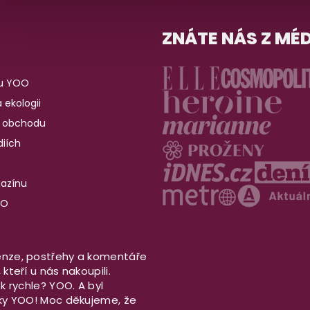
ZNÁTE NÁS Z MÉD
u YOO
 ekologii
 obchodu
iích
gazínu
OO
nze, postřehy a komentáře
kteří u nás nakoupili.
ek rychle? YOO. A byl
aky YOO! Moc děkujeme, že