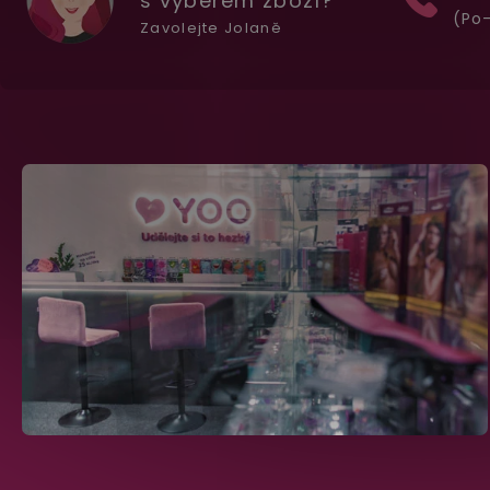
s výběrem zboží?
(Po-
Zavolejte Jolaně