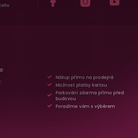
oliv
a:
Nákup přímo na prodejně
:
Možnost platby kartou
Parkování zdarma přímo před
budovou
Poradíme vám s výběrem