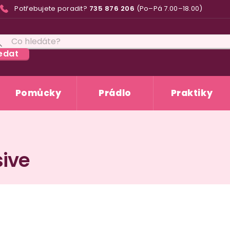
Potřebujete poradit?
735 876 206
(Po–Pá 7.00–18.00)
edat
Pomůcky
Prádlo
Praktiky
ive