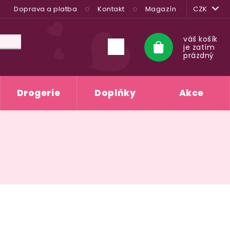
Doprava a platba
Kontakt
Magazín
CZK
váš košík
je zatím
Nákupní
prázdný
košík
Drogerie
Doplňky
Akce