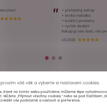
 doručení
+ přehledný eshop
+ široká nabídka
Hodnocení obchodu je 5 z 5 hvězdiček.
+ kvalitní produkty
+ rychlé dodání
Nakupuji zde ráda, vše pe
Hodnocení obchod
3.5.2026
 prosím váš věk a vyberte si nastavení cookies.
es, které na tomto webu používáme, můžeme lépe vyhodnocov
t. Můžete „Přijmout všechny cookies,“ nebo se pod tlačítkem „
zvědět vše podstatné a nastavit si preference.
100% diskrétní balení
Dodání do 2. dne