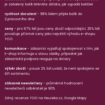
je zabalený balík
Mrkněte zblízka, jak vypadá balíček
rychlost doručení
- 98% lidem přijde balík do
2.pracovního dne
ceny
- pro 97% lidí jsou ceny zboží odpovídající, 25% lidí
považuje příznivé ceny jako největší výhodu e-shopu
YOO
komunikace
- zákazníci vyjadřují spokojenost s tím, jak
E-shop informuje o stavu zásilky, případně jak
zákaznická podpora reaguje na dotazy
výběr zboží
- pouze 2% lidí uvádí, že není spokojeno se
šíří sortimentu
zábavné newslettery
- průměrné hodnocení
newsletterů odběrateli je 90%
Zdroj: recenze YOO na
Heureka.cz
,
Google Mapy