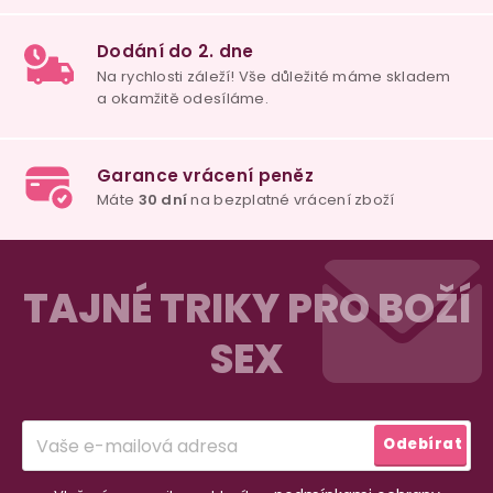
100% diskrétní balení
Nikdo nepozná, co jste si objednali. Mrkněte,
j
vypadá balíček
.
Dodání do 2. dne
Na rychlosti záleží! Vše důležité máme sklade
Z
a okamžitě odesíláme.
á
TAJNÉ TRIKY PRO BOŽÍ
p
SEX
a
Garance vrácení peněz
Máte
30 dní
na bezplatné vrácení zboží
t
í
Odebírat