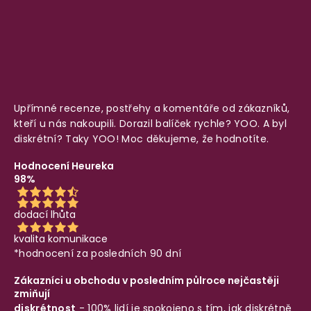
Upřímné recenze, postřehy a komentáře od zákazníků,
kteří u nás nakoupili. Dorazil balíček rychle? YOO. A byl
diskrétní? Taky YOO! Moc děkujeme, že hodnotíte.
Hodnocení Heureka
98%
dodací lhůta
kvalita komunikace
*hodnocení za posledních 90 dní
Zákazníci u obchodu v posledním půlroce nejčastěji
zmiňují
diskrétnost
- 100% lidí je spokojeno s tím, jak diskrétně