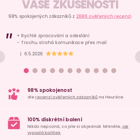
VAŠE ZKUŠENOSTI
98% spokojených zákazníků z
2686 ověřených recenzí
+ Rychlé zpracování a odeslání
- Trochu strohá komunikace přes mail
Hodnocení obchodu je 5 z 5 hvězdiček.
|
6.5.2026
98% spokojenost
dle
recenzí ověřených zakazníků
na Heuréce