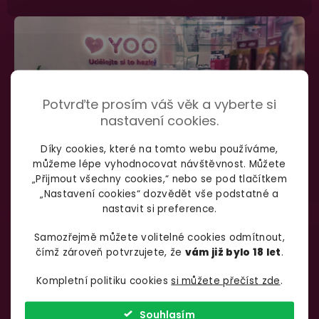
Potvrďte prosím váš věk a vyberte si
nastavení cookies.
Díky cookies, které na tomto webu používáme,
můžeme lépe vyhodnocovat návštěvnost. Můžete
„Přijmout všechny cookies,“ nebo se pod tlačítkem
„Nastavení cookies“ dozvědět vše podstatné a
nastavit si preference.
SHOWROOM BRNO
Samozřejmě můžete volitelné cookies odmítnout,
čímž zároveň potvrzujete, že
vám již bylo 18 let
.
Špitálka 23a Brno, 602 00
Otevírací doba:
Kompletní politiku cookies
si můžete přečíst zde
.
Pondělí – pátek:
info@yoo.cz
7:00 – 18:00
Souhlasím