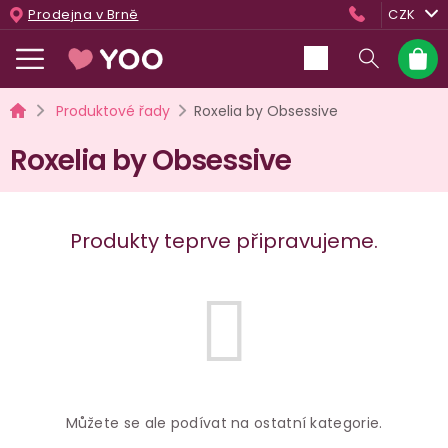
Přejít
Prodejna v Brně
CZK
na
obsah
Nákup
košík
Domů
Produktové řady
Roxelia by Obsessive
Roxelia by Obsessive
Produkty teprve připravujeme.
Můžete se ale podívat na ostatní kategorie.