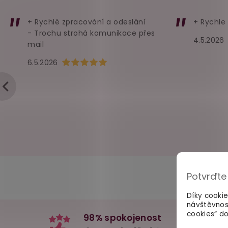
+ Rychlé zpracování a odeslání
+ Rychle
- Trochu strohá komunikace přes
4.5.2026
mail
Hodnocení obchodu je 5 z 5 hvězdiček.
6.5.2026
Potvrďte
Díky cooki
návštěvnos
cookies“ do
98% spokojenost