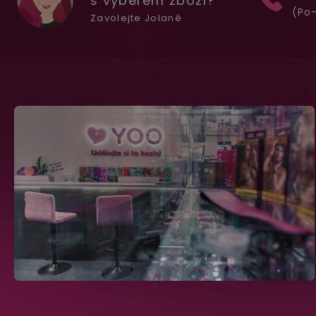
s výběrem zboží?
(Po-
Zavolejte Jolaně