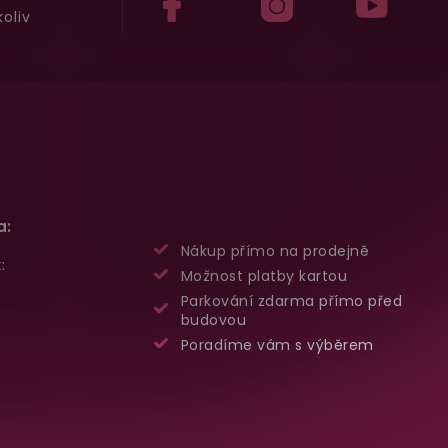
oliv
a:
Nákup přímo na prodejně
:
Možnost platby kartou
Parkování zdarma přímo před
budovou
Poradíme vám s výběrem