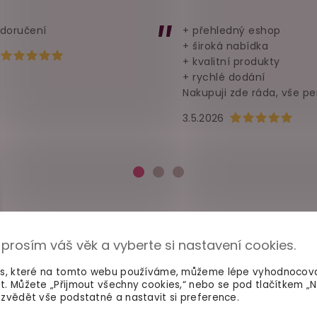
 doručení
+ přehledný eshop
+ široká nabídka
Hodnocení obchodu je 5 z 5 hvězdiček.
+ kvalitní produkty
+ rychlé dodání
Nakupuji zde ráda, vše pe
Hodnocení obchod
3.5.2026
 prosím váš věk a vyberte si nastavení cookies.
es, které na tomto webu používáme, můžeme lépe vyhodnocov
t. Můžete „Přijmout všechny cookies,“ nebo se pod tlačítkem „
zvědět vše podstatné a nastavit si preference.
100% diskrétní balení
Dodání do 2. dne