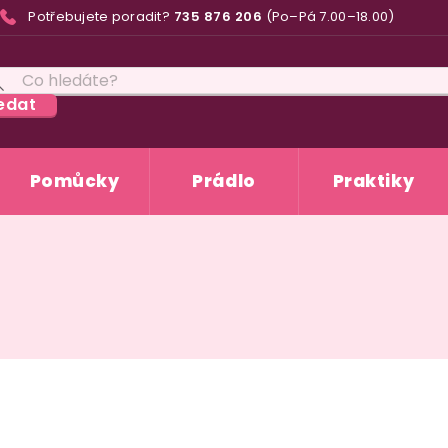
Potřebujete poradit?
735 876 206
(Po–Pá 7.00–18.00)
edat
Pomůcky
Prádlo
Praktiky