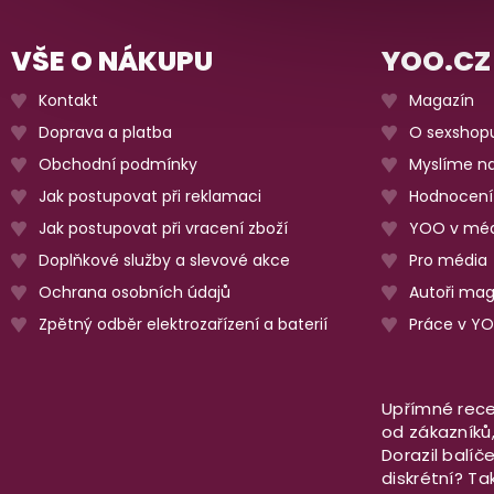
VŠE O NÁKUPU
YOO.CZ
Kontakt
Magazín
Doprava a platba
O sexshop
Obchodní podmínky
Myslíme na
Jak postupovat při reklamaci
Hodnocení
Jak postupovat při vracení zboží
YOO v méd
Doplňkové služby a slevové akce
Pro média
Ochrana osobních údajů
Autoři ma
Zpětný odběr elektrozařízení a baterií
Práce v Y
Upřímné rece
od zákazníků, 
Dorazil balíč
diskrétní? T