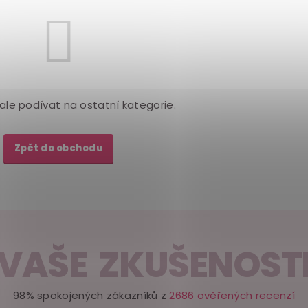
ale podívat na ostatní kategorie.
Zpět do obchodu
VAŠE ZKUŠENOST
98% spokojených zákazníků z
2686 ověřených recenzí