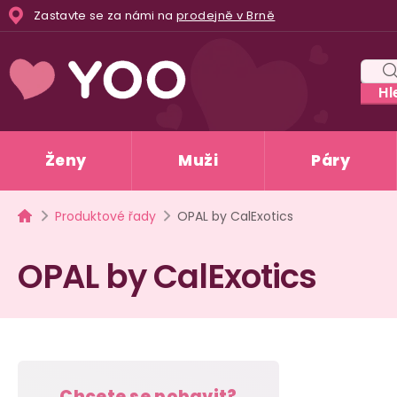
Přejít
Zastavte se za námi na
prodejně v Brně
na
obsah
Hl
Ženy
Muži
Páry
Domů
Produktové řady
OPAL by CalExotics
OPAL by CalExotics
P
Chcete se pobavit?