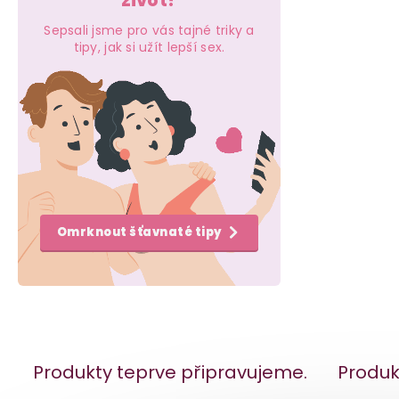
život?
e
Sepsali jsme pro vás tajné triky a
l
tipy, jak si užít lepší sex.
Omrknout šťavnaté tipy
Produkty teprve připravujeme.
Produk