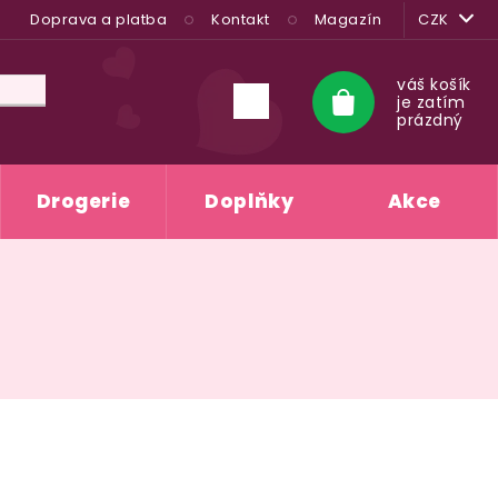
Doprava a platba
Kontakt
Magazín
CZK
váš košík
je zatím
Nákupní
prázdný
košík
Drogerie
Doplňky
Akce