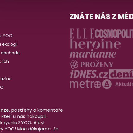
ZNÁTE NÁS Z MÉD
u YOO
 ekologii
 obchodu
iích
gazínu
OO
nze, postřehy a komentáře
kteří u nás nakoupili.
ek rychle? YOO. A byl
aky YOO! Moc děkujeme, že