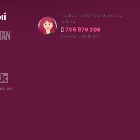
IÍ
Nevíte si rady? Obraťte se na
Jolanu
735 876 206
(Po-Pá 7.00-18.00)