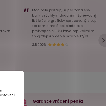
Moc milý prístup, super zabalený
balík s rýchlym dodaním. Sprievodný
list krásne graficky spracovaný s top
textom a malá čokoláda ako
rfektní.
prekvapenie - ku káve top Veľmi mi
to aj zlepšilo deň V skratke 12/10
u je 5 z 5 hvězdiček.
Hodnocení obchodu je 4 z 5 hvězd
3.5.2026
at
Nastavení
Garance vrácení peněz