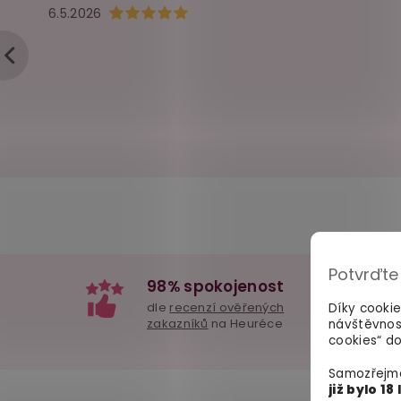
Hodnocení obchodu je 5 z 5 hvězdiček.
6.5.2026
Potvrďte
98% spokojenost
dle
recenzí ověřených
Díky cooki
zakazníků
na Heuréce
návštěvnos
cookies“ do
Samozřejmě
již bylo 18 