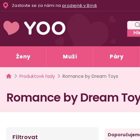
Přejít
Zastavte se za námi na
prodejně v Brně
na
obsah
Hl
Ženy
Muži
Páry
Domů
Produktové řady
Romance by Dream Toys
Romance by Dream To
P
Ř
Doporučujem
Filtrovat