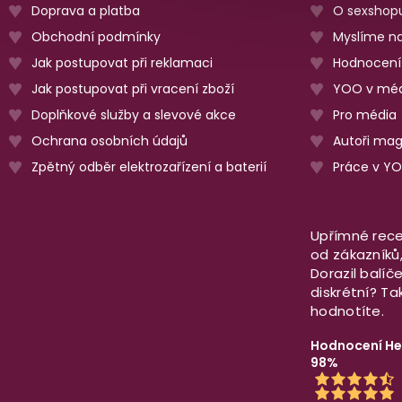
Doprava a platba
O sexshop
Obchodní podmínky
Myslíme na
Jak postupovat při reklamaci
Hodnocení
Jak postupovat při vracení zboží
YOO v méd
Doplňkové služby a slevové akce
Pro média
Ochrana osobních údajů
Autoři ma
Zpětný odběr elektrozařízení a baterií
Práce v Y
Upřímné rece
od zákazníků, 
Dorazil balíč
diskrétní? T
hodnotíte.
Hodnocení He
98%