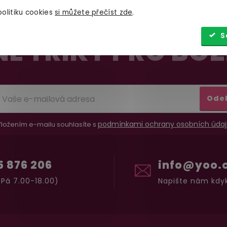
olitiku cookies
si můžete přečíst zde
.
S
É TRIKY PRO BOŽ
Ode
podmínkami ochrany osobních údaj
ložením e-mailu souhlasíte s
5 876 206
info@yoo.
Pá 7.00-18.00)
Napište nám kdyk