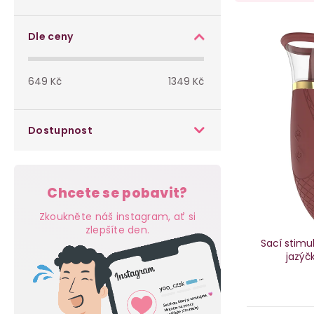
o
a
s
V
z
Dle ceny
t
ý
e
649
Kč
1349
Kč
r
p
n
a
i
í
Dostupnost
n
s
p
n
p
r
Chcete se pobavit?
í
r
o
Zkoukněte náš instagram, ať si
p
zlepšíte den.
o
d
Sací stimul
jazýč
a
d
u
n
u
k