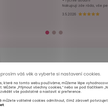
+ rychlé dodání
Nakupuji zde ráda, vše pe
Hodnocení obchod
3.5.2026
 prosím váš věk a vyberte si nastavení cookies.
100% diskrétní balení
Dodání do 2. dne
Nikdo nepozná, co jste si
Na rychlosti záleží! Vš
es, které na tomto webu používáme, můžeme lépe vyhodnocov
objednali. Mrkněte,
jak vypadá
máme skladem a oka
t. Můžete „Přijmout všechny cookies,“ nebo se pod tlačítkem „
balíček
.
odesíláme.
zvědět vše podstatné a nastavit si preference.
 můžete volitelné cookies odmítnout, čímž zároveň potvrzujet
let
.