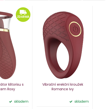
ZDARMA
ZDARMA
átor klitorisu s
Vibrační erekční kroužek
kem Roxy
Romance Ivy
skladem
skladem