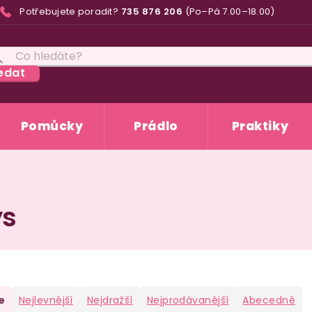
Potřebujete poradit?
735 876 206
(Po–Pá 7.00–18.00)
edat
Pomůcky
Prádlo
Praktiky
ys
e
Nejlevnější
Nejdražší
Nejprodávanější
Abecedně