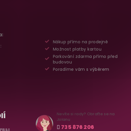
a:
Nákup přímo na prodejně
:
Možnost platby kartou
Parkování zdarma přímo před
budovou
Poradíme vám s výběrem
IÍ
Nevíte si rady? Obraťte se na
Jolanu
735 876 206