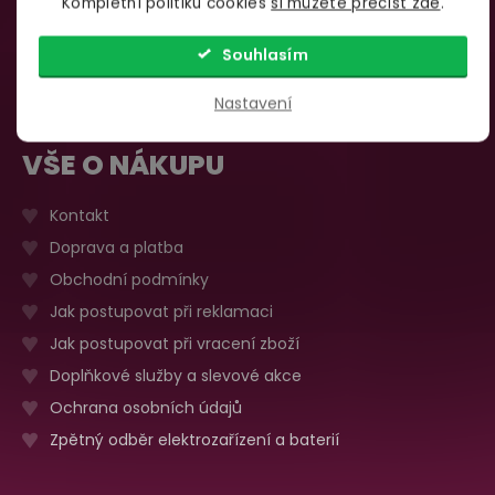
Kompletní politiku cookies
si můžete přečíst zde
.
735 876 206
Sobota, neděle
Zavřeno
Více o prodejně
Souhlasím
Nastavení
VŠE O NÁKUPU
Kontakt
Doprava a platba
Obchodní podmínky
Jak postupovat při reklamaci
Jak postupovat při vracení zboží
Doplňkové služby a slevové akce
Ochrana osobních údajů
Zpětný odběr elektrozařízení a baterií