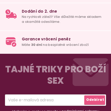
u
100% diskrétní balení
Nikdo nepozná, co jste si objednali. Mrkněte,
j
vypadá balíček
.
Dodání do 2. dne
Na rychlosti záleží! Vše důležité máme sklade
Z
a okamžitě odesíláme.
á
TAJNÉ TRIKY PRO BOŽÍ
p
SEX
a
Garance vrácení peněz
Máte
30 dní
na bezplatné vrácení zboží
t
í
Odebírat