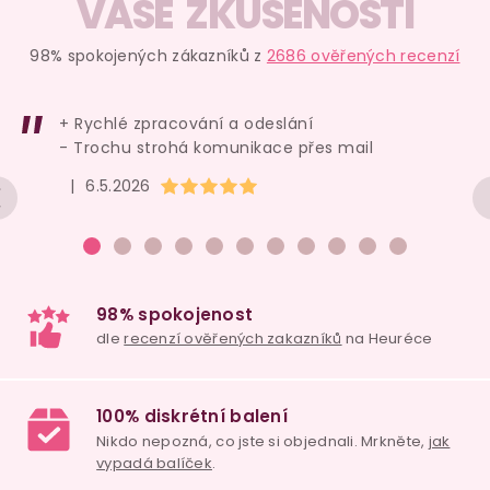
v
VAŠE ZKUŠENOSTI
l
á
98% spokojených zákazníků z
2686 ověřených recenzí
d
a
+ Rychlé zpracování a odeslání
c
- Trochu strohá komunikace přes mail
í
Hodnocení obchodu je 5 z 5 hvězdiček.
|
6.5.2026
p
r
v
k
y
v
ý
p
i
98% spokojenost
s
dle
recenzí ověřených zakazníků
na Heuréce