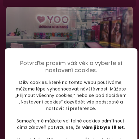
Potvrďte prosím váš věk a vyberte si
nastavení cookies.
Díky cookies, které na tomto webu používáme,
můžeme lépe vyhodnocovat návštěvnost. Můžete
SHOWROOM BRNO
„Přijmout všechny cookies,“ nebo se pod tlačítkem
„Nastavení cookies“ dozvědět vše podstatné a
nastavit si preference.
Špitálka 23a Brno, 602 00
Otevírací doba:
Samozřejmě můžete volitelné cookies odmítnout,
čímž zároveň potvrzujete, že
vám již bylo 18 let
.
Pondělí – pátek:
info@yoo.cz
7:00 – 18:00