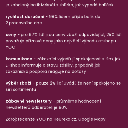
je zabalený balík
Mrkněte zblízka, jak vypadá balíček
rychlost doručení
- 98% lidem přijde balík do
2.pracovního dne
ceny
- pro 97% lidí jsou ceny zboží odpovídající, 25% lidí
považuje příznivé ceny jako největší výhodu e-shopu
YOO
komunikace
- zákazníci vyjadřují spokojenost s tím, jak
E-shop informuje o stavu zásilky, případně jak
zákaznická podpora reaguje na dotazy
výběr zboží
- pouze 2% lidí uvádí, že není spokojeno se
šíří sortimentu
zábavné newslettery
- průměrné hodnocení
newsletterů odběrateli je 90%
Zdroj: recenze YOO na
Heureka.cz
,
Google Mapy