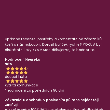
Upřímné recenze, postřehy a komentáře od zákazníků,
kteří u nás nakoupili. Dorazil balíček rychle? YOO. A byl
diskrétní? Taky YOO! Moc děkujeme, že hodnotíte.
Hodnocení Heureka
98%
dodací lhůta
kvalita komunikace
*hodnocení za posledních 90 dní
Zákazníci u obchodu v posledním půlroce nejčastěji
zmiňují
diskrétnost
- 100% lidí je spokojeno s tím, jak diskrétně