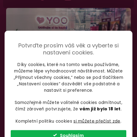
Potvrďte prosím váš věk a vyberte si
nastavení cookies.
Díky cookies, které na tomto webu používáme,
můžeme lépe vyhodnocovat návštěvnost. Můžete
„Přijmout všechny cookies,“ nebo se pod tlačítkem
„Nastavení cookies“ dozvědět vše podstatné a
nastavit si preference.
SHOWROOM BRNO
Samozřejmě můžete volitelné cookies odmítnout,
čímž zároveň potvrzujete, že
vám již bylo 18 let
.
Špitálka 23a Brno, 602 00
Otevírací doba:
Kompletní politiku cookies
si můžete přečíst zde
.
Pondělí – pátek:
info@yoo.cz
7:00 – 18:00
Souhlasím