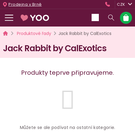
Přejít
Prodejna v Brně
CZK
na
obsah
Nákup
košík
Domů
Produktové řady
Jack Rabbit by CalExotics
Jack Rabbit by CalExotics
Produkty teprve připravujeme.
Můžete se ale podívat na ostatní kategorie.