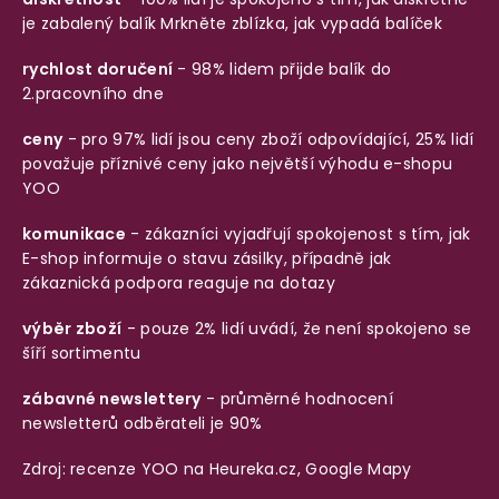
je zabalený balík
Mrkněte zblízka, jak vypadá balíček
rychlost doručení
- 98% lidem přijde balík do
2.pracovního dne
ceny
- pro 97% lidí jsou ceny zboží odpovídající, 25% lidí
považuje příznivé ceny jako největší výhodu e-shopu
YOO
komunikace
- zákazníci vyjadřují spokojenost s tím, jak
E-shop informuje o stavu zásilky, případně jak
zákaznická podpora reaguje na dotazy
výběr zboží
- pouze 2% lidí uvádí, že není spokojeno se
šíří sortimentu
zábavné newslettery
- průměrné hodnocení
newsletterů odběrateli je 90%
Zdroj: recenze YOO na
Heureka.cz
,
Google Mapy