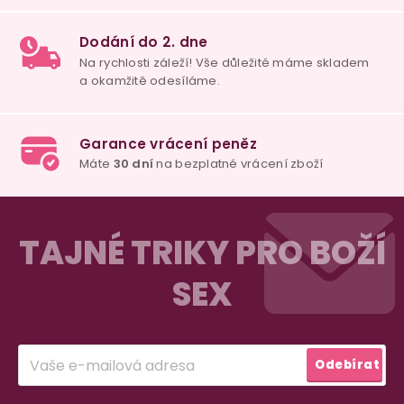
100% diskrétní balení
Nikdo nepozná, co jste si objednali. Mrkněte,
j
vypadá balíček
.
Dodání do 2. dne
Na rychlosti záleží! Vše důležité máme sklade
Z
a okamžitě odesíláme.
á
TAJNÉ TRIKY PRO BOŽÍ
p
SEX
a
Garance vrácení peněz
Máte
30 dní
na bezplatné vrácení zboží
t
í
Přihlásit
Odebírat
se