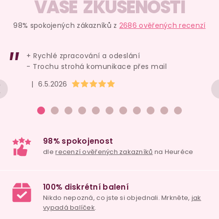
VAŠE ZKUŠENOSTI
98% spokojených zákazníků z
2686 ověřených recenzí
+ Rychlé zpracování a odeslání
- Trochu strohá komunikace přes mail
Hodnocení obchodu je 5 z 5 hvězdiček.
|
6.5.2026
98% spokojenost
dle
recenzí ověřených zakazníků
na Heuréce