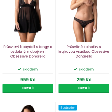
p
s
p
o
r
d
o
u
d
k
u
Průsvitný babydoll s tangy a
Průsvitné kalhotky s
k
ozdobným obojkem
krajkovou vsadkou Obsessive
Obsessive Donarella
Donarella
ů
t
ů
skladem
skladem
959 Kč
299 Kč
Detail
Detail
Bestseller