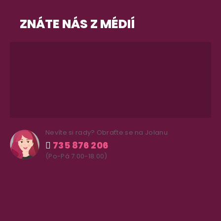
ZNÁTE NÁS Z MÉDIÍ
Nevíte si rady? Obraťte se na Jolanu
735 876 206
(Po-Pá 7.00-18.00)