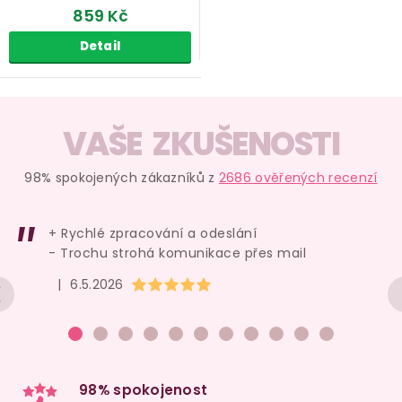
859 Kč
Detail
O
v
VAŠE ZKUŠENOSTI
l
á
98% spokojených zákazníků z
2686 ověřených recenzí
d
a
+ Rychlé zpracování a odeslání
c
- Trochu strohá komunikace přes mail
í
Hodnocení obchodu je 5 z 5 hvězdiček.
|
6.5.2026
p
r
v
k
y