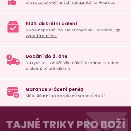
v
ý
p
i
s
u
98% spokojenost
dle
recenzí ověřených zakazníků
na Heuréce
100% diskrétní balení
Nikdo nepozná, co jste si objednali. Mrkněte,
j
Z
vypadá balíček
.
á
TAJNÉ TRIKY PRO BOŽÍ
p