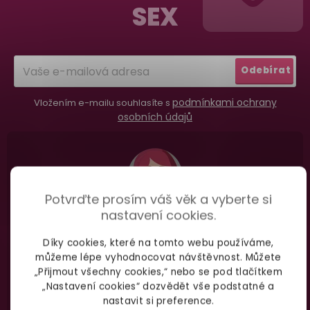
SEX
Dodání do 2. dne
a
Na rychlosti záleží! Vše důležité máme sklade
t
a okamžitě odesíláme.
í
Odebírat
Garance vrácení peněz
podmínkami ochrany
Vložením e-mailu souhlasíte s
Máte
30 dní
na bezplatné vrácení zboží
osobních údajů
Potvrďte prosím váš věk a vyberte si
nastavení cookies.
Nevíte si rady
s výběrem zboží?
Díky cookies, které na tomto webu používáme,
Zavolejte Jolaně
můžeme lépe vyhodnocovat návštěvnost. Můžete
„Přijmout všechny cookies,“ nebo se pod tlačítkem
„Nastavení cookies“ dozvědět vše podstatné a
nastavit si preference.