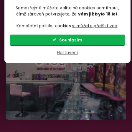
Samozřejmě můžete volitelné cookies odmítnout,
735 876 206
info@yoo.cz
čímž zároveň potvrzujete, že
vám již bylo 18 let
.
(Po-Pá 7.00-18.00)
Napište nám kdykoliv
Kompletní politiku cookies
si můžete přečíst zde
.
Souhlasím
Nastavení