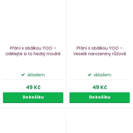
Přání s obálkou YOO –
Přání s obálkou YOO –
Udělejte si to hezký
modré
Veselé narozeniny
růžové
skladem
skladem
49 Kč
49 Kč
Do košíku
Do košíku