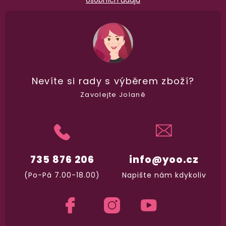
98% spokojenost
dle
recenzí ověřených zakazníků
na Heuréce
Nevíte si rady
s výběrem zboží?
Zavolejte Jolaně
100% diskrétní balení
Nikdo nepozná, co jste si objednali. Mrkněte,
j
vypadá balíček
.
735 876 206
info@yoo.cz
Dodání do 2. dne
(Po-Pá 7.00-18.00)
Napište nám kdykoliv
Na rychlosti záleží! Vše důležité máme sklade
a okamžitě odesíláme.