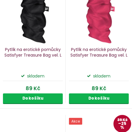
p
s
p
o
r
d
o
u
d
k
u
Pytlík na erotické pomůcky
Pytlík na erotické pomůcky
k
Satisfyer Treasure Bag
vel. L
Satisfyer Treasure Bag
vel. L
ů
t
ů
skladem
skladem
89 Kč
89 Kč
Do košíku
Do košíku
39 Kč
Akce
–25
%