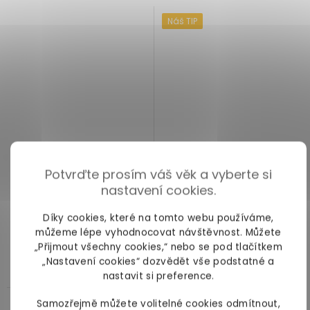
Náš TIP
Potvrďte prosím váš věk a vyberte si
nastavení cookies.
Přání s obálkou YOO –
Samolepky YOO – Hravé
Díky cookies, které na tomto webu používáme,
Zamilovaní jednorožci
nápisy
můžeme lépe vyhodnocovat návštěvnost. Můžete
vínové
„Přijmout všechny cookies,“ nebo se pod tlačítkem
„Nastavení cookies“ dozvědět vše podstatné a
skladem
skladem
nastavit si preference.
49 Kč
49 Kč
Samozřejmě můžete volitelné cookies odmítnout,