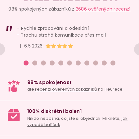
k
98% spokojených zákazníků z
2686 ověřených recenzí
y
v
+ Rychlé zpracování a odeslání
ý
- Trochu strohá komunikace přes mail
p
Hodnocení obchodu je 5 z 5 hvězdiček.
|
6.5.2026
i
s
u