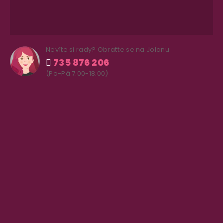
Nevíte si rady? Obraťte se na Jolanu
735 876 206
(Po-Pá 7.00-18.00)