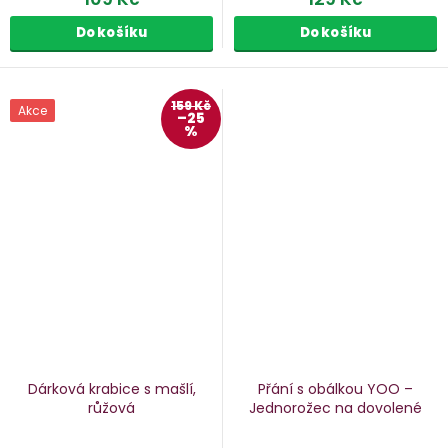
Do košíku
Do košíku
159 Kč
Akce
–25
%
Dárková krabice s mašlí,
Přání s obálkou YOO –
růžová
Jednorožec na dovolené