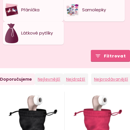
Přáníčka
Samolepky
Látkové pytlíky
Filtrovat
Ř
Doporučujeme
Nejlevnější
Nejdražší
Nejprodávanější
a
V
e
ý
n
p
i