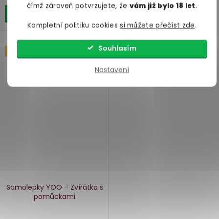
čímž zároveň potvrzujete, že
vám již bylo 18 let
.
Do košíku
Do košíku
Kompletní politiku cookies
si můžete přečíst zde
.
Souhlasím
Náš TIP
Nastavení
Samolepky YOO – Zvířátka s
pomůckami