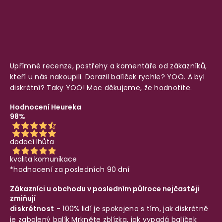
Upřímné recenze, postřehy a komentáře od zákazníků,
kteří u nás nakoupili. Dorazil balíček rychle? YOO. A byl
diskrétní? Taky YOO! Moc děkujeme, že hodnotíte.
Hodnocení Heureka
98%
dodací lhůta
kvalita komunikace
*hodnocení za posledních 90 dní
Zákazníci u obchodu v posledním půlroce nejčastěji
zmiňují
diskrétnost
- 100% lidí je spokojeno s tím, jak diskrétně
je zabalený balík
Mrkněte zblízka, jak vypadá balíček