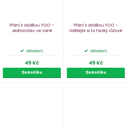
Přání s obálkou YOO –
Přání s obálkou YOO –
Jednorožec ve vaně
Udělejte si to hezký
růžové
skladem
skladem
49 Kč
49 Kč
Do košíku
Do košíku