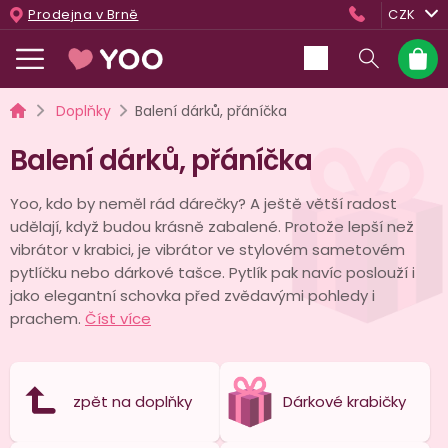
Přejít
Prodejna v Brně
CZK
na
obsah
Nákup
košík
Domů
Doplňky
Balení dárků, přáníčka
Balení dárků, přáníčka
Yoo, kdo by neměl rád dárečky? A ještě větší radost
udělají, když budou krásně zabalené. Protože lepší než
vibrátor v krabici, je vibrátor ve stylovém sametovém
pytlíčku nebo dárkové tašce. Pytlík pak navíc poslouží i
jako elegantní schovka před zvědavými pohledy i
prachem.
Číst více
zpět na doplňky
Dárkové krabičky