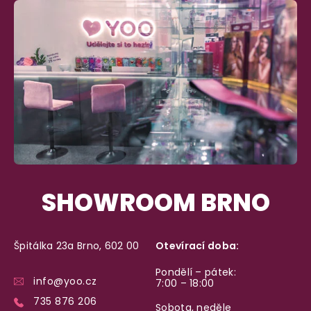
Garance vrácení peněz
Máte
30 dní
na bezplatné vrácení zboží
SHOWROOM BRNO
Špitálka 23a Brno, 602 00
Otevírací doba:
Pondělí – pátek:
info@yoo.cz
7:00 – 18:00
735 876 206
Sobota, neděle