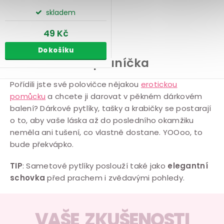
skladem
49 Kč
Do košíku
Balení dárků, přáníčka
O
Pořídili jste své polovičce nějakou
erotickou
pomůcku
a chcete ji darovat v pěkném dárkovém
v
balení? Dárkové pytlíky, tašky a krabičky se postarají
l
o to, aby vaše láska až do posledního okamžiku
á
neměla ani tušení, co vlastně dostane. YOOoo, to
d
bude překvápko.
a
c
TIP
: Sametové pytlíky poslouží také jako
elegantní
í
schovka
před prachem i zvědavými pohledy.
p
r
VAŠE ZKUŠENOSTI
v