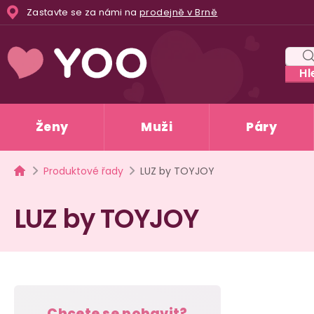
Přejít
Zastavte se za námi na
prodejně v Brně
na
obsah
Hl
Ženy
Muži
Páry
Domů
Produktové řady
LUZ by TOYJOY
LUZ by TOYJOY
P
Chcete se pobavit?