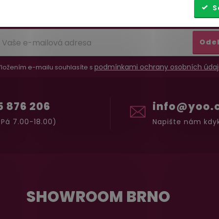
S
Ode
podmínkami ochrany osobních údaj
ložením e-mailu souhlasíte s
5 876 206
info@yoo.
Pá 7.00-18.00)
Napište nám kdyk
SHOWROOM BRNO