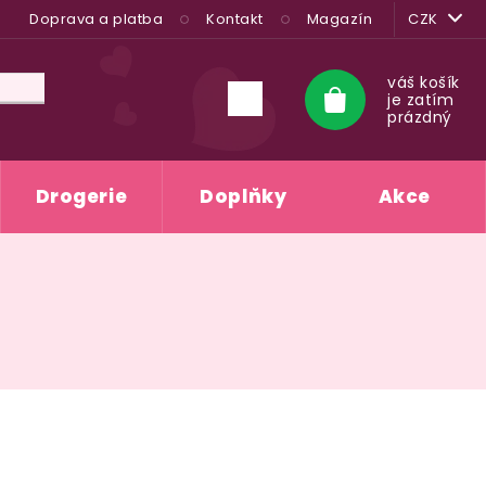
Doprava a platba
Kontakt
Magazín
CZK
váš košík
je zatím
Nákupní
prázdný
košík
Drogerie
Doplňky
Akce