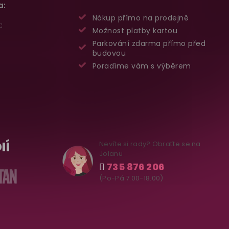
a:
Nákup přímo na prodejně
:
Možnost platby kartou
Parkování zdarma přímo před
budovou
Poradíme vám s výběrem
IÍ
Nevíte si rady? Obraťte se na
Jolanu
735 876 206
(Po-Pá 7.00-18.00)