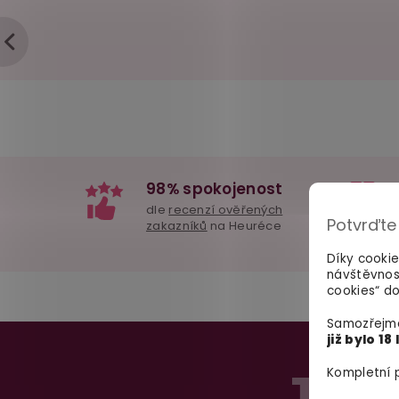
98% spokojenost
dle
recenzí ověřených
Potvrďte
zakazníků
na Heuréce
Díky cooki
návštěvnos
cookies“ do
Samozřejmě
Z
již bylo 18 
á
TAJN
Kompletní p