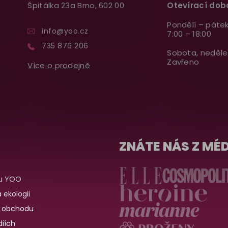
Špitálka 23a Brno, 602 00
Otevírací dob
Pondělí – pátek
info@yoo.cz
7:00 – 18:00
735 876 206
Sobota, neděle
Zavřeno
Více o prodejně
ZNÁTE NÁS Z MÉD
u YOO
 ekologii
 obchodu
iích