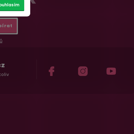
ouhlasím
bírat
ů
cz
oliv