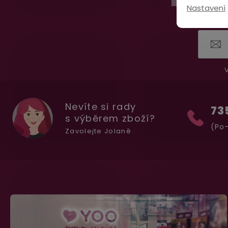
p
Nastavení
a
t
í
V
Nevíte si rady
73
s výběrem zboží?
(Po-
Zavolejte Jolaně