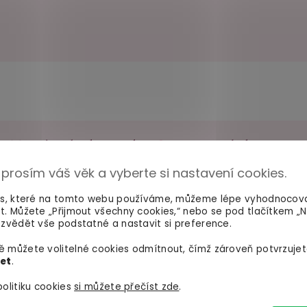
100% diskrétní balení
Dodání do 2. dne
Nikdo nepozná, co jste si
Na rychlosti záleží! Vš
 prosím váš věk a vyberte si nastavení cookies.
objednali. Mrkněte,
jak vypadá
máme skladem a oka
balíček
.
odesíláme.
es, které na tomto webu používáme, můžeme lépe vyhodnocov
t. Můžete „Přijmout všechny cookies,“ nebo se pod tlačítkem „
zvědět vše podstatné a nastavit si preference.
 můžete volitelné cookies odmítnout, čímž zároveň potvrzujet
let
.
É TRIKY PRO BOŽ
olitiku cookies
si můžete přečíst zde
.