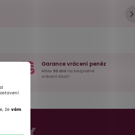
Garance vrácení peněz
e důležité
Máte
30 dní
na bezplatné
mžitě
vrácení zboží
at
Nastavení
e, že
vám
Í SEX