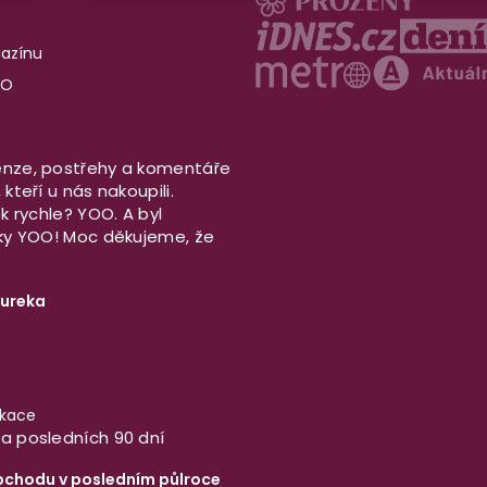
gazínu
OO
nze, postřehy a komentáře
kteří u nás nakoupili.
ek rychle? YOO. A byl
aky YOO! Moc děkujeme, že
ureka
ikace
a posledních 90 dní
bchodu v posledním půlroce