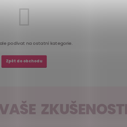
ale podívat na ostatní kategorie.
Zpět do obchodu
VAŠE ZKUŠENOST