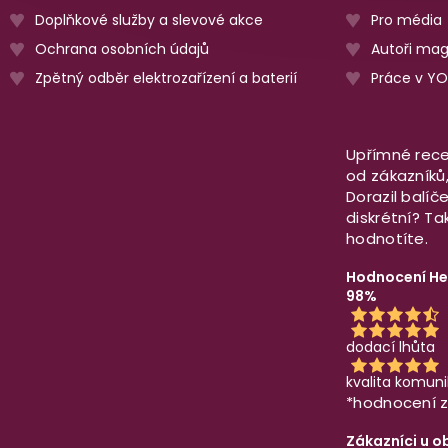
Doplňkové služby a slevové akce
Pro média
Ochrana osobních údajů
Autoři ma
Zpětný odběr elektrozařízení a baterií
Práce v Y
Upřímné rece
od zákazníků, 
Dorazil balíč
diskrétní? T
hodnotíte.
Hodnocení He
98%
dodací lhůta
kvalita komun
*hodnocení z
Zákazníci u o