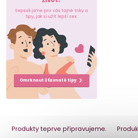
život?
e
Sepsali jsme pro vás tajné triky a
l
tipy, jak si užít lepší sex.
Omrknout šťavnaté tipy
Produkty teprve připravujeme.
Produk