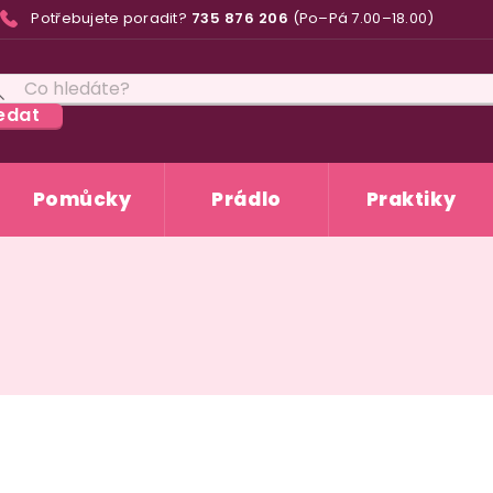
Potřebujete poradit?
735 876 206
(Po–Pá 7.00–18.00)
edat
Pomůcky
Prádlo
Praktiky