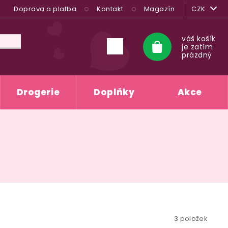
Doprava a platba
Kontakt
Magazín
CZK
váš košík
je zatím
Nákupní
prázdný
košík
Drogerie
Doplňky
Akce
3
položek