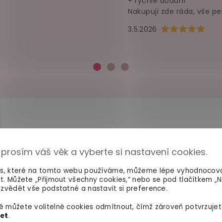
+ rychlé dodání
Nakupuji zde ráda, vše pe
Hodnocení obchod
3.5.2026
 prosím váš věk a vyberte si nastavení cookies.
100% diskrétní balení
Dodání do 2. dne
Nikdo nepozná, co jste si
Na rychlosti záleží! Vš
es, které na tomto webu používáme, můžeme lépe vyhodnocov
objednali. Mrkněte,
jak vypadá
máme skladem a oka
t. Můžete „Přijmout všechny cookies,“ nebo se pod tlačítkem „
balíček
.
odesíláme.
zvědět vše podstatné a nastavit si preference.
 můžete volitelné cookies odmítnout, čímž zároveň potvrzujet
let
.