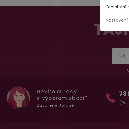
Kompletní p
Z
Nastavení
á
TAJN
p
a
t
í
V
Nevíte si rady
73
s výběrem zboží?
(Po-
Zavolejte Jolaně