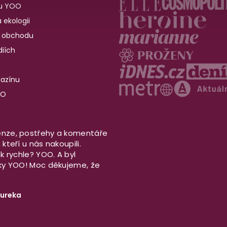
u YOO
 ekologii
 obchodu
iích
gazínu
OO
nze, postřehy a komentáře
kteří u nás nakoupili.
ek rychle? YOO. A byl
aky YOO! Moc děkujeme, že
ureka