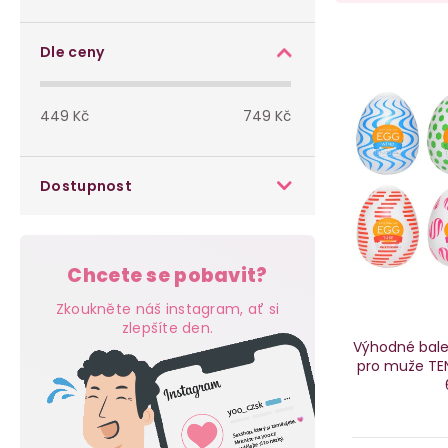
o
a
s
V
z
Dle ceny
t
ý
e
449
Kč
749
Kč
r
p
n
a
i
í
Dostupnost
n
s
p
n
p
r
Chcete se pobavit?
í
r
o
Zkoukněte náš instagram, ať si
p
zlepšíte den.
o
d
Výhodné bale
pro muže TE
a
d
u
n
u
k