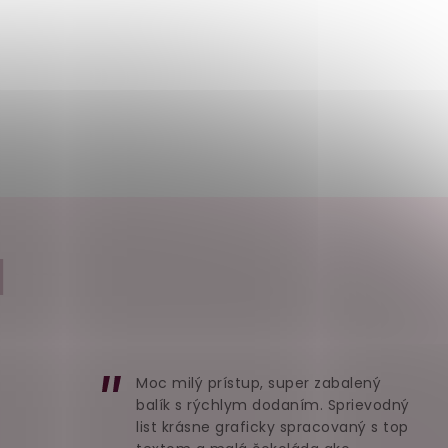
I
Moc milý prístup, super zabalený
balík s rýchlym dodaním. Sprievodný
list krásne graficky spracovaný s top