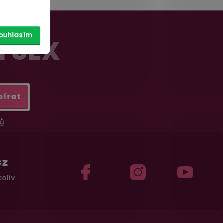
ouhlasím
Í SEX
bírat
ů
cz
oliv