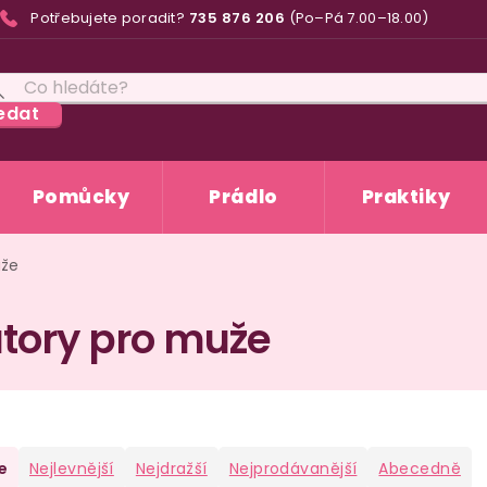
Potřebujete poradit?
735 876 206
(Po–Pá 7.00–18.00)
edat
Pomůcky
Prádlo
Praktiky
uže
tory pro muže
e
Nejlevnější
Nejdražší
Nejprodávanější
Abecedně