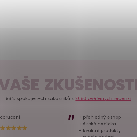
VAŠE ZKUŠENOST
98% spokojených zákazníků z
2686 ověřených recenzí
 doručení
+ přehledný eshop
+ široká nabídka
Hodnocení obchodu je 5 z 5 hvězdiček.
+ kvalitní produkty