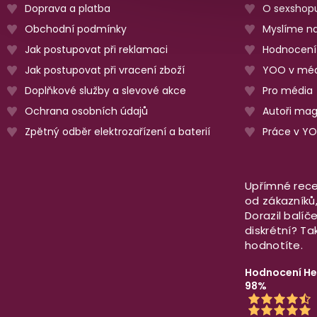
Doprava a platba
O sexshop
Obchodní podmínky
Myslíme na
Jak postupovat při reklamaci
Hodnocení
Jak postupovat při vracení zboží
YOO v méd
Doplňkové služby a slevové akce
Pro média
Ochrana osobních údajů
Autoři ma
Zpětný odběr elektrozařízení a baterií
Práce v Y
Upřímné rece
od zákazníků, 
Dorazil balíč
diskrétní? T
hodnotíte.
Hodnocení He
98%