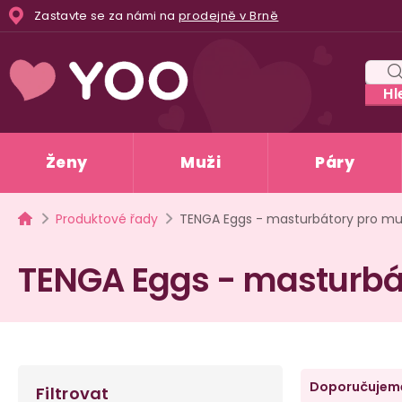
Přejít
Zastavte se za námi na
prodejně v Brně
na
obsah
Hl
Ženy
Muži
Páry
Domů
Produktové řady
TENGA Eggs - masturbátory pro m
TENGA Eggs - masturbá
P
Ř
Doporučujem
Filtrovat