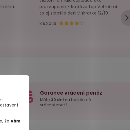
textom a malá čokoláda ako
rfektní.
prekvapenie - ku káve top Veľmi mi
to aj zlepšilo deň V skratke 12/10
u je 5 z 5 hvězdiček.
Hodnocení obchodu je 4 z 5 hvězd
3.5.2026
Garance vrácení peněz
e důležité
Máte
30 dní
na bezplatné
at
mžitě
vrácení zboží
Nastavení
e, že
vám