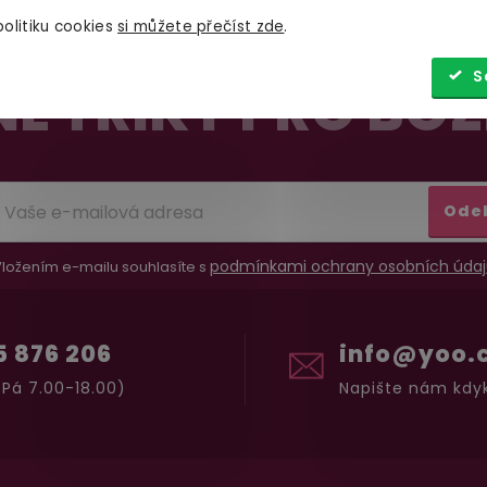
olitiku cookies
si můžete přečíst zde
.
S
É TRIKY PRO BOŽ
Ode
podmínkami ochrany osobních údaj
ložením e-mailu souhlasíte s
5 876 206
info@yoo.
Pá 7.00-18.00)
Napište nám kdyk