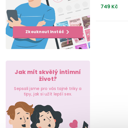
e
k
t
749 Kč
l
t
ů
ů
O
Zkouknout Instáč
v
l
á
d
Jak mít skvělý intimní
a
život?
c
Sepsali jsme pro vás tajné triky a
tipy, jak si užít lepší sex.
í
p
r
v