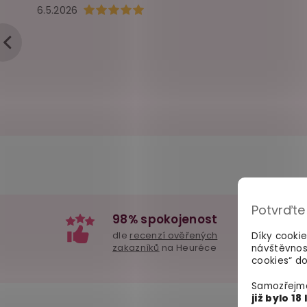
Hodnocení obchodu je 5 z 5 hvězdiček.
6.5.2026
Potvrďte
98% spokojenost
dle
recenzí ověřených
Díky cooki
zakazníků
na Heuréce
návštěvnos
cookies“ do
Samozřejmě
již bylo 18 