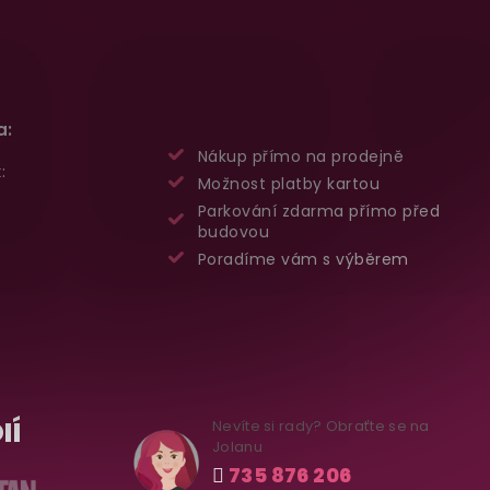
a:
Nákup přímo na prodejně
:
Možnost platby kartou
Parkování zdarma přímo před
budovou
Poradíme vám s výběrem
IÍ
Nevíte si rady? Obraťte se na
Jolanu
735 876 206