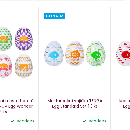
Bestseller
ní masturbátorů
Masturbační vajíčka TENGA
Mast
NGA Egg Wonder
Egg Standard Set 1
3 ks
Egg
6 ks
skladem
skladem