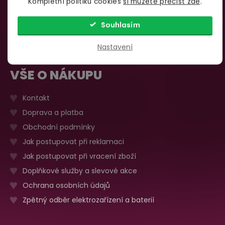
Kompletní politiku cookies
si můžete přečíst zde
.
735 876 206
Sobota, neděle
Zavřeno
Více o prodejně
Souhlasím
Nastavení
VŠE O NÁKUPU
Kontakt
Doprava a platba
Obchodní podmínky
Jak postupovat při reklamaci
Jak postupovat při vracení zboží
Doplňkové služby a slevové akce
Ochrana osobních údajů
Zpětný odběr elektrozařízení a baterií