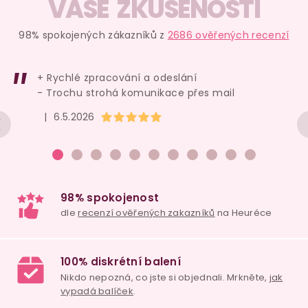
v
VAŠE ZKUŠENOSTI
l
á
98% spokojených zákazníků z
2686 ověřených recenzí
d
a
+ Rychlé zpracování a odeslání
c
- Trochu strohá komunikace přes mail
í
Hodnocení obchodu je 5 z 5 hvězdiček.
|
6.5.2026
p
r
v
k
y
v
ý
p
i
98% spokojenost
s
dle
recenzí ověřených zakazníků
na Heuréce