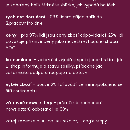
je zabalený balík
Mrkněte zblízka, jak vypadá balíček
rychlost doručení
- 98% lidem přijde balík do
2.pracovního dne
ceny
- pro 97% lidí jsou ceny zboží odpovídající, 25% lidí
považuje příznivé ceny jako největší výhodu e-shopu
YOO
komunikace
- zákazníci vyjadřují spokojenost s tím, jak
E-shop informuje o stavu zásilky, případně jak
zákaznická podpora reaguje na dotazy
výběr zboží
- pouze 2% lidí uvádí, že není spokojeno se
šíří sortimentu
zábavné newslettery
- průměrné hodnocení
newsletterů odběrateli je 90%
Zdroj: recenze YOO na
Heureka.cz
,
Google Mapy