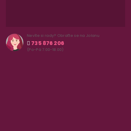
Nevíte si rady? Obraťte se na Jolanu
735 876 206
(Po-Pá 7.00-18.00)