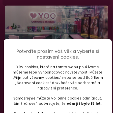
Potvrďte prosím váš věk a vyberte si
nastavení cookies.
Díky cookies, které na tomto webu používáme,
můžeme lépe vyhodnocovat návštěvnost. Můžete
SHOWROOM BRNO
„Přijmout všechny cookies,“ nebo se pod tlačítkem
„Nastavení cookies“ dozvědět vše podstatné a
nastavit si preference.
Špitálka 23a Brno, 602 00
Otevírací doba:
Samozřejmě můžete volitelné cookies odmítnout,
čímž zároveň potvrzujete, že
vám již bylo 18 let
.
Pondělí – pátek:
info@yoo.cz
7:00 – 18:00