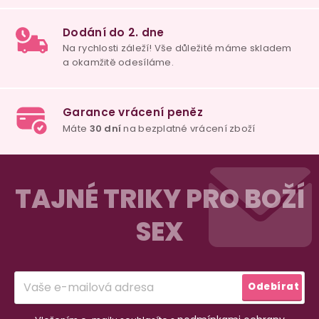
u
100% diskrétní balení
Nikdo nepozná, co jste si objednali. Mrkněte,
j
vypadá balíček
.
Dodání do 2. dne
Na rychlosti záleží! Vše důležité máme sklade
Z
a okamžitě odesíláme.
á
TAJNÉ TRIKY PRO BOŽÍ
p
SEX
a
Garance vrácení peněz
Máte
30 dní
na bezplatné vrácení zboží
t
í
Odebírat