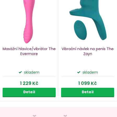
p
s
p
o
r
d
o
u
d
k
u
Masážní hlavice/vibrátor The
Vibrační návlek na penis The
k
Evermore
Zayn
ů
t
ů
skladem
skladem
1 229 Kč
1 099 Kč
Detail
Detail
O