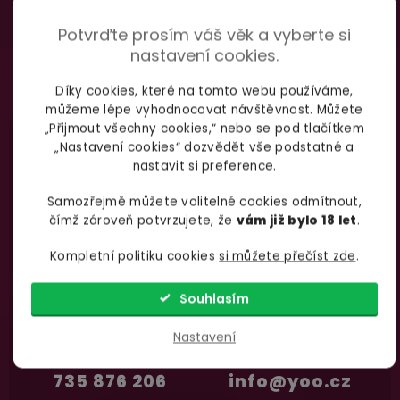
í
Na rychlosti záleží! Vše důležité máme sklade
Potvrďte prosím váš věk a vyberte si
Odebírat
a okamžitě odesíláme.
nastavení cookies.
podmínkami ochrany
Vložením e-mailu souhlasíte s
Díky cookies, které na tomto webu používáme,
osobních údajů
Garance vrácení peněz
můžeme lépe vyhodnocovat návštěvnost. Můžete
„Přijmout všechny cookies,“ nebo se pod tlačítkem
Máte
30 dní
na bezplatné vrácení zboží
„Nastavení cookies“ dozvědět vše podstatné a
nastavit si preference.
Samozřejmě můžete volitelné cookies odmítnout,
čímž zároveň potvrzujete, že
vám již bylo 18 let
.
Nevíte si rady
s výběrem zboží?
Kompletní politiku cookies
si můžete přečíst zde
.
Zavolejte Jolaně
Souhlasím
Nastavení
735 876 206
info@yoo.cz