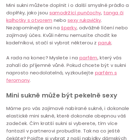
Mini sukni můžete doplnit i o další smyslné prádlo a
doplňky, jako jsou
samodržící punčochy
,
tanga či
kalhotky s otvorem
nebo
sexy rukavičky
.
Nezapomínejte ani na
šperky
, odvážné líčení nebo
zajímavý účes. Kvůli němu nemusíte chodit ke
kadeřníkovi, stačí si vybrat některou z
paruk
.
A rada na konec? Myslete i na
parfém
, který vás
zahalí do příjemné vůně. Pokud chcete být v sukni
naprosto neodolatelná, vyzkoušejte
parfém s
feromony
.
Mini sukně může být pekelně sexy
Máme pro vás zajímavé nabírané sukně, i dokonale
elastické mini sukně, které dokonale obepnou váš
zadeček. Čím kratší sukni si vyberete, tím více
fantazií v partnerovi probudíte. Tak na co ještě
čekáte? Pojďte si vybrat z naší nabídky dámských