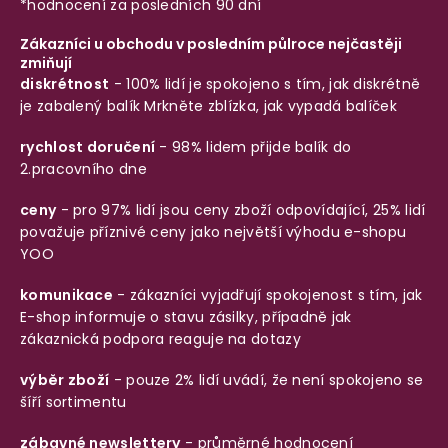
*hodnocení za posledních 90 dní
Zákazníci u obchodu v posledním půlroce nejčastěji
zmiňují
diskrétnost
- 100% lidí je spokojeno s tím, jak diskrétně
je zabalený balík
Mrkněte zblízka, jak vypadá balíček
rychlost doručení
- 98% lidem přijde balík do
2.pracovního dne
ceny
- pro 97% lidí jsou ceny zboží odpovídající, 25% lidí
považuje příznivé ceny jako největší výhodu e-shopu
YOO
komunikace
- zákazníci vyjadřují spokojenost s tím, jak
E-shop informuje o stavu zásilky, případně jak
zákaznická podpora reaguje na dotazy
výběr zboží
- pouze 2% lidí uvádí, že není spokojeno se
šíří sortimentu
zábavné newslettery
- průměrné hodnocení