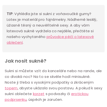
v
ý
TIP
: Vyhlédla jste si sukni z voňavoučké gumy?
p
Latex je materiál pro fajnšmekry. Nádherně lesklý,
i
úžasně těsný a neuvěřitelně sexy. A aby vám
s
latexová sukně vydržela co nejdéle, přečtěte si
u
našeho vychytaného
průvodce péčí o latexové
oblečení
.
Jak nosit sukně?
Sukni si můžete vzít do kanceláře nebo na rande, ale
co divoká noc? Na to se skvěle hodí minisukně.
Noste ji třeba s vysokými podpatky a zkráceným
topem
, abyste ukázala svou postavu. A pokud k sexy
sukni oblečete
korzet
s podvazky či
erotickou
podprsenku
, úspěch je zaručen.