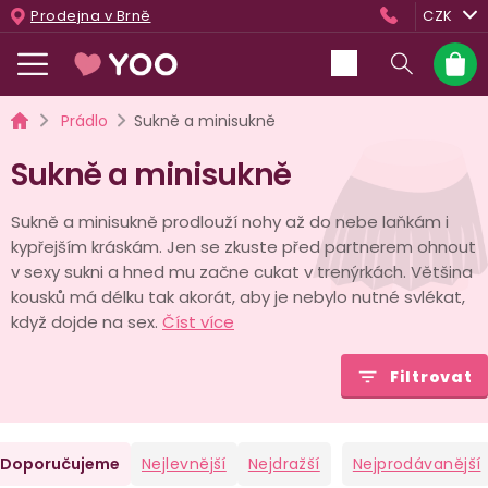
Přejít
Prodejna v Brně
CZK
na
obsah
Nákup
košík
Domů
Prádlo
Sukně a minisukně
Sukně a minisukně
Sukně a minisukně prodlouží nohy až do nebe laňkám i
kypřejším kráskám. Jen se zkuste před partnerem ohnout
v sexy sukni a hned mu začne cukat v trenýrkách. Většina
kousků má délku tak akorát, aby je nebylo nutné svlékat,
když dojde na sex.
Číst více
Filtrovat
Ř
Doporučujeme
Nejlevnější
Nejdražší
Nejprodávanější