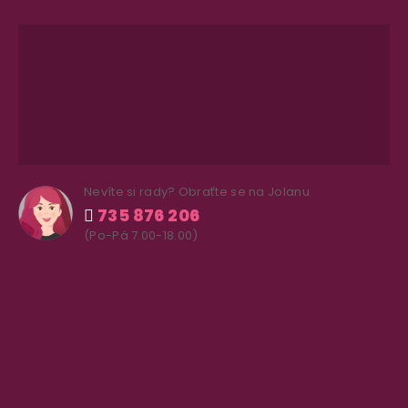
Nevíte si rady? Obraťte se na Jolanu
735 876 206
(Po-Pá 7.00-18.00)