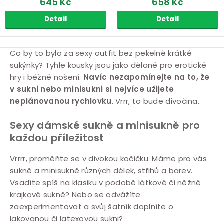
645 Kč
658 Kč
Detail
Detail
Sukně a minisukně
O
Co by to bylo za sexy outfit bez pekelně krátké
sukýnky? Tyhle kousky jsou jako dělané pro erotické
v
hry i běžné nošení.
Navíc nezapomínejte na to, že
l
v sukni nebo minisukni si nejvíce užijete
á
neplánovanou rychlovku
. Vrrr, to bude divočina.
d
a
Sexy dámské sukně a minisukně pro
c
každou příležitost
í
Vrrrr, proměňte se v divokou kočičku. Máme pro vás
p
sukně a minisukně různých délek, střihů a barev.
r
Vsadíte spíš na klasiku v podobě látkové či něžné
v
krajkové sukně? Nebo se odvážíte
k
zaexperimentovat a svůj šatník doplníte o
y
lakovanou či latexovou sukni?