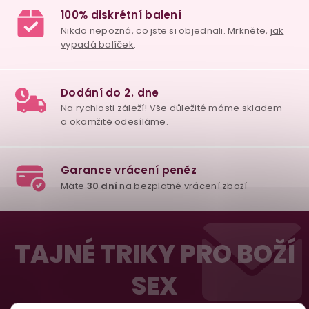
98% spokojenost
dle
recenzí ověřených zakazníků
na Heuréce
Z
100% diskrétní balení
á
Nikdo nepozná, co jste si objednali. Mrkněte,
j
TAJNÉ TRIKY PRO BOŽÍ
vypadá balíček
.
p
SEX
a
t
Dodání do 2. dne