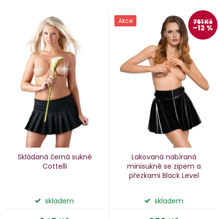
a
V
Akce
751 Kč
–12 %
e
ý
n
p
i
p
s
p
o
r
d
o
u
d
k
u
Skládaná černá sukně
Lakovaná nabíraná
k
Cottelli
minisukně se zipem a
přezkami Black Level
ů
t
ů
skladem
skladem