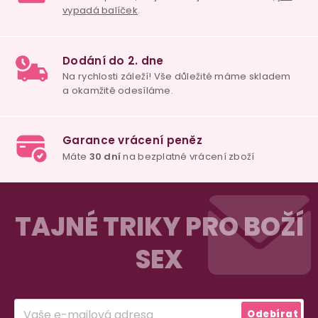
s
u
Z
á
TAJNÉ TRIKY PRO BOŽÍ
p
SEX
a
t
í
Odebírat