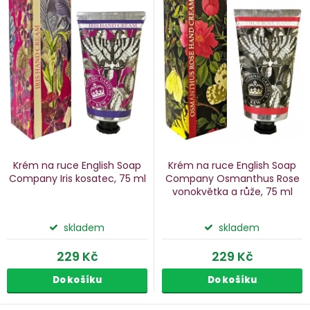
n
p
i
p
s
p
o
r
d
o
u
d
k
u
Krém na ruce English Soap
Krém na ruce English Soap
k
Company Iris
kosatec, 75 ml
Company Osmanthus Rose
vonokvětka a růže, 75 ml
ů
t
ů
skladem
skladem
229 Kč
229 Kč
Do košíku
Do košíku