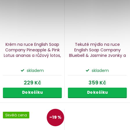
Krém na ruce English Soap
Tekuté mýdlo na ruce
Company Pineapple & Pink
English Soap Company
Lotus
ananas a růžový lotos,
Bluebell & Jasmine
zvonky a
75 ml
jasmín, 500 ml
skladem
skladem
229 Kč
359 Kč
Do košíku
Do košíku
Skvělá cena
–19 %