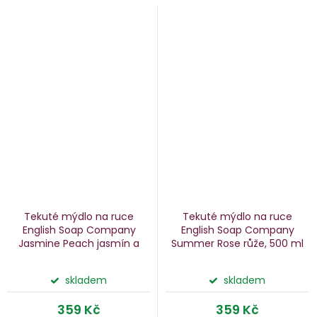
Tekuté mýdlo na ruce
Tekuté mýdlo na ruce
English Soap Company
English Soap Company
Jasmine Peach
jasmín a
Summer Rose
růže, 500 ml
broskev, 500 ml
skladem
skladem
359 Kč
359 Kč