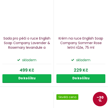
Sada pro péči o ruce English
Krém na ruce English Soap
Soap Company Lavender &
Company Sommer Rose
Rosemary
levandule a
letní růže, 75 ml
rozmarýn, 3 ks
skladem
skladem
499 Kč
229 Kč
Do košíku
Do košíku
Skvělá cena
–30
%