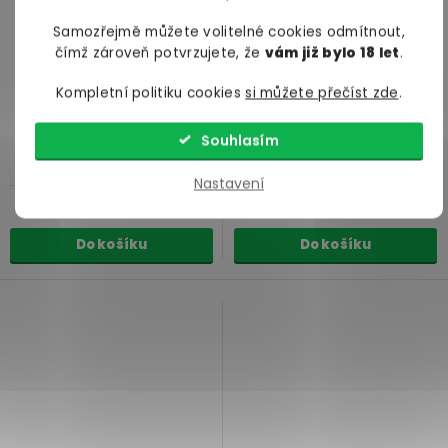
Samozřejmě můžete volitelné cookies odmítnout,
čímž zároveň potvrzujete, že
vám již bylo 18 let
.
Krém na ruce English Soap
Toaletní voda English Soap
Kompletní politiku cookies
si můžete přečíst zde
.
Company Jasmine Peach
Company Lavender &
jasmín a broskev, 75 ml
Rosemary
levandule a
rozmarýn, 100 ml
Souhlasím
skladem
skladem
Nastavení
229 Kč
819 Kč
Do košíku
Do košíku