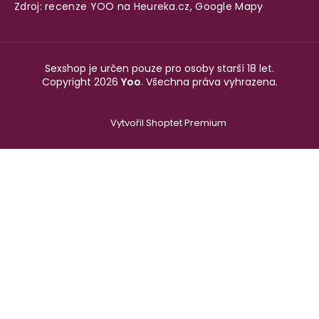
Zdroj: recenze YOO na
Heureka.cz
,
Google Mapy
Sexshop je určen pouze pro osoby starší 18 let.
Copyright 2026
Yoo
. Všechna práva vyhrazena.
Vytvořil Shoptet Premium