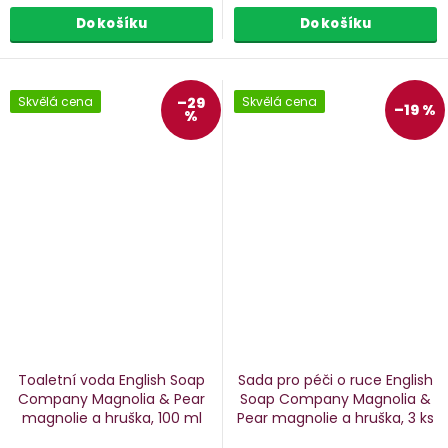
Do košíku
Do košíku
Skvělá cena
–29
Skvělá cena
–19 %
%
Toaletní voda English Soap
Sada pro péči o ruce English
Company Magnolia & Pear
Soap Company Magnolia &
magnolie a hruška, 100 ml
Pear
magnolie a hruška, 3 ks