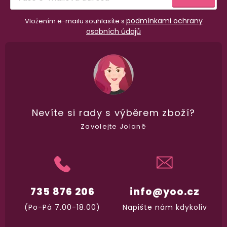
podmínkami ochrany
Vložením e-mailu souhlasíte s
osobních údajů
Nevíte si rady
s výběrem zboží?
Zavolejte Jolaně
98% spokojenost
dle
recenzí ověřených zakazníků
na Heuréce
100% diskrétní balení
735 876 206
info@yoo.cz
Nikdo nepozná, co jste si objednali. Mrkněte,
j
(Po-Pá 7.00-18.00)
Napište nám kdykoliv
vypadá balíček
.