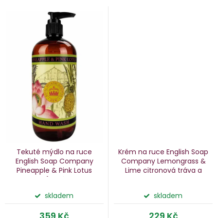
Tekuté mýdlo na ruce
Krém na ruce English Soap
English Soap Company
Company Lemongrass &
Pineapple & Pink Lotus
Lime
citronová tráva a
ananas a růžový lotos, 500
limetka, 75 ml
ml
skladem
skladem
359 Kč
229 Kč