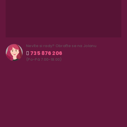
Nevíte si rady? Obraťte se na Jolanu
735 876 206
(Po-Pá 7.00-18.00)