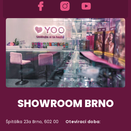
Dodání do 2. dne
Na rychlosti záleží! Vše důležité máme sklade
a okamžitě odesíláme.
Garance vrácení peněz
Máte
30 dní
na bezplatné vrácení zboží
SHOWROOM BRNO
Špitálka 23a Brno, 602 00
Otevírací doba: