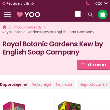
Přejít
Prodejna v Brně
CZK
na
obsah
Nákup
košík
Domů
Produktové řady
Royal Botanic Gardens Kew by English Soap Company
Royal Botanic Gardens Kew by
English Soap Company
Filtrovat
Ř
Doporučujeme
Nejlevnější
Nejdražší
Nejprodávanější
a
V
e
ý