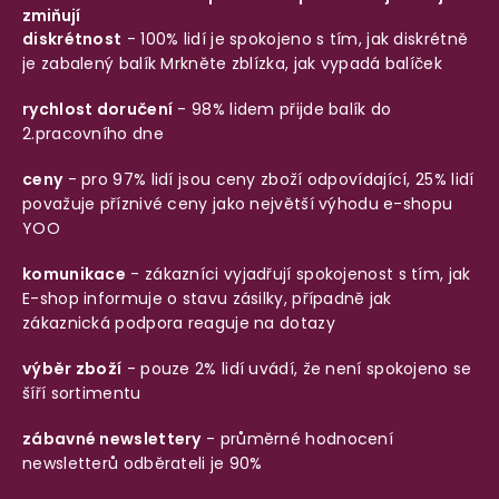
zmiňují
diskrétnost
- 100% lidí je spokojeno s tím, jak diskrétně
je zabalený balík
Mrkněte zblízka, jak vypadá balíček
rychlost doručení
- 98% lidem přijde balík do
2.pracovního dne
ceny
- pro 97% lidí jsou ceny zboží odpovídající, 25% lidí
považuje příznivé ceny jako největší výhodu e-shopu
YOO
komunikace
- zákazníci vyjadřují spokojenost s tím, jak
E-shop informuje o stavu zásilky, případně jak
zákaznická podpora reaguje na dotazy
výběr zboží
- pouze 2% lidí uvádí, že není spokojeno se
šíří sortimentu
zábavné newslettery
- průměrné hodnocení
newsletterů odběrateli je 90%