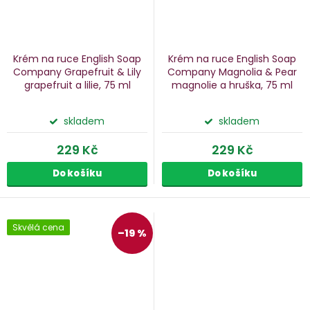
Krém na ruce English Soap
Krém na ruce English Soap
Company Grapefruit & Lily
Company Magnolia & Pear
grapefruit a lilie, 75 ml
magnolie a hruška, 75 ml
skladem
skladem
229 Kč
229 Kč
Do košíku
Do košíku
Skvělá cena
–19 %