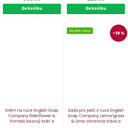
Do košíku
Do košíku
Skvělá cena
–19 %
Krém na ruce English Soap
Sada pro péči o ruce English
Company Elderflower &
Soap Company Lemongrass
Pomelo
bezový květ a
& Lime
citronová tráva a
pomelo, 75 ml
limetka, 3 ks