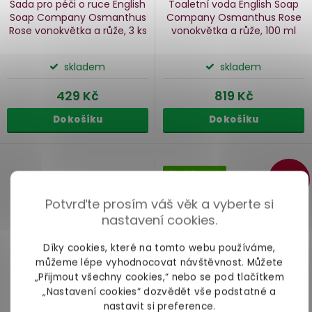
Sada pro péči o ruce English
Toaletní voda English Soap
Soap Company Osmanthus
Company Osmanthus Rose
Rose
vonokvětka a růže, 3 ks
vonokvětka a růže, 100 ml
skladem
skladem
429 Kč
819 Kč
Do košíku
Do košíku
Skvělá cena
–29
%
Potvrďte prosím váš věk a vyberte si
nastavení cookies.
Díky cookies, které na tomto webu používáme,
můžeme lépe vyhodnocovat návštěvnost. Můžete
„Přijmout všechny cookies,“ nebo se pod tlačítkem
„Nastavení cookies“ dozvědět vše podstatné a
nastavit si preference.