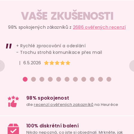
O
v
VAŠE ZKUŠENOSTI
l
á
98% spokojených zákazníků z
2686 ověřených recenzí
d
a
+ Rychlé zpracování a odeslání
c
- Trochu strohá komunikace přes mail
í
Hodnocení obchodu je 5 z 5 hvězdiček.
|
6.5.2026
p
r
v
k
y
v
ý
p
i