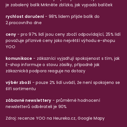
je zabalený balík
Mrkněte zblízka, jak vypadá balíček
rychlost doručení
- 98% lidem přijde balík do
2.pracovního dne
ceny
- pro 97% lidí jsou ceny zboží odpovídající, 25% lidí
považuje příznivé ceny jako největší výhodu e-shopu
YOO
komunikace
- zákazníci vyjadřují spokojenost s tím, jak
E-shop informuje o stavu zásilky, případně jak
zákaznická podpora reaguje na dotazy
výběr zboží
- pouze 2% lidí uvádí, že není spokojeno se
šíří sortimentu
zábavné newslettery
- průměrné hodnocení
newsletterů odběrateli je 90%
Zdroj: recenze YOO na
Heureka.cz
,
Google Mapy