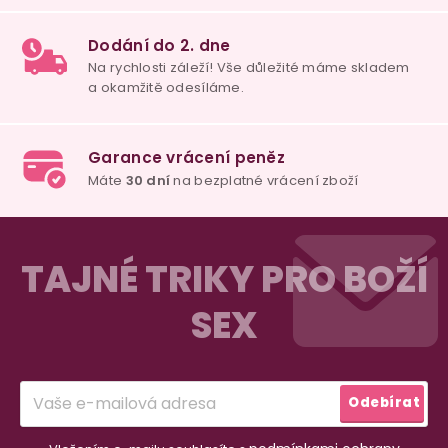
u
100% diskrétní balení
Nikdo nepozná, co jste si objednali. Mrkněte,
j
vypadá balíček
.
Dodání do 2. dne
Na rychlosti záleží! Vše důležité máme sklade
Z
a okamžitě odesíláme.
á
TAJNÉ TRIKY PRO BOŽÍ
p
SEX
a
Garance vrácení peněz
Máte
30 dní
na bezplatné vrácení zboží
t
í
Odebírat