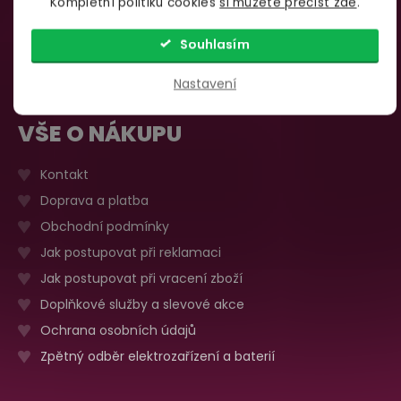
Kompletní politiku cookies
si můžete přečíst zde
.
735 876 206
Sobota, neděle
Zavřeno
Více o prodejně
Souhlasím
Nastavení
VŠE O NÁKUPU
Kontakt
Doprava a platba
Obchodní podmínky
Jak postupovat při reklamaci
Jak postupovat při vracení zboží
Doplňkové služby a slevové akce
Ochrana osobních údajů
Zpětný odběr elektrozařízení a baterií