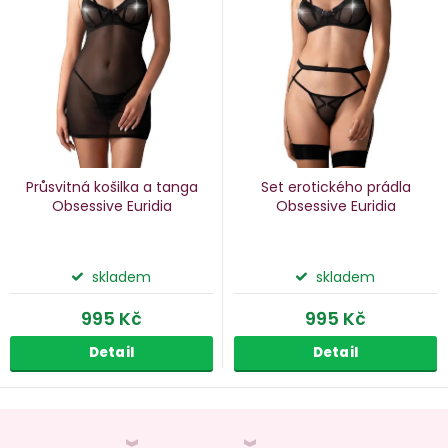
p
s
p
o
r
d
o
u
d
k
u
Průsvitná košilka a tanga
Set erotického prádla
k
Obsessive Euridia
Obsessive Euridia
ů
t
ů
skladem
skladem
995 Kč
995 Kč
Detail
Detail
O