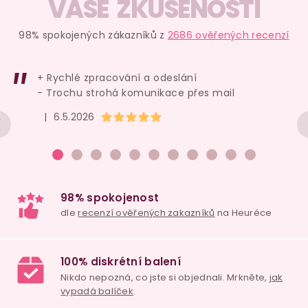
v
VAŠE ZKUŠENOSTI
l
á
98% spokojených zákazníků z
2686 ověřených recenzí
d
a
+ Rychlé zpracování a odeslání
c
- Trochu strohá komunikace přes mail
í
Hodnocení obchodu je 5 z 5 hvězdiček.
|
6.5.2026
p
r
v
k
y
v
ý
p
i
98% spokojenost
s
dle
recenzí ověřených zakazníků
na Heuréce