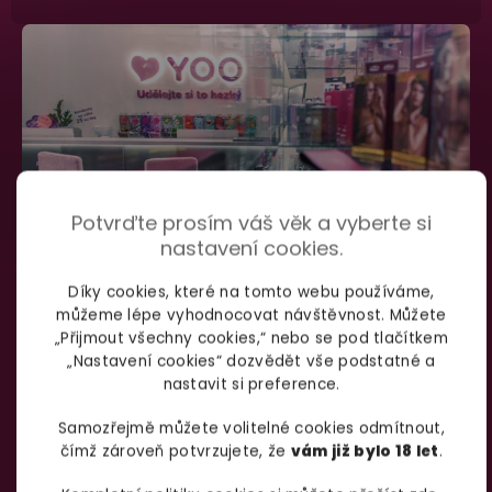
Potvrďte prosím váš věk a vyberte si
nastavení cookies.
Díky cookies, které na tomto webu používáme,
můžeme lépe vyhodnocovat návštěvnost. Můžete
SHOWROOM BRNO
„Přijmout všechny cookies,“ nebo se pod tlačítkem
„Nastavení cookies“ dozvědět vše podstatné a
nastavit si preference.
Špitálka 23a Brno, 602 00
Otevírací doba:
Samozřejmě můžete volitelné cookies odmítnout,
čímž zároveň potvrzujete, že
vám již bylo 18 let
.
Pondělí – pátek:
info@yoo.cz
7:00 – 18:00