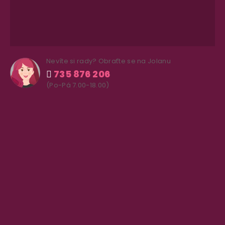
Nevíte si rady? Obraťte se na Jolanu
735 876 206
(Po-Pá 7.00-18.00)