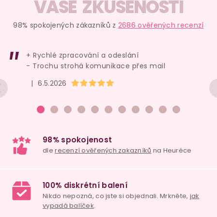
VAŠE ZKUŠENOSTI
98% spokojených zákazníků z
2686 ověřených recenzí
+ Rychlé zpracování a odeslání
- Trochu strohá komunikace přes mail
Hodnocení obchodu je 5 z 5 hvězdiček.
|
6.5.2026
98% spokojenost
dle
recenzí ověřených zakazníků
na Heuréce