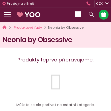
Přejít
Prodejna v Brně
CZK
na
obsah
Nákup
košík
Domů
Produktové řady
Neonia by Obsessive
Neonia by Obsessive
Produkty teprve připravujeme.
Můžete se ale podívat na ostatní kategorie.