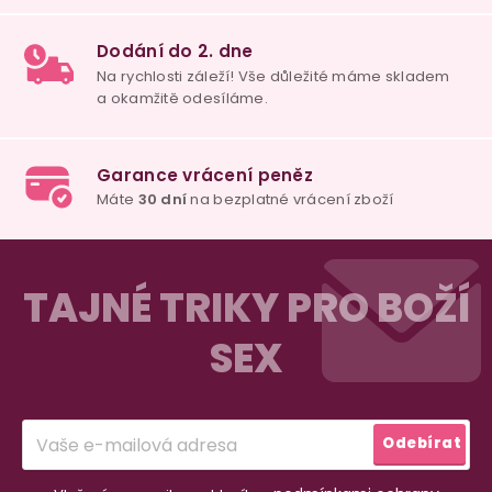
100% diskrétní balení
Nikdo nepozná, co jste si objednali. Mrkněte,
j
vypadá balíček
.
Dodání do 2. dne
Na rychlosti záleží! Vše důležité máme sklade
Z
a okamžitě odesíláme.
á
TAJNÉ TRIKY PRO BOŽÍ
p
SEX
a
Garance vrácení peněz
Máte
30 dní
na bezplatné vrácení zboží
t
í
Odebírat