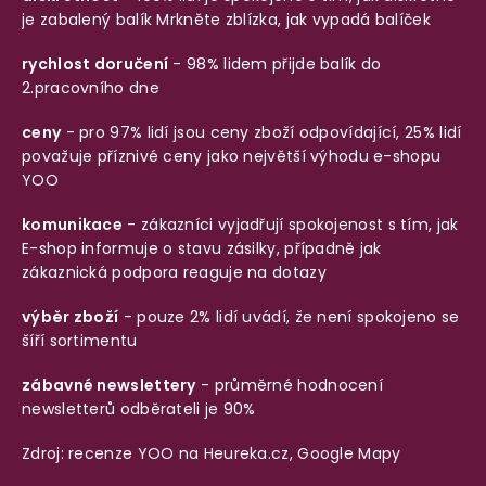
je zabalený balík
Mrkněte zblízka, jak vypadá balíček
rychlost doručení
- 98% lidem přijde balík do
2.pracovního dne
ceny
- pro 97% lidí jsou ceny zboží odpovídající, 25% lidí
považuje příznivé ceny jako největší výhodu e-shopu
YOO
komunikace
- zákazníci vyjadřují spokojenost s tím, jak
E-shop informuje o stavu zásilky, případně jak
zákaznická podpora reaguje na dotazy
výběr zboží
- pouze 2% lidí uvádí, že není spokojeno se
šíří sortimentu
zábavné newslettery
- průměrné hodnocení
newsletterů odběrateli je 90%
Zdroj: recenze YOO na
Heureka.cz
,
Google Mapy