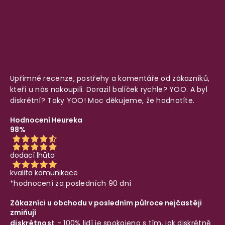
Upřímné recenze, postřehy a komentáře od zákazníků,
kteří u nás nakoupili. Dorazil balíček rychle? YOO. A byl
diskrétní? Taky YOO! Moc děkujeme, že hodnotíte.
Hodnocení Heureka
98%
dodací lhůta
kvalita komunikace
*hodnocení za posledních 90 dní
Zákazníci u obchodu v posledním půlroce nejčastěji
zmiňují
diskrétnost
- 100% lidí je spokojeno s tím, jak diskrétně