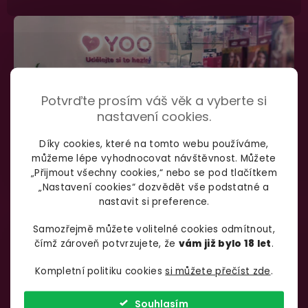
Potvrďte prosím váš věk a vyberte si
nastavení cookies.
Díky cookies, které na tomto webu používáme,
můžeme lépe vyhodnocovat návštěvnost. Můžete
„Přijmout všechny cookies,“ nebo se pod tlačítkem
„Nastavení cookies“ dozvědět vše podstatné a
nastavit si preference.
SHOWROOM BRNO
Samozřejmě můžete volitelné cookies odmítnout,
čímž zároveň potvrzujete, že
vám již bylo 18 let
.
Špitálka 23a Brno, 602 00
Otevírací doba:
Kompletní politiku cookies
si můžete přečíst zde
.
Pondělí – pátek:
info@yoo.cz
7:00 – 18:00
Souhlasím