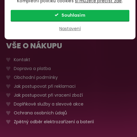
Kompletní politiku cookies
si můžete přečíst zde
.
735 876 206
Sobota, neděle
Zavřeno
Více o prodejně
Souhlasím
Nastavení
VŠE O NÁKUPU
Kontakt
Doprava a platba
Obchodní podmínky
Jak postupovat při reklamaci
Jak postupovat při vracení zboží
Doplňkové služby a slevové akce
Ochrana osobních údajů
Zpětný odběr elektrozařízení a baterií