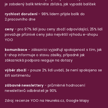
je zabalený balík
Mrkněte zblízka, jak vypadá balíček
rychlost doručení
- 98% lidem přijde balík do
2.pracovního dne
ceny
- pro 97% lidí jsou ceny zboží odpovídající, 25% lidí
považuje příznivé ceny jako největší výhodu e-shopu
YOO
komunikace
- zákazníci vyjadřují spokojenost s tím, jak
E-shop informuje o stavu zásilky, případně jak
zákaznická podpora reaguje na dotazy
výběr zboží
- pouze 2% lidí uvádí, že není spokojeno se
šíří sortimentu
zábavné newslettery
- průměrné hodnocení
newsletterů odběrateli je 90%
Zdroj: recenze YOO na
Heureka.cz
,
Google Mapy