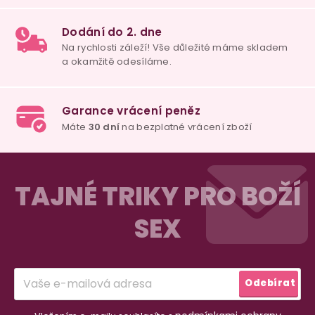
u
100% diskrétní balení
Nikdo nepozná, co jste si objednali. Mrkněte,
j
vypadá balíček
.
Dodání do 2. dne
Na rychlosti záleží! Vše důležité máme sklade
Z
a okamžitě odesíláme.
á
TAJNÉ TRIKY PRO BOŽÍ
p
SEX
a
Garance vrácení peněz
Máte
30 dní
na bezplatné vrácení zboží
t
í
Odebírat