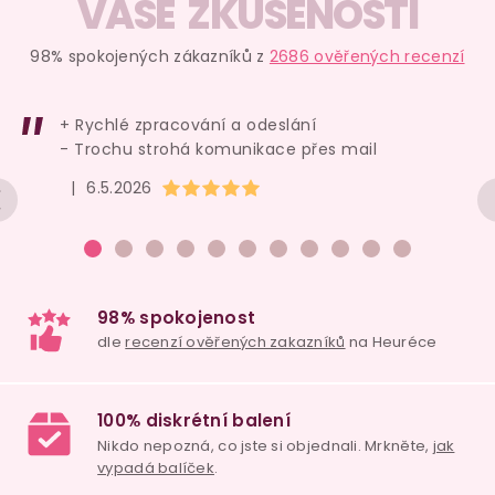
v
VAŠE ZKUŠENOSTI
l
á
98% spokojených zákazníků z
2686 ověřených recenzí
d
a
+ Rychlé zpracování a odeslání
c
- Trochu strohá komunikace přes mail
í
Hodnocení obchodu je 5 z 5 hvězdiček.
|
6.5.2026
p
r
v
k
y
v
ý
p
i
98% spokojenost
s
dle
recenzí ověřených zakazníků
na Heuréce