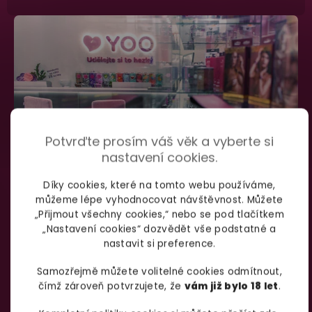
Potvrďte prosím váš věk a vyberte si
nastavení cookies.
Díky cookies, které na tomto webu používáme,
můžeme lépe vyhodnocovat návštěvnost. Můžete
SHOWROOM BRNO
„Přijmout všechny cookies,“ nebo se pod tlačítkem
„Nastavení cookies“ dozvědět vše podstatné a
nastavit si preference.
Špitálka 23a Brno, 602 00
Otevírací doba:
Samozřejmě můžete volitelné cookies odmítnout,
čímž zároveň potvrzujete, že
vám již bylo 18 let
.
Pondělí – pátek:
info@yoo.cz
7:00 – 18:00