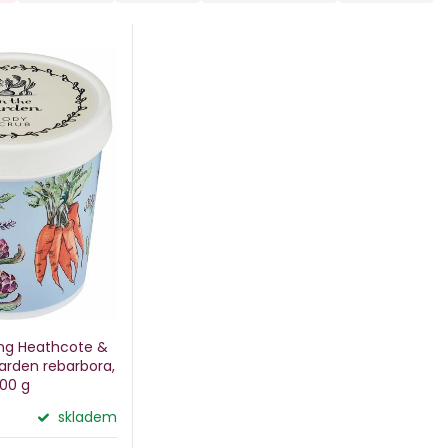
ing Heathcote &
Garden
rebarbora,
00 g
skladem