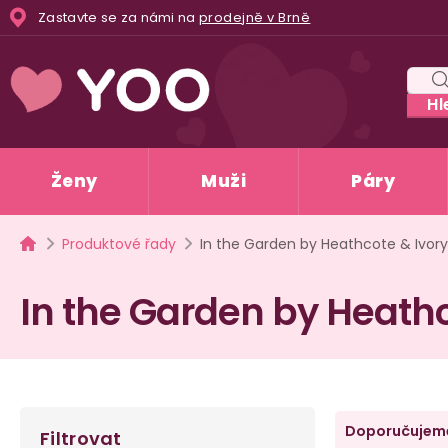
Přejít
Zastavte se za námi na
prodejně v Brně
na
obsah
Hl
Ženy
Muži
Páry
Domů
Produktové řady
In the Garden by Heathcote & Ivory
In the Garden by Heathc
P
Ř
Doporučujem
Filtrovat