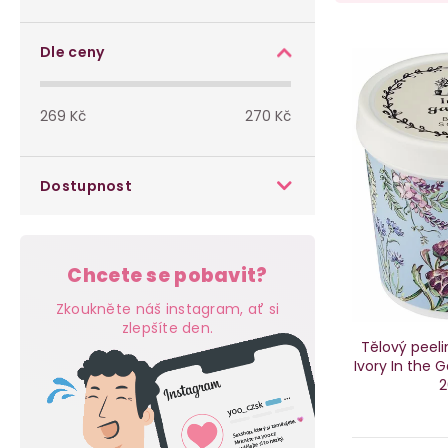
o
a
s
V
z
Dle ceny
t
ý
e
269
Kč
270
Kč
r
p
n
a
i
í
Dostupnost
n
s
p
n
p
r
Chcete se pobavit?
í
r
o
Zkoukněte náš instagram, ať si
p
zlepšíte den.
o
d
Tělový peel
Ivory In the 
a
d
u
2
n
u
k