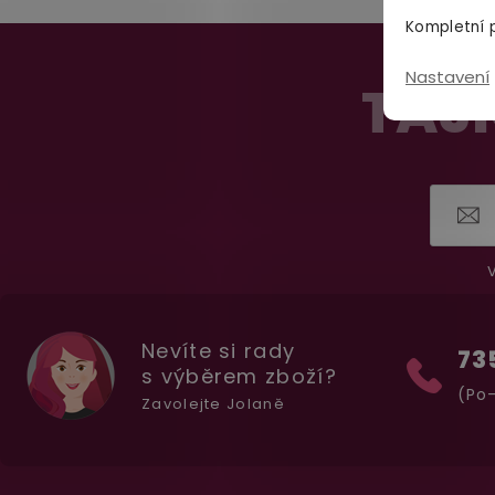
Kompletní p
Z
Nastavení
á
TAJN
p
a
t
í
V
Nevíte si rady
73
s výběrem zboží?
(Po-
Zavolejte Jolaně