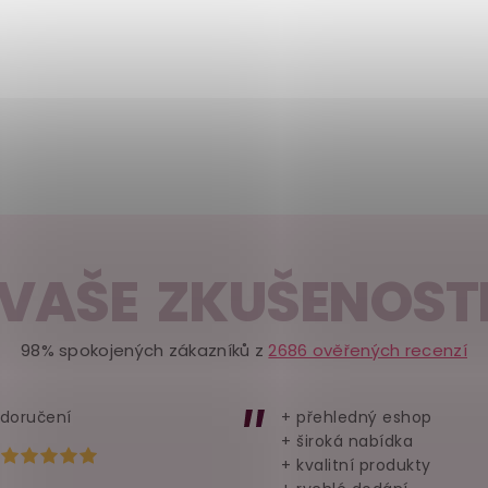
VAŠE ZKUŠENOST
98% spokojených zákazníků z
2686 ověřených recenzí
 doručení
+ přehledný eshop
+ široká nabídka
Hodnocení obchodu je 5 z 5 hvězdiček.
+ kvalitní produkty