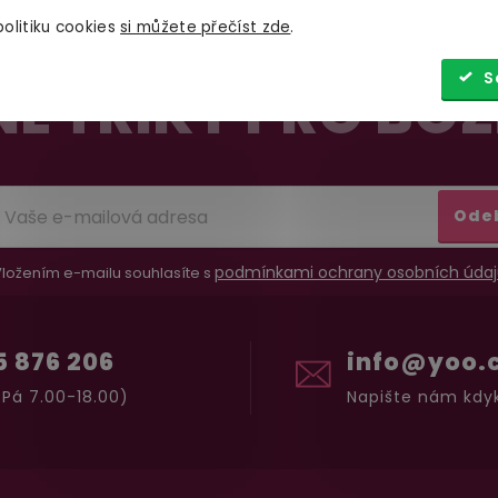
olitiku cookies
si můžete přečíst zde
.
S
É TRIKY PRO BOŽ
Ode
podmínkami ochrany osobních údaj
ložením e-mailu souhlasíte s
5 876 206
info@yoo.
Pá 7.00-18.00)
Napište nám kdyk