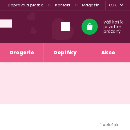
Doprava a platba
Kontakt
Magazín
CZK
váš košík
je zatím
Nákupní
prázdný
košík
Drogerie
Doplňky
Akce
1
položek