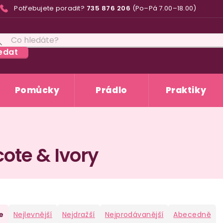
Potřebujete poradit?
735 876 206
(Po–Pá 7.00–18.00)
edat
Pomůcky
Prádlo
Praktiky
ote & Ivory
e
Nejlevnější
Nejdražší
Nejprodávanější
Abecedně