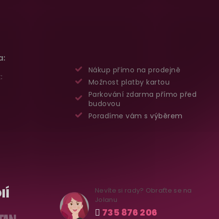
a:
Nákup přímo na prodejně
:
Možnost platby kartou
Parkování zdarma přímo před
budovou
Poradíme vám s výběrem
IÍ
Nevíte si rady? Obraťte se na
Jolanu
735 876 206