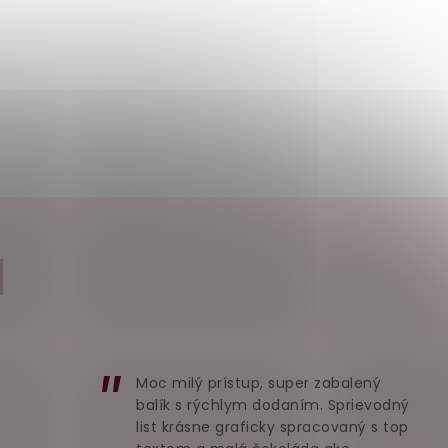
I
Moc milý prístup, super zabalený
balík s rýchlym dodaním. Sprievodný
list krásne graficky spracovaný s top