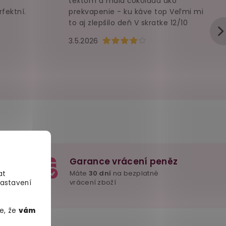
textom a malá čokoláda ako
rfektní.
prekvapenie - ku káve top Veľmi mi
to aj zlepšilo deň V skratke 12/10
u je 5 z 5 hvězdiček.
Hodnocení obchodu je 4 z 5 hvězd
3.5.2026
Garance vrácení peněz
e důležité
Máte
30 dní
na bezplatné
at
mžitě
vrácení zboží
Nastavení
e, že
vám