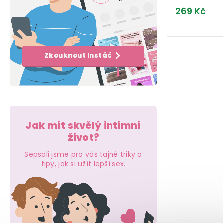
e
k
t
269 Kč
l
t
ů
ů
O
Zkouknout Instáč
v
l
á
d
Jak mít skvělý intimní
a
život?
c
Sepsali jsme pro vás tajné triky a
tipy, jak si užít lepší sex.
í
p
r
v