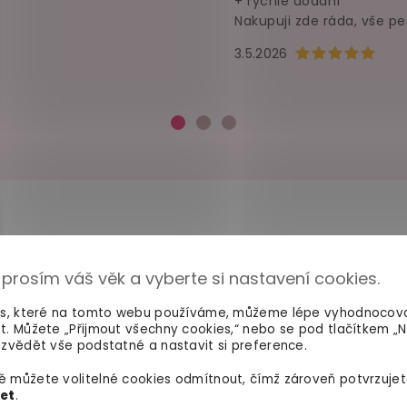
+ rychlé dodání
Nakupuji zde ráda, vše pe
Hodnocení obchod
3.5.2026
 prosím váš věk a vyberte si nastavení cookies.
100% diskrétní balení
Dodání do 2. dne
Nikdo nepozná, co jste si
Na rychlosti záleží! Vš
es, které na tomto webu používáme, můžeme lépe vyhodnocov
objednali. Mrkněte,
jak vypadá
máme skladem a oka
t. Můžete „Přijmout všechny cookies,“ nebo se pod tlačítkem „
balíček
.
odesíláme.
zvědět vše podstatné a nastavit si preference.
 můžete volitelné cookies odmítnout, čímž zároveň potvrzujet
let
.