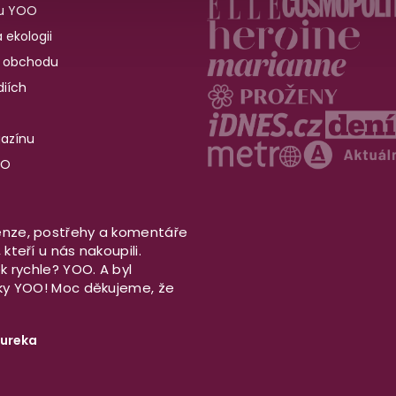
u YOO
 ekologii
 obchodu
iích
gazínu
OO
nze, postřehy a komentáře
kteří u nás nakoupili.
ek rychle? YOO. A byl
aky YOO! Moc děkujeme, že
ureka