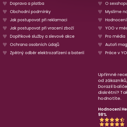
Doprava a platba
O sexshop
Obchodní podmínky
Myslíme na
Jak postupovat při reklamaci
Hodnocení
Jak postupovat při vracení zboží
YOO v méd
Doplňkové služby a slevové akce
Pro média
Ochrana osobních údajů
Autoři ma
Zpětný odběr elektrozařízení a baterií
Práce v Y
Upřímné rece
od zákazníků, 
Dorazil balíč
diskrétní? T
hodnotíte.
Hodnocení He
98%