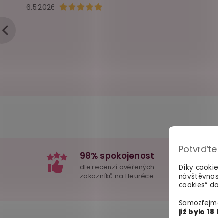
Hodnocení obchodu je 5 z 5 hvězdiček.
6.5.2026
Potvrďte
98% spokojenost
dle
recenzí ověřených
Díky cooki
zakazníků
na Heuréce
návštěvnos
cookies“ do
Samozřejmě
již bylo 18 