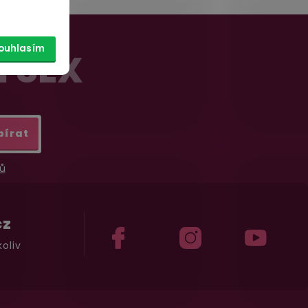
ouhlasím
Í SEX
bírat
ů
cz
oliv