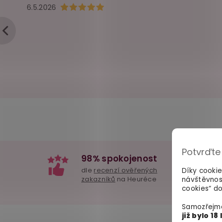
Hodnocení obchodu je 5 z 5 hvězdiček.
6.5.2026
Potvrďte
98% spokojenost
dle
recenzí ověřených
Díky cooki
zakazníků
na Heuréce
návštěvnos
cookies“ do
Samozřejmě
již bylo 18 