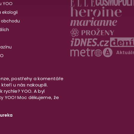
u YOO
 ekologii
 obchodu
iích
gazínu
OO
nze, postřehy a komentáře
kteří u nás nakoupili.
ek rychle? YOO. A byl
aky YOO! Moc děkujeme, že
ureka