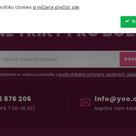
olitiku cookies
si můžete přečíst zde
.
S
É TRIKY PRO BOŽ
Ode
podmínkami ochrany osobních údaj
ložením e-mailu souhlasíte s
5 876 206
info@yoo.
Pá 7.00-18.00)
Napište nám kdyk