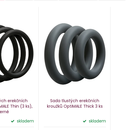
ých erekčních
Sada tlustých erekčních
iMALE Thin
(3 ks),
kroužků OptiMALE Thick
3 ks
erné
skladem
skladem