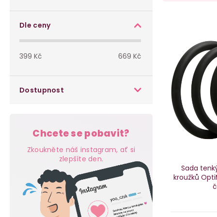
o
a
s
V
z
Dle ceny
t
ý
e
399
Kč
669
Kč
r
p
n
a
i
í
Dostupnost
n
s
p
n
p
r
Chcete se pobavit?
í
r
o
Zkoukněte náš instagram, ať si
p
zlepšíte den.
o
d
Sada tenk
kroužků Opt
a
d
u
č
n
u
k