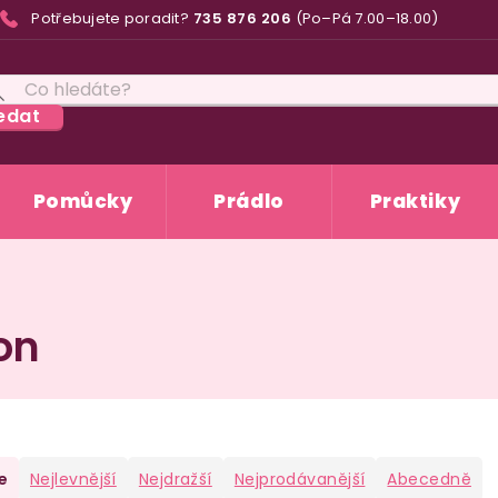
Potřebujete poradit?
735 876 206
(Po–Pá 7.00–18.00)
edat
Pomůcky
Prádlo
Praktiky
on
e
Nejlevnější
Nejdražší
Nejprodávanější
Abecedně