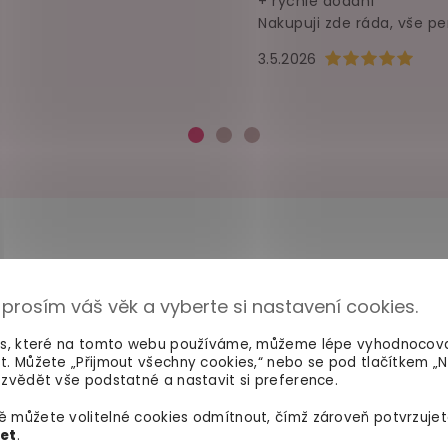
+ rychlé dodání
Nakupuji zde ráda, vše pe
Hodnocení obchod
3.5.2026
 prosím váš věk a vyberte si nastavení cookies.
100% diskrétní balení
Dodání do 2. dne
Nikdo nepozná, co jste si
Na rychlosti záleží! Vš
es, které na tomto webu používáme, můžeme lépe vyhodnocov
objednali. Mrkněte,
jak vypadá
máme skladem a oka
t. Můžete „Přijmout všechny cookies,“ nebo se pod tlačítkem „
balíček
.
odesíláme.
zvědět vše podstatné a nastavit si preference.
 můžete volitelné cookies odmítnout, čímž zároveň potvrzujet
let
.