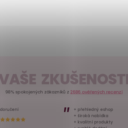
VAŠE ZKUŠENOST
98% spokojených zákazníků z
2686 ověřených recenzí
 doručení
+ přehledný eshop
+ široká nabídka
Hodnocení obchodu je 5 z 5 hvězdiček.
+ kvalitní produkty