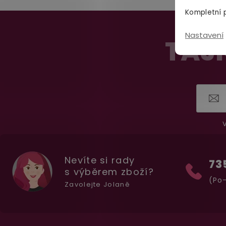
Kompletní p
Z
Nastavení
á
TAJN
p
a
t
í
V
Nevíte si rady
73
s výběrem zboží?
(Po-
Zavolejte Jolaně