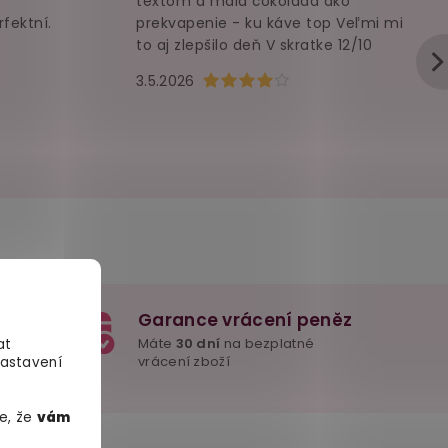
textom a malá čokoláda ako
rfektní.
prekvapenie - ku káve top Veľmi mi
to aj zlepšilo deň V skratke 12/10
u je 5 z 5 hvězdiček.
Hodnocení obchodu je 4 z 5 hvězd
3.5.2026
Garance vrácení peněz
e důležité
Máte
30 dní
na bezplatné
at
mžitě
vrácení zboží
Nastavení
e, že
vám