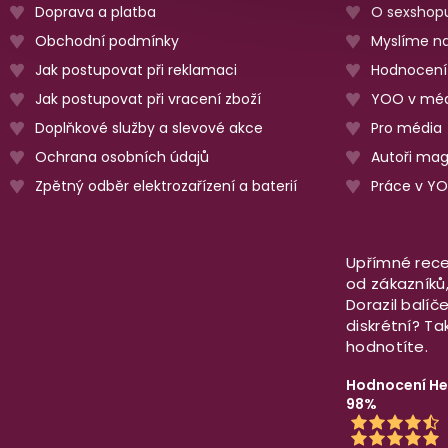
Doprava a platba
O sexshop
Obchodní podmínky
Myslíme na
Jak postupovat při reklamaci
Hodnocení
Jak postupovat při vracení zboží
YOO v méd
Doplňkové služby a slevové akce
Pro média
Ochrana osobních údajů
Autoři ma
Zpětný odběr elektrozařízení a baterií
Práce v Y
Upřímné rece
od zákazníků, 
Dorazil balíč
diskrétní? T
hodnotíte.
Hodnocení He
98%