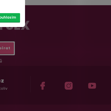
ouhlasím
Í SEX
bírat
ů
cz
oliv