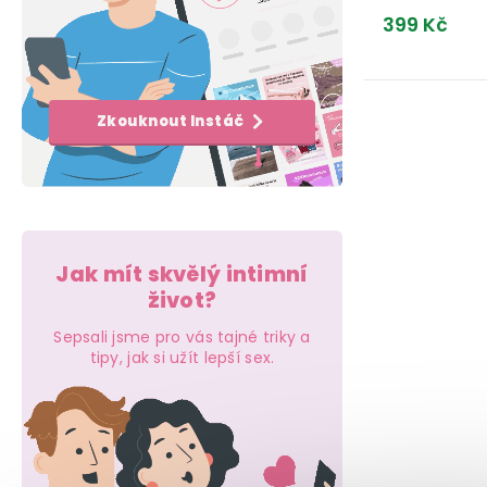
e
k
t
399 Kč
l
t
ů
ů
O
Zkouknout Instáč
v
l
á
d
Jak mít skvělý intimní
a
život?
c
Sepsali jsme pro vás tajné triky a
tipy, jak si užít lepší sex.
í
p
r
v