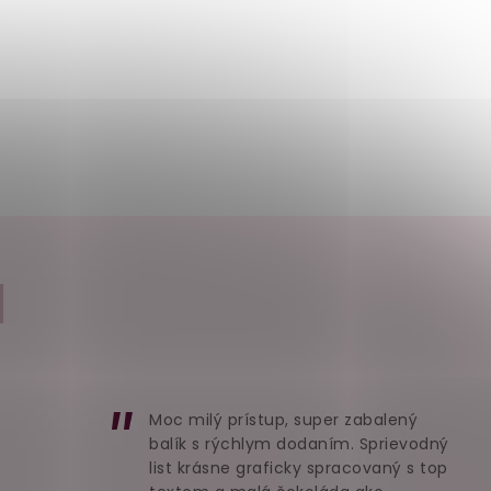
I
Moc milý prístup, super zabalený
balík s rýchlym dodaním. Sprievodný
list krásne graficky spracovaný s top