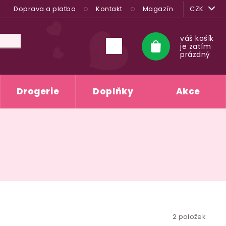
Doprava a platba
Kontakt
Magazín
CZK
váš košík
je zatím
Nákupní
prázdný
košík
Drogerie
Doplňky
Akce
2
položek