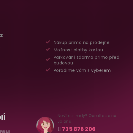
a:
Nákup přímo na prodejně
:
Možnost platby kartou
Parkování zdarma přímo před
budovou
Poradíme vám s výběrem
IÍ
Nevíte si rady? Obraťte se na
Jolanu
735 876 206