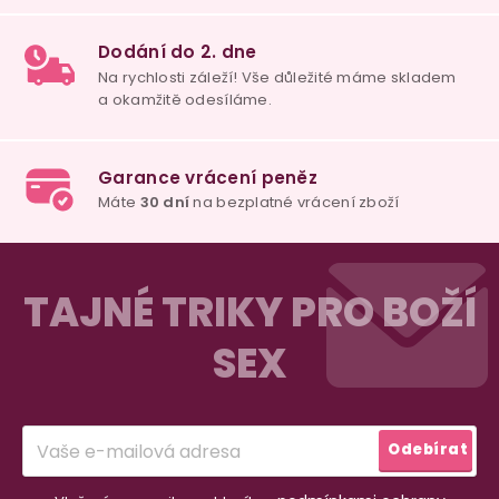
100% diskrétní balení
Nikdo nepozná, co jste si objednali. Mrkněte,
j
vypadá balíček
.
Dodání do 2. dne
Na rychlosti záleží! Vše důležité máme sklade
Z
a okamžitě odesíláme.
á
TAJNÉ TRIKY PRO BOŽÍ
p
SEX
a
Garance vrácení peněz
Máte
30 dní
na bezplatné vrácení zboží
t
í
Odebírat