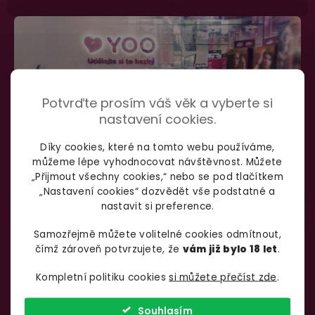
Potvrďte prosím váš věk a vyberte si
nastavení cookies.
Díky cookies, které na tomto webu používáme,
můžeme lépe vyhodnocovat návštěvnost. Můžete
„Přijmout všechny cookies,“ nebo se pod tlačítkem
„Nastavení cookies“ dozvědět vše podstatné a
nastavit si preference.
SHOWROOM BRNO
Samozřejmě můžete volitelné cookies odmítnout,
čímž zároveň potvrzujete, že
vám již bylo 18 let
.
Špitálka 23a Brno, 602 00
Otevírací doba:
Kompletní politiku cookies
si můžete přečíst zde
.
Pondělí – pátek:
info@yoo.cz
7:00 – 18:00
Souhlasím