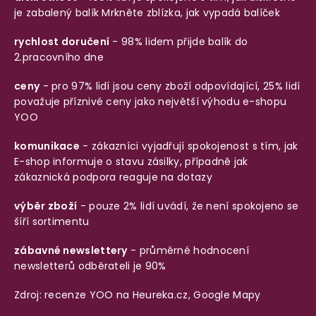
je zabalený balík
Mrkněte zblízka, jak vypadá balíček
rychlost doručení
- 98% lidem přijde balík do
2.pracovního dne
ceny
- pro 97% lidí jsou ceny zboží odpovídající, 25% lidí
považuje příznivé ceny jako největší výhodu e-shopu
YOO
komunikace
- zákazníci vyjadřují spokojenost s tím, jak
E-shop informuje o stavu zásilky, případně jak
zákaznická podpora reaguje na dotazy
výběr zboží
- pouze 2% lidí uvádí, že není spokojeno se
šíří sortimentu
zábavné newslettery
- průměrné hodnocení
newsletterů odběrateli je 90%
Zdroj: recenze YOO na
Heureka.cz
,
Google Mapy