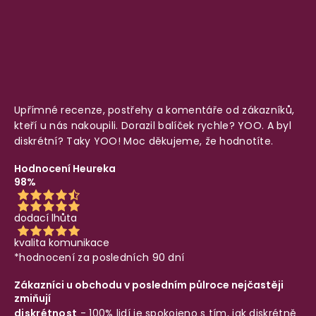
Upřímné recenze, postřehy a komentáře od zákazníků,
kteří u nás nakoupili. Dorazil balíček rychle? YOO. A byl
diskrétní? Taky YOO! Moc děkujeme, že hodnotíte.
Hodnocení Heureka
98%
dodací lhůta
kvalita komunikace
*hodnocení za posledních 90 dní
Zákazníci u obchodu v posledním půlroce nejčastěji
zmiňují
diskrétnost
- 100% lidí je spokojeno s tím, jak diskrétně