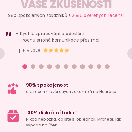
VAŠE ZKUŠENOSTI
98% spokojených zákazníků z
2686 ověřených recenzí
+ Rychlé zpracování a odeslání
- Trochu strohá komunikace přes mail
Hodnocení obchodu je 5 z 5 hvězdiček.
|
6.5.2026
98% spokojenost
dle
recenzí ověřených zakazníků
na Heuréce