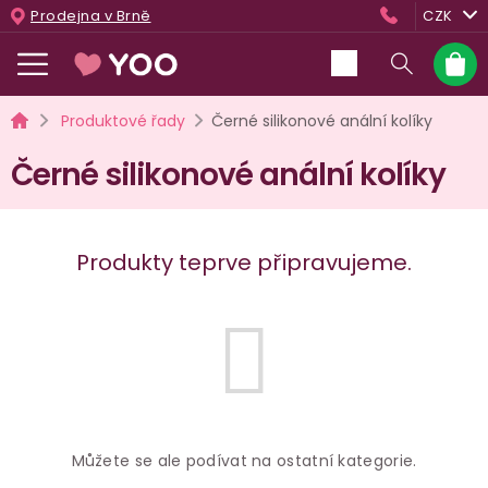
Přejít
Prodejna v Brně
CZK
na
obsah
Nákup
košík
Domů
Produktové řady
Černé silikonové anální kolíky
Černé silikonové anální kolíky
Produkty teprve připravujeme.
Můžete se ale podívat na ostatní kategorie.