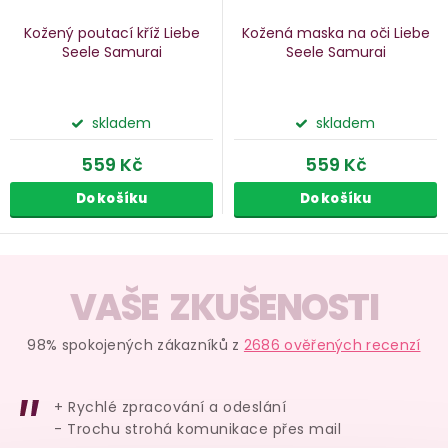
Kožený poutací kříž Liebe
Kožená maska na oči Liebe
Seele Samurai
Seele Samurai
skladem
skladem
559 Kč
559 Kč
Do košíku
Do košíku
O
v
VAŠE ZKUŠENOSTI
l
á
98% spokojených zákazníků z
2686 ověřených recenzí
d
a
+ Rychlé zpracování a odeslání
c
- Trochu strohá komunikace přes mail