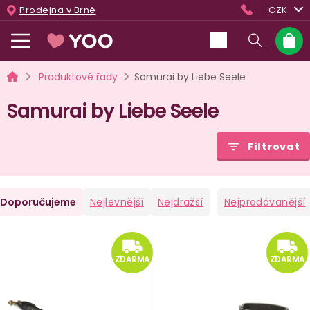
Přejít
Prodejna v Brně
CZK
na
obsah
Nákup
košík
Domů
Produktové řady
Samurai by Liebe Seele
Samurai by Liebe Seele
Filtrovat
Ř
Doporučujeme
Nejlevnější
Nejdražší
Nejprodávanější
a
V
ZDARMA
e
ý
ZDARMA
ZDARMA
n
p
i