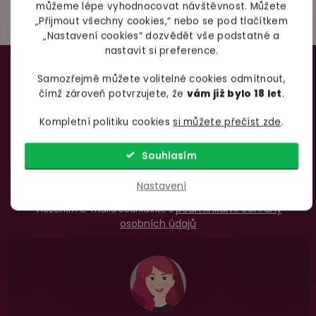
můžeme lépe vyhodnocovat návštěvnost. Můžete
„Přijmout všechny cookies,“ nebo se pod tlačítkem
98% spokojenost
„Nastavení cookies“ dozvědět vše podstatné a
nastavit si preference.
Z
dle
recenzí ověřených zakazníků
na Heuréce
á
TAJNÉ TRIKY PRO BOŽÍ
Samozřejmě můžete volitelné cookies odmítnout,
čímž zároveň potvrzujete, že
vám již bylo 18 let
.
p
100% diskrétní balení
SEX
a
Kompletní politiku cookies
si můžete přečíst zde
.
Nikdo nepozná, co jste si objednali. Mrkněte,
j
t
vypadá balíček
.
Souhlasím
í
Odebírat
Nastavení
Dodání do 2. dne
podmínkami ochrany
Vložením e-mailu souhlasíte s
Na rychlosti záleží! Vše důležité máme sklade
osobních údajů
a okamžitě odesíláme.
Garance vrácení peněz
Máte
30 dní
na bezplatné vrácení zboží