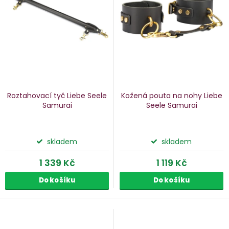
p
s
p
o
r
d
o
u
d
k
u
Roztahovací tyč Liebe Seele
Kožená pouta na nohy Liebe
k
Samurai
Seele Samurai
ů
t
ů
skladem
skladem
1 339 Kč
1 119 Kč
Do košíku
Do košíku