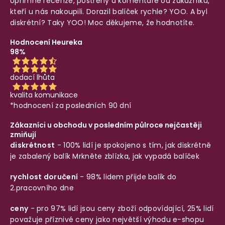
Upřímné recenze, postřehy a komentáře od zákazníků,
kteří u nás nakoupili. Dorazil balíček rychle? YOO. A byl
diskrétní? Taky YOO! Moc děkujeme, že hodnotíte.
Hodnocení Heureka
98%
dodací lhůta
kvalita komunikace
*hodnocení za posledních 90 dní
Zákazníci u obchodu v posledním půlroce nejčastěji
zmiňují
diskrétnost
- 100% lidí je spokojeno s tím, jak diskrétně
je zabalený balík
Mrkněte zblízka, jak vypadá balíček
rychlost doručení
- 98% lidem přijde balík do
2.pracovního dne
ceny
- pro 97% lidí jsou ceny zboží odpovídající, 25% lidí
považuje příznivé ceny jako největší výhodu e-shopu