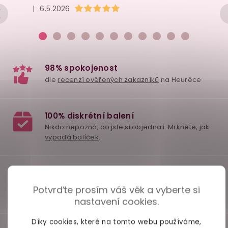
í
Hodnocení obchodu je 5 z 5 hvězdiček.
|
6.5.2026
p
r
v
k
y
v
ý
p
i
s
u
Potvrďte prosím váš věk a vyberte si
nastavení cookies.
Díky cookies, které na tomto webu používáme,