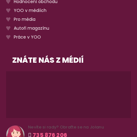
Hodnocení obchodu
YOO v médiích
Pro média
Autoři magazínu
Práce v YOO
ZNÁTE NÁS Z MÉDIÍ
Nevíte si rady? Obraťte se na Jolanu
735 876 206