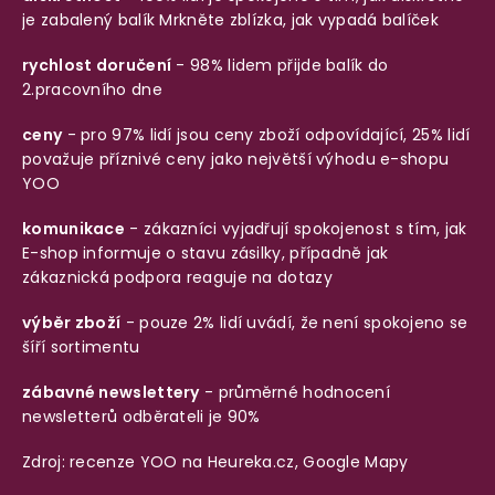
je zabalený balík
Mrkněte zblízka, jak vypadá balíček
rychlost doručení
- 98% lidem přijde balík do
2.pracovního dne
ceny
- pro 97% lidí jsou ceny zboží odpovídající, 25% lidí
považuje příznivé ceny jako největší výhodu e-shopu
YOO
komunikace
- zákazníci vyjadřují spokojenost s tím, jak
E-shop informuje o stavu zásilky, případně jak
zákaznická podpora reaguje na dotazy
výběr zboží
- pouze 2% lidí uvádí, že není spokojeno se
šíří sortimentu
zábavné newslettery
- průměrné hodnocení
newsletterů odběrateli je 90%
Zdroj: recenze YOO na
Heureka.cz
,
Google Mapy