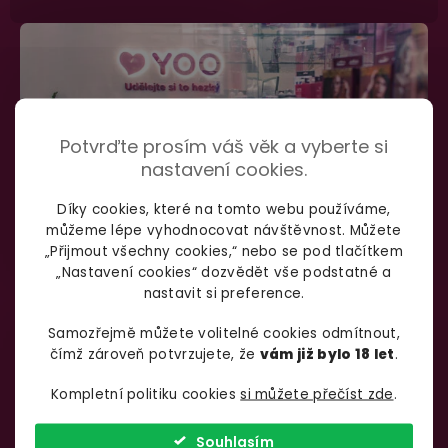
Potvrďte prosím váš věk a vyberte si
nastavení cookies.
Díky cookies, které na tomto webu používáme,
můžeme lépe vyhodnocovat návštěvnost. Můžete
„Přijmout všechny cookies,“ nebo se pod tlačítkem
„Nastavení cookies“ dozvědět vše podstatné a
nastavit si preference.
SHOWROOM BRNO
Samozřejmě můžete volitelné cookies odmítnout,
čímž zároveň potvrzujete, že
vám již bylo 18 let
.
Špitálka 23a Brno, 602 00
Otevírací doba:
Kompletní politiku cookies
si můžete přečíst zde
.
Pondělí – pátek:
info@yoo.cz
7:00 – 18:00
Souhlasím