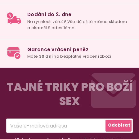
100% diskrétní balení
Nikdo nepozná, co jste si objednali. Mrkněte,
j
vypadá balíček
.
Dodání do 2. dne
Na rychlosti záleží! Vše důležité máme sklade
Z
a okamžitě odesíláme.
á
TAJNÉ TRIKY PRO BOŽÍ
p
SEX
a
Garance vrácení peněz
Máte
30 dní
na bezplatné vrácení zboží
t
í
Odebírat