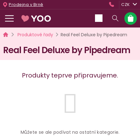
Přejít
Prodejna v Brně
CZK
na
obsah
Nákup
košík
Domů
Produktové řady
Real Feel Deluxe by Pipedream
Real Feel Deluxe by Pipedream
Produkty teprve připravujeme.
Můžete se ale podívat na ostatní kategorie.