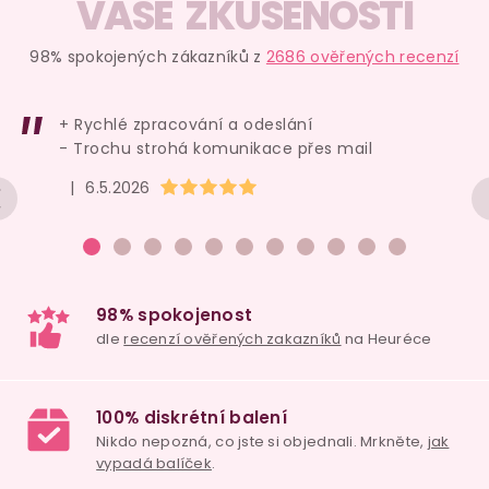
VAŠE ZKUŠENOSTI
98% spokojených zákazníků z
2686 ověřených recenzí
+ Rychlé zpracování a odeslání
- Trochu strohá komunikace přes mail
Hodnocení obchodu je 5 z 5 hvězdiček.
|
6.5.2026
98% spokojenost
dle
recenzí ověřených zakazníků
na Heuréce