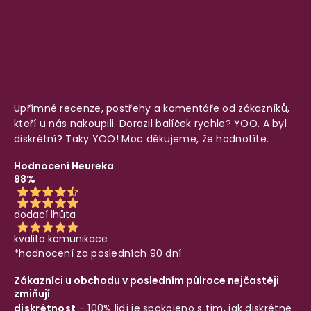
Upřímné recenze, postřehy a komentáře od zákazníků,
kteří u nás nakoupili. Dorazil balíček rychle? YOO. A byl
diskrétní? Taky YOO! Moc děkujeme, že hodnotíte.
Hodnocení Heureka
98%
dodací lhůta
kvalita komunikace
*hodnocení za posledních 90 dní
Zákazníci u obchodu v posledním půlroce nejčastěji
zmiňují
diskrétnost
- 100% lidí je spokojeno s tím, jak diskrétně