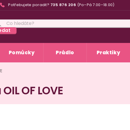
Potřebujete poradit?
735 876 206
(Po–Pá 7.00–18.00)
edat
Pomůcky
Prádlo
Praktiky
VE
 OIL OF LOVE