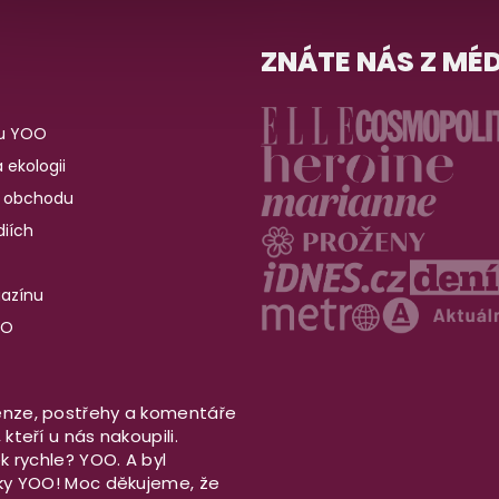
ZNÁTE NÁS Z MÉD
u YOO
 ekologii
 obchodu
iích
gazínu
OO
nze, postřehy a komentáře
kteří u nás nakoupili.
ek rychle? YOO. A byl
aky YOO! Moc děkujeme, že