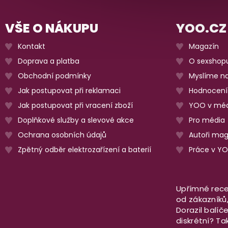
VŠE O NÁKUPU
YOO.CZ
Kontakt
Magazín
Doprava a platba
O sexshop
Obchodní podmínky
Myslíme na
Jak postupovat při reklamaci
Hodnocení
Jak postupovat při vracení zboží
YOO v méd
Doplňkové služby a slevové akce
Pro média
Ochrana osobních údajů
Autoři ma
Zpětný odběr elektrozařízení a baterií
Práce v Y
Upřímné rece
od zákazníků, 
Dorazil balíč
diskrétní? T