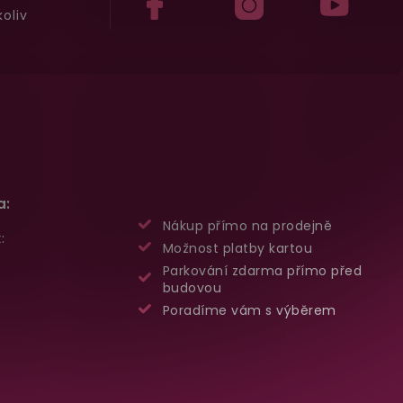
oliv
a:
Nákup přímo na prodejně
:
Možnost platby kartou
Parkování zdarma přímo před
budovou
Poradíme vám s výběrem