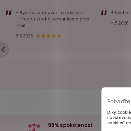
+ Rychlé zpracování a odeslání
+ Rychle
- Trochu strohá komunikace přes
4.5.2026
mail
Hodnocení obchodu je 5 z 5 hvězdiček.
6.5.2026
Potvrďte
Díky cooki
návštěvnos
cookies“ do
98% spokojenost