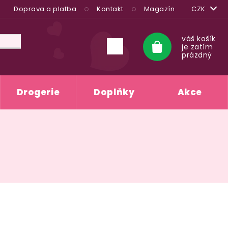
Doprava a platba
Kontakt
Magazín
CZK
váš košík
je zatím
Nákupní
prázdný
košík
Drogerie
Doplňky
Akce