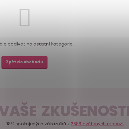
ale podívat na ostatní kategorie.
Zpět do obchodu
VAŠE ZKUŠENOST
98% spokojených zákazníků z
2686 ověřených recenzí