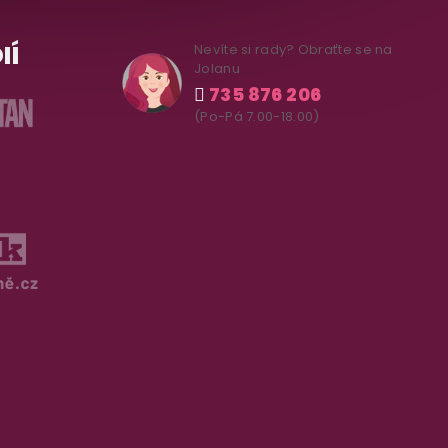
IÍ
Nevíte si rady? Obraťte se na
Jolanu
735 876 206
(Po-Pá 7.00-18.00)