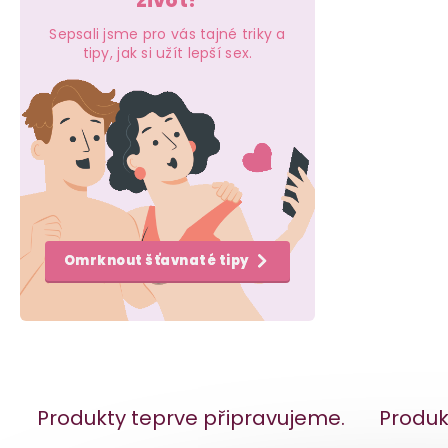
život?
e
Sepsali jsme pro vás tajné triky a
l
tipy, jak si užít lepší sex.
Omrknout šťavnaté tipy
Produkty teprve připravujeme.
Produk