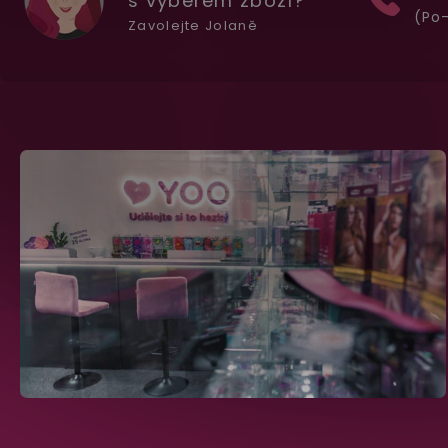
s výběrem zboží?
(Po-
Zavolejte Jolaně