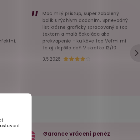
Moc milý prístup, super zabalený
balík s rýchlym dodaním. Sprievodný
list krásne graficky spracovaný s top
textom a malá čokoláda ako
rfektní.
prekvapenie - ku káve top Veľmi mi
to aj zlepšilo deň V skratke 12/10
u je 5 z 5 hvězdiček.
Hodnocení obchodu je 4 z 5 hvězd
3.5.2026
at
Nastavení
Garance vrácení peněz