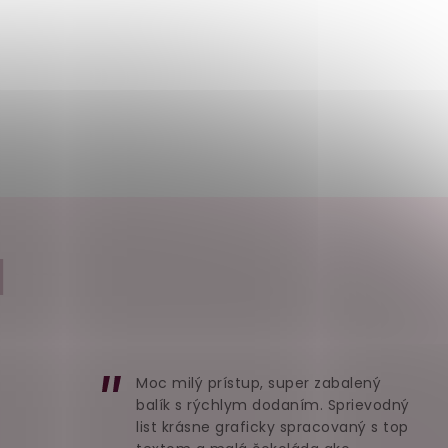
I
Moc milý prístup, super zabalený
balík s rýchlym dodaním. Sprievodný
list krásne graficky spracovaný s top