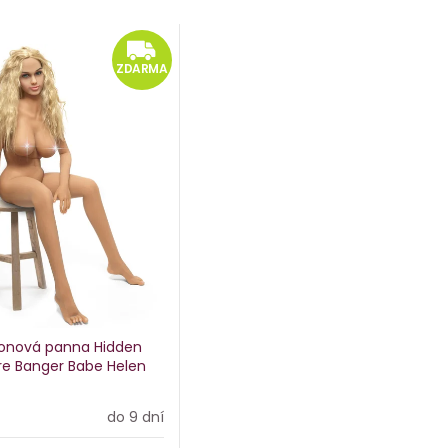
ARMA
ZDARMA
ZDARMA
ikonová panna Hidden
re Banger Babe Helen
do 9 dní