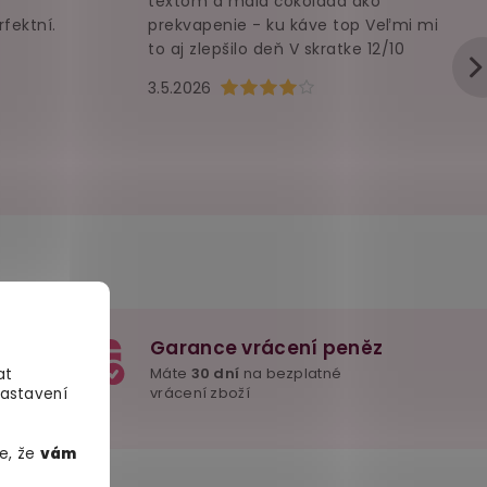
textom a malá čokoláda ako
rfektní.
prekvapenie - ku káve top Veľmi mi
to aj zlepšilo deň V skratke 12/10
u je 5 z 5 hvězdiček.
Hodnocení obchodu je 4 z 5 hvězd
3.5.2026
Garance vrácení peněz
e důležité
Máte
30 dní
na bezplatné
at
mžitě
vrácení zboží
Nastavení
e, že
vám