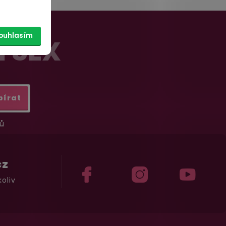
ouhlasím
Í SEX
bírat
ů
cz
oliv