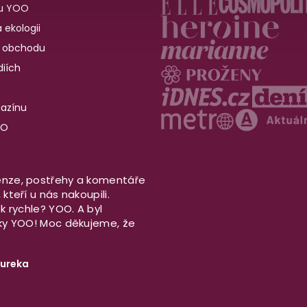
u YOO
 ekologii
 obchodu
iích
gazínu
OO
nze, postřehy a komentáře
kteří u nás nakoupili.
ek rychle? YOO. A byl
aky YOO! Moc děkujeme, že
ureka