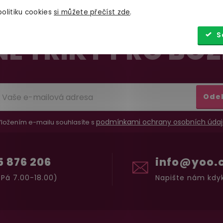
olitiku cookies
si můžete přečíst zde
.
S
É TRIKY PRO BOŽ
Ode
podmínkami ochrany osobních údaj
ložením e-mailu souhlasíte s
5 876 206
info@yoo.
Pá 7.00-18.00)
Napište nám kdyk