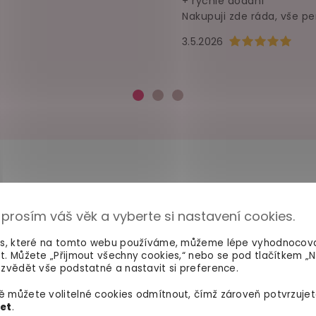
+ rychlé dodání
Nakupuji zde ráda, vše pe
Hodnocení obchod
3.5.2026
 prosím váš věk a vyberte si nastavení cookies.
100% diskrétní balení
Dodání do 2. dne
Nikdo nepozná, co jste si
Na rychlosti záleží! Vš
es, které na tomto webu používáme, můžeme lépe vyhodnocov
objednali. Mrkněte,
jak vypadá
máme skladem a oka
t. Můžete „Přijmout všechny cookies,“ nebo se pod tlačítkem „
balíček
.
odesíláme.
zvědět vše podstatné a nastavit si preference.
 můžete volitelné cookies odmítnout, čímž zároveň potvrzujet
let
.