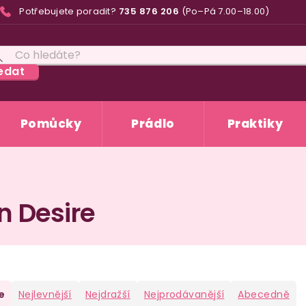
Potřebujete poradit?
735 876 206
(Po–Pá 7.00–18.00)
edat
Pomůcky
Prádlo
Praktiky
n Desire
e
Nejlevnější
Nejdražší
Nejprodávanější
Abecedně