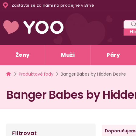
Přejít
Zastavte se za námi na
prodejně v Brně
na
obsah
Hl
Ženy
Muži
Páry
Domů
Produktové řady
Banger Babes by Hidden Desire
Banger Babes by Hidde
P
Ř
Doporučujem
Filtrovat