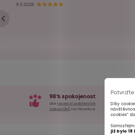
Hodnocení obchodu je 5 z 5 hvězdiček.
6.5.2026
Potvrďte
98% spokojenost
dle
recenzí ověřených
Díky cooki
zakazníků
na Heuréce
návštěvnos
cookies“ do
Samozřejmě
již bylo 18 