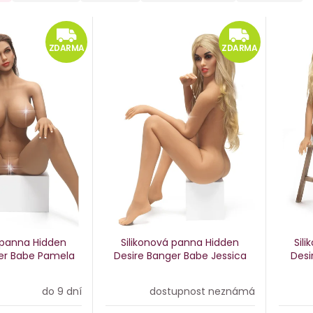
ZDARMA
ZD
ZDARMA
ZDARMA
 panna Hidden
Silikonová panna Hidden
Sil
er Babe Pamela
Desire Banger Babe Jessica
Desi
do 9 dní
dostupnost neznámá