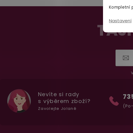
Kompletní p
Z
Nastavení
á
TAJN
p
a
t
í
V
Nevíte si rady
73
s výběrem zboží?
(Po-
Zavolejte Jolaně