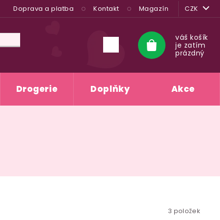
Doprava a platba
Kontakt
Magazín
CZK
váš košík
je zatím
Nákupní
prázdný
košík
Drogerie
Doplňky
Akce
3
položek