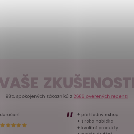
VAŠE ZKUŠENOST
98% spokojených zákazníků z
2686 ověřených recenzí
 doručení
+ přehledný eshop
+ široká nabídka
Hodnocení obchodu je 5 z 5 hvězdiček.
+ kvalitní produkty