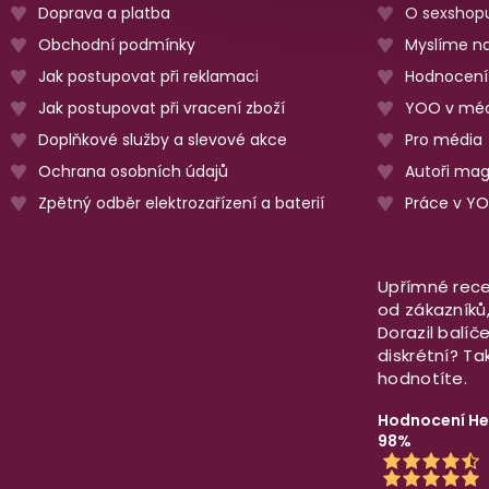
Doprava a platba
O sexshop
Obchodní podmínky
Myslíme na
Jak postupovat při reklamaci
Hodnocení
Jak postupovat při vracení zboží
YOO v méd
Doplňkové služby a slevové akce
Pro média
Ochrana osobních údajů
Autoři ma
Zpětný odběr elektrozařízení a baterií
Práce v Y
Upřímné rece
od zákazníků, 
Dorazil balíč
diskrétní? T
hodnotíte.
Hodnocení He
98%