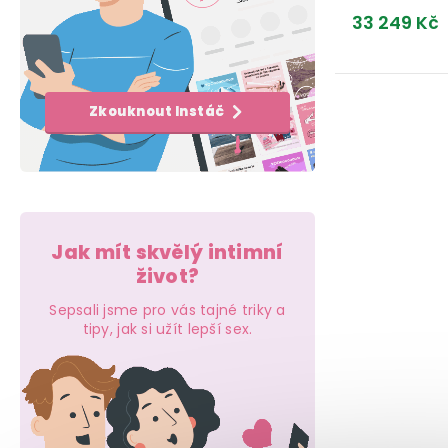
e
k
t
33 249 Kč
l
t
ů
ů
O
Zkouknout Instáč
v
l
á
d
Jak mít skvělý intimní
a
život?
c
Sepsali jsme pro vás tajné triky a
tipy, jak si užít lepší sex.
í
p
r
v