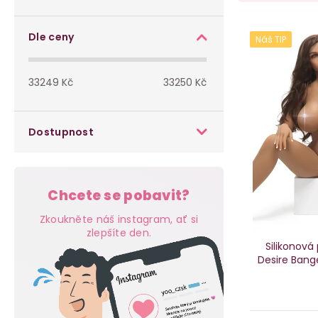
o
a
s
V
z
Dle ceny
Náš TIP
t
ý
e
33249
Kč
33250
Kč
r
p
n
a
i
í
Dostupnost
n
s
p
n
p
r
Chcete se pobavit?
í
r
o
Zkoukněte náš instagram, ať si
p
zlepšíte den.
o
d
Silikonová
Desire Bang
a
d
u
n
u
k