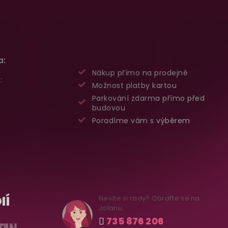
a:
Nákup přímo na prodejně
:
Možnost platby kartou
Parkování zdarma přímo před
budovou
Poradíme vám s výběrem
IÍ
Nevíte si rady? Obraťte se na
Jolanu
735 876 206