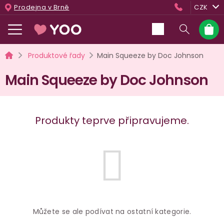
Přejít
Prodejna v Brně
CZK
na
obsah
Nákup
košík
Domů
Produktové řady
Main Squeeze by Doc Johnson
Main Squeeze by Doc Johnson
Produkty teprve připravujeme.
Můžete se ale podívat na ostatní kategorie.