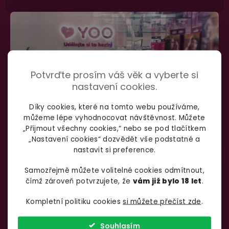
Potvrďte prosím váš věk a vyberte si
nastavení cookies.
Díky cookies, které na tomto webu používáme,
můžeme lépe vyhodnocovat návštěvnost. Můžete
„Přijmout všechny cookies,“ nebo se pod tlačítkem
„Nastavení cookies“ dozvědět vše podstatné a
nastavit si preference.
SHOWROOM BRNO
Samozřejmě můžete volitelné cookies odmítnout,
čímž zároveň potvrzujete, že
vám již bylo 18 let
.
Špitálka 23a Brno, 602 00
Otevírací doba:
Kompletní politiku cookies
si můžete přečíst zde
.
Pondělí – pátek:
info@yoo.cz
7:00 – 18:00
Souhlasím