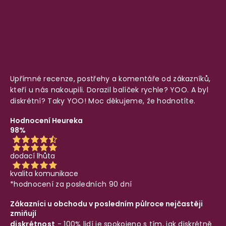
Upřímné recenze, postřehy a komentáře od zákazníků,
kteří u nás nakoupili. Dorazil balíček rychle? YOO. A byl
diskrétní? Taky YOO! Moc děkujeme, že hodnotíte.
Hodnocení Heureka
98%
dodací lhůta
kvalita komunikace
*hodnocení za posledních 90 dní
Zákazníci u obchodu v posledním půlroce nejčastěji
zmiňují
diskrétnost
- 100% lidí je spokojeno s tím, jak diskrétně