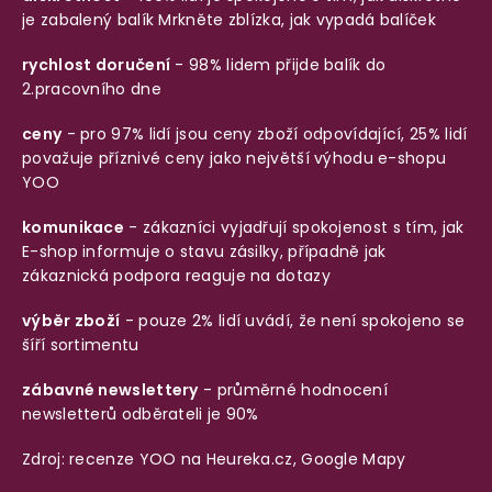
je zabalený balík
Mrkněte zblízka, jak vypadá balíček
rychlost doručení
- 98% lidem přijde balík do
2.pracovního dne
ceny
- pro 97% lidí jsou ceny zboží odpovídající, 25% lidí
považuje příznivé ceny jako největší výhodu e-shopu
YOO
komunikace
- zákazníci vyjadřují spokojenost s tím, jak
E-shop informuje o stavu zásilky, případně jak
zákaznická podpora reaguje na dotazy
výběr zboží
- pouze 2% lidí uvádí, že není spokojeno se
šíří sortimentu
zábavné newslettery
- průměrné hodnocení
newsletterů odběrateli je 90%
Zdroj: recenze YOO na
Heureka.cz
,
Google Mapy