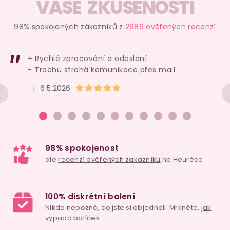
VAŠE ZKUŠENOSTI
98% spokojených zákazníků z
2686 ověřených recenzí
+ Rychlé zpracování a odeslání
- Trochu strohá komunikace přes mail
Hodnocení obchodu je 5 z 5 hvězdiček.
|
6.5.2026
98% spokojenost
dle
recenzí ověřených zakazníků
na Heuréce