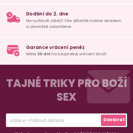
100% diskrétní balení
Nikdo nepozná, co jste si objednali. Mrkněte,
j
vypadá balíček
.
Dodání do 2. dne
Na rychlosti záleží! Vše důležité máme sklade
Z
a okamžitě odesíláme.
á
TAJNÉ TRIKY PRO BOŽÍ
p
SEX
a
Garance vrácení peněz
Máte
30 dní
na bezplatné vrácení zboží
t
í
Odebírat