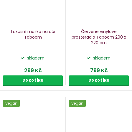
Luxusní maska na oči
Červené vinylové
Taboom
prostěradlo Taboom
200 x
220 cm
skladem
skladem
299 Kč
799 Kč
Do košíku
Do košíku
Vegan
Vegan