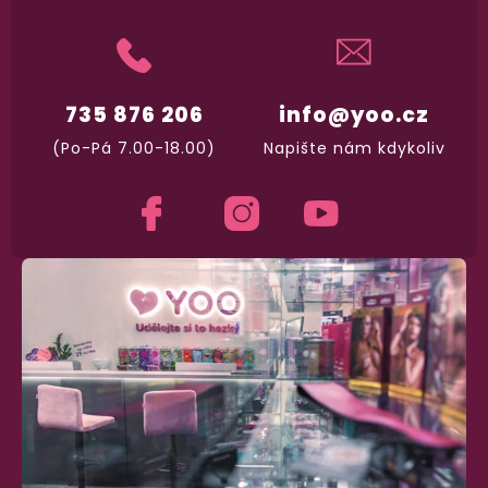
Dodání do 2. dne
Na rychlosti záleží! Vše důležité máme sklade
a okamžitě odesíláme.
735 876 206
info@yoo.cz
(Po-Pá 7.00-18.00)
Napište nám kdykoliv
Garance vrácení peněz
Máte
30 dní
na bezplatné vrácení zboží