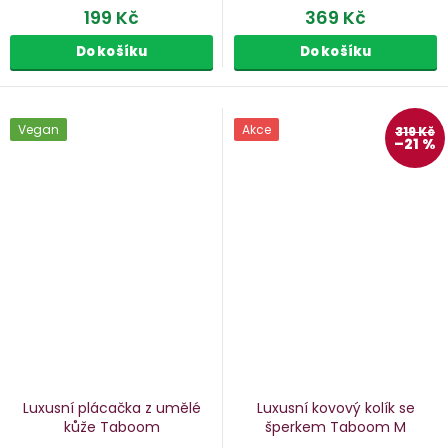
199 Kč
369 Kč
Do košíku
Do košíku
Vegan
Akce
319 Kč
–21 %
Luxusní plácačka z umělé
Luxusní kovový kolík se
kůže Taboom
šperkem Taboom
M