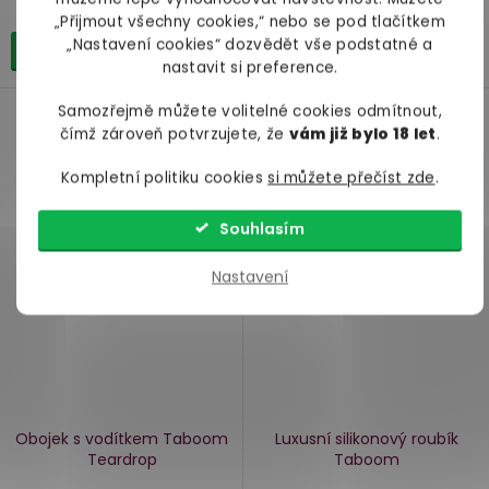
319 Kč
649 Kč
„Přijmout všechny cookies,“ nebo se pod tlačítkem
„Nastavení cookies“ dozvědět vše podstatné a
Do košíku
Detail
nastavit si preference.
Samozřejmě můžete volitelné cookies odmítnout,
čímž zároveň potvrzujete, že
vám již bylo 18 let
.
Vegan
Kompletní politiku cookies
si můžete přečíst zde
.
Souhlasím
Nastavení
Obojek s vodítkem Taboom
Luxusní silikonový roubík
Teardrop
Taboom