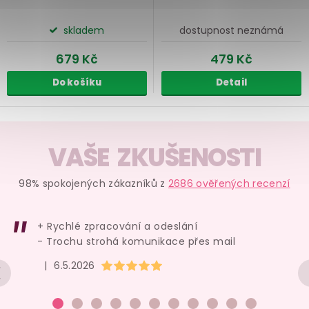
skladem
dostupnost neznámá
679 Kč
479 Kč
Do košíku
Detail
O
v
VAŠE ZKUŠENOSTI
l
á
98% spokojených zákazníků z
2686 ověřených recenzí
d
a
+ Rychlé zpracování a odeslání
c
- Trochu strohá komunikace přes mail
í
Hodnocení obchodu je 5 z 5 hvězdiček.
|
6.5.2026
p
r