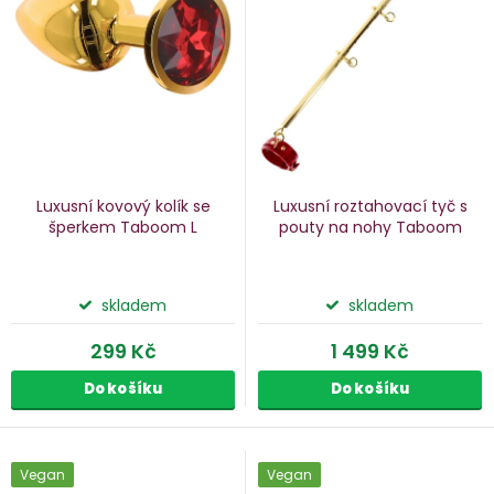
p
s
p
o
r
d
o
u
d
k
u
Luxusní kovový kolík se
Luxusní roztahovací tyč s
k
šperkem Taboom
L
pouty na nohy Taboom
ů
t
ů
skladem
skladem
299 Kč
1 499 Kč
Do košíku
Do košíku
Vegan
Vegan