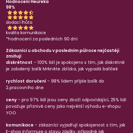
Hodnocení Heureka
98%
dodací lhůta
kvalita komunikace
*hodnocení za posledních 90 dní
Zákazníci u obchodu v posledním půlroce nejčastěji
zmiňují
diskrétnost
- 100% lidí je spokojeno s tím, jak diskrétně
je zabalený balík
Mrkněte zblízka, jak vypadá balíček
rychlost doručení
- 98% lidem přijde balík do
2.pracovního dne
ceny
- pro 97% lidí jsou ceny zboží odpovídající, 25% lidí
považuje příznivé ceny jako největší výhodu e-shopu
YOO
komunikace
- zákazníci vyjadřují spokojenost s tím, jak
E-shop informuje o stavu zásilky, případně jak