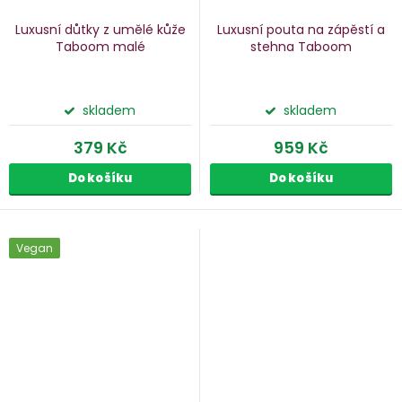
Luxusní důtky z umělé kůže
Luxusní pouta na zápěstí a
Taboom
malé
stehna Taboom
skladem
skladem
379 Kč
959 Kč
Do košíku
Do košíku
Vegan