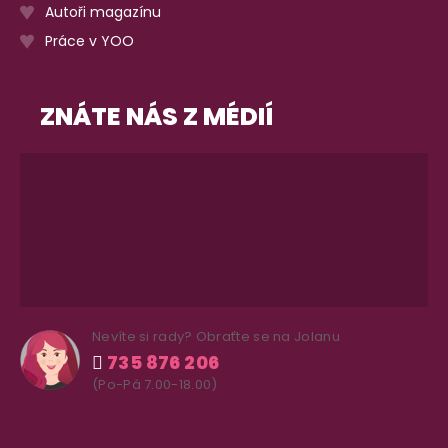
Autoři magazínu
Práce v YOO
ZNÁTE NÁS Z MÉDIÍ
Nevíte si rady? Obraťte se na Jolanu
735 876 206
(Po-Pá 7.00-18.00)