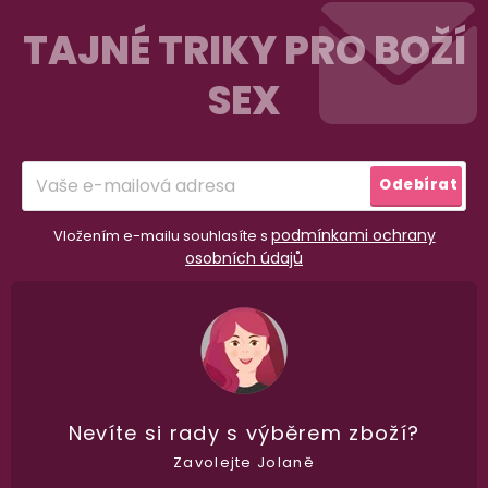
á
TAJNÉ TRIKY PRO BOŽÍ
p
SEX
a
t
í
Odebírat
podmínkami ochrany
Vložením e-mailu souhlasíte s
osobních údajů
98% spokojenost
dle
recenzí ověřených zakazníků
na Heuréce
100% diskrétní balení
Nikdo nepozná, co jste si objednali. Mrkněte,
j
Nevíte si rady
s výběrem zboží?
vypadá balíček
.
Zavolejte Jolaně