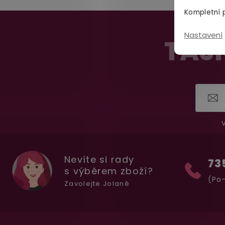
Kompletní p
Z
Nastavení
á
TAJN
p
a
t
í
V
Nevíte si rady
73
s výběrem zboží?
(Po-
Zavolejte Jolaně