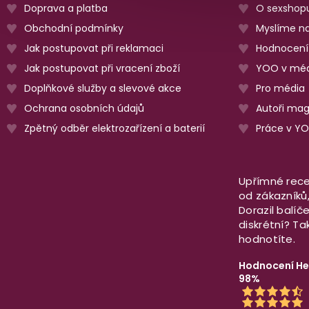
Doprava a platba
O sexshop
Obchodní podmínky
Myslíme na
Jak postupovat při reklamaci
Hodnocení
Jak postupovat při vracení zboží
YOO v méd
Doplňkové služby a slevové akce
Pro média
Ochrana osobních údajů
Autoři ma
Zpětný odběr elektrozařízení a baterií
Práce v Y
Upřímné rece
od zákazníků, 
Dorazil balíč
diskrétní? T
hodnotíte.
Hodnocení He
98%