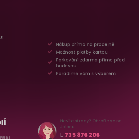
a:
Nákup přímo na prodejně
:
Možnost platby kartou
Parkování zdarma přímo před
budovou
Poradíme vám s výběrem
IÍ
Nevíte si rady? Obraťte se na
Jolanu
735 876 206