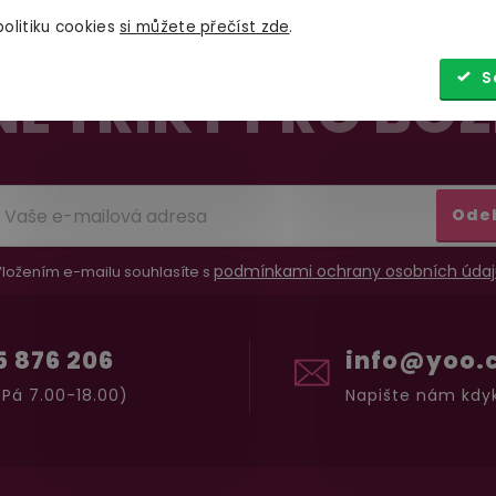
olitiku cookies
si můžete přečíst zde
.
S
É TRIKY PRO BOŽ
Ode
podmínkami ochrany osobních údaj
ložením e-mailu souhlasíte s
5 876 206
info@yoo.
Pá 7.00-18.00)
Napište nám kdyk