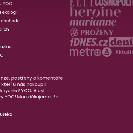
u YOO
 ekologii
 obchodu
iích
gazínu
OO
nze, postřehy a komentáře
kteří u nás nakoupili.
ek rychle? YOO. A byl
aky YOO! Moc děkujeme, že
ureka