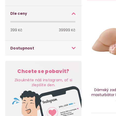
o
a
s
V
z
Dle ceny
t
ý
e
399
Kč
39999
Kč
r
p
n
a
i
í
Dostupnost
n
s
p
n
p
r
Chcete se pobavit?
í
r
o
Zkoukněte náš instagram, ať si
p
zlepšíte den.
o
d
Dámský zade
masturbátor B
a
d
u
n
u
k