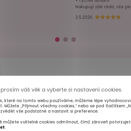
+ rychlé dodání
Nakupuji zde ráda, vše pe
Hodnocení obchod
3.5.2026
 prosím váš věk a vyberte si nastavení cookies.
100% diskrétní balení
Dodání do 2. dne
Nikdo nepozná, co jste si
Na rychlosti záleží! Vš
es, které na tomto webu používáme, můžeme lépe vyhodnocov
objednali. Mrkněte,
jak vypadá
máme skladem a oka
t. Můžete „Přijmout všechny cookies,“ nebo se pod tlačítkem „
balíček
.
odesíláme.
zvědět vše podstatné a nastavit si preference.
 můžete volitelné cookies odmítnout, čímž zároveň potvrzujet
let
.