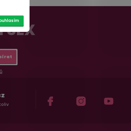
ouhlasím
Í SEX
bírat
ů
cz
oliv