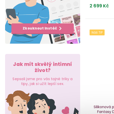
e
k
t
2 699 Kč
l
t
ů
ů
Zkouknout Instáč
Náš TIP
Jak mít skvělý intimní
život?
Sepsali jsme pro vás tajné triky a
tipy, jak si užít lepší sex.
Silikonová 
Fantasy 