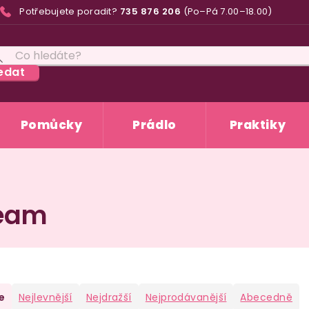
Potřebujete poradit?
735 876 206
(Po–Pá 7.00–18.00)
edat
Pomůcky
Prádlo
Praktiky
ream
e
Nejlevnější
Nejdražší
Nejprodávanější
Abecedně