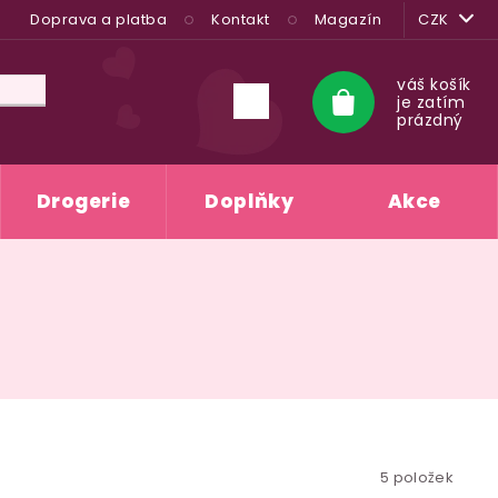
Doprava a platba
Kontakt
Magazín
CZK
váš košík
je zatím
Nákupní
prázdný
košík
Drogerie
Doplňky
Akce
5
položek