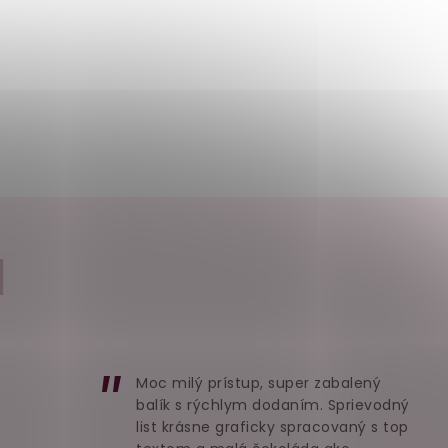
I
Moc milý prístup, super zabalený
balík s rýchlym dodaním. Sprievodný
list krásne graficky spracovaný s top