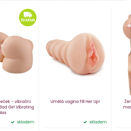
ZDARMA
ZDARMA
ček - vibrační
Umělá vagina Fill Her Up!
Žen
ad Girl Vibrating
mas
Ass
skladem
skladem