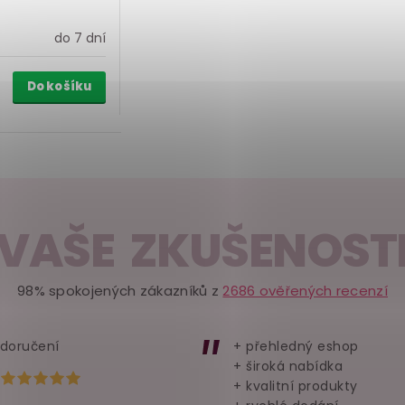
do 7 dní
Do košíku
VAŠE ZKUŠENOST
98% spokojených zákazníků z
2686 ověřených recenzí
 doručení
+ přehledný eshop
+ široká nabídka
Hodnocení obchodu je 5 z 5 hvězdiček.
+ kvalitní produkty