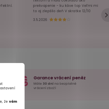
textom a malá čokoláda ako
rfektní.
prekvapenie - ku káve top Veľmi mi
to aj zlepšilo deň V skratke 12/10
u je 5 z 5 hvězdiček.
Hodnocení obchodu je 4 z 5 hvězd
3.5.2026
Garance vrácení peněz
e důležité
Máte
30 dní
na bezplatné
at
mžitě
vrácení zboží
Nastavení
e, že
vám