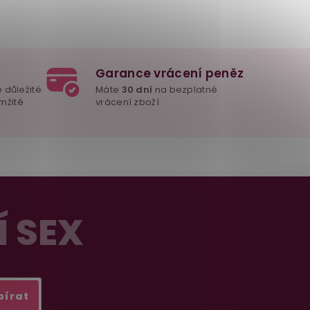
Garance vrácení peněz
e důležité
Máte
30 dní
na bezplatné
mžitě
vrácení zboží
Í SEX
bírat