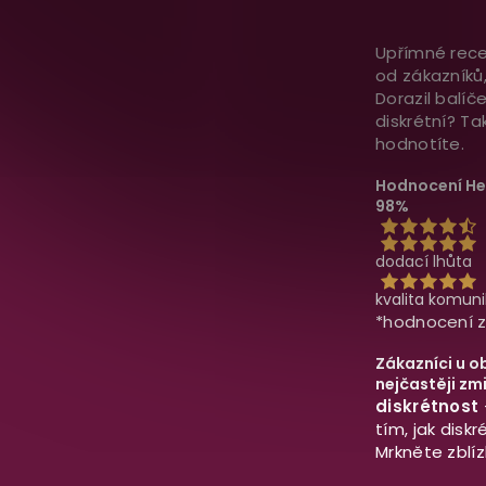
Upřímné rece
od zákazníků, 
Dorazil balíč
diskrétní? T
hodnotíte.
Hodnocení He
98%
dodací lhůta
kvalita komun
*hodnocení z
Zákazníci u o
nejčastěji zmi
diskrétnost
tím, jak disk
Mrkněte zblíz