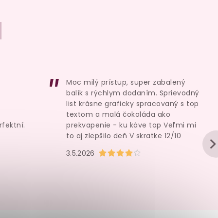
I
Moc milý prístup, super zabalený
balík s rýchlym dodaním. Sprievodný
list krásne graficky spracovaný s top
textom a malá čokoláda ako
rfektní.
prekvapenie - ku káve top Veľmi mi
to aj zlepšilo deň V skratke 12/10
u je 5 z 5 hvězdiček.
Hodnocení obchodu je 4 z 5 hvězd
3.5.2026