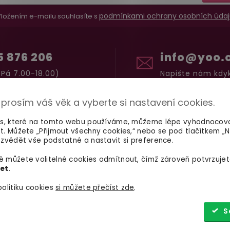
podmínkami ochrany osobních údaj
ložením e-mailu souhlasíte s
5 876 206
info@yoo.
Pá 7.00-18.00)
Napište nám kdyk
 prosím váš věk a vyberte si nastavení cookies.
es, které na tomto webu používáme, můžeme lépe vyhodnocov
t. Můžete „Přijmout všechny cookies,“ nebo se pod tlačítkem „
zvědět vše podstatné a nastavit si preference.
SHOWROOM BRNO
 můžete volitelné cookies odmítnout, čímž zároveň potvrzujet
let
.
Špitálka 23a Brno, 602 00
Otevírací dob
olitiku cookies
si můžete přečíst zde
.
Pondělí – pátek
info@yoo.cz
7:00 – 18:00
S
735 876 206
Sobota, neděle