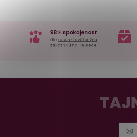
98% spokojenost
dle
recenzí ověřených
zakazníků
na Heuréce
Z
á
TAJN
p
a
t