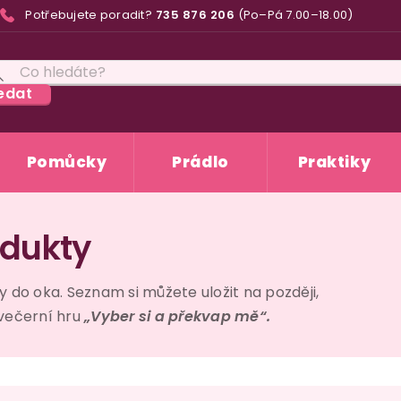
Potřebujete poradit?
735 876 206
(Po–Pá 7.00–18.00)
edat
Pomůcky
Prádlo
Praktiky
odukty
ly do oka. Seznam si můžete uložit na později,
 večerní hru
„Vyber si a překvap mě“.