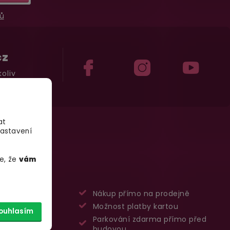
ů
cz
oliv
at
Nastavení
e, že
vám
a:
Nákup přímo na prodejně
:
Možnost platby kartou
ouhlasím
Parkování zdarma přímo před
budovou