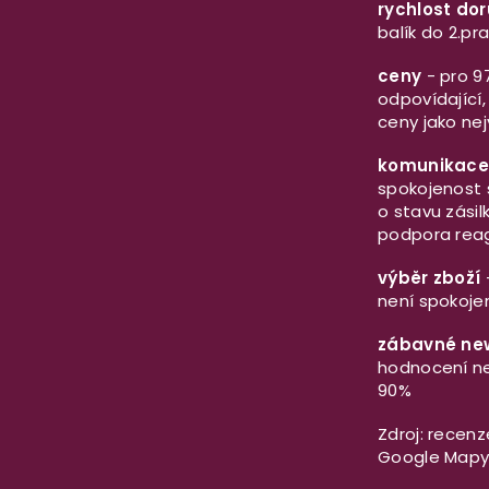
rychlost do
balík do 2.p
ceny
- pro 97
odpovídající,
ceny jako ne
komunikace
spokojenost s
o stavu zásil
podpora rea
výběr zboží
-
není spokojen
zábavné new
hodnocení ne
90%
Zdroj: recen
Google Map