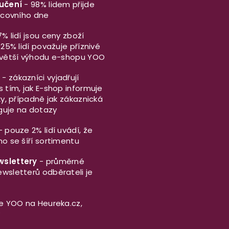
ručení
- 98% lidem přijde
racovního dne
% lidí jsou ceny zboží
 25% lidí považuje příznivé
jvětší výhodu e-shopu YOO
- zákazníci vyjadřují
 tím, jak E-shop informuje
ky, případně jak zákaznická
guje na dotazy
 pouze 2% lidí uvádí, že
o se šíří sortimentu
slettery
- průměrné
wsletterů odběrateli je
ze YOO na
Heureka.cz
,
y