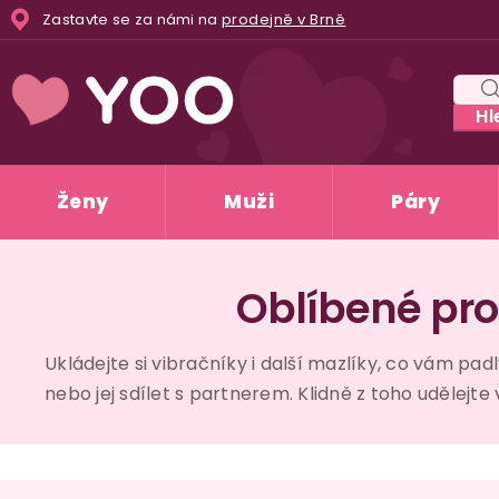
Přejít
Zastavte se za námi na
prodejně v Brně
na
obsah
Hl
Ženy
Muži
Páry
Oblíbené pr
Ukládejte si vibračníky i další mazlíky, co vám pad
nebo jej sdílet s partnerem. Klidně z toho udělejte