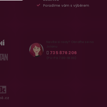
Poradíme vám s výběrem
IÍ
Nevíte si rady? Obraťte se na
Jolanu
735 876 206
(Po-Pá 7.00-18.00)