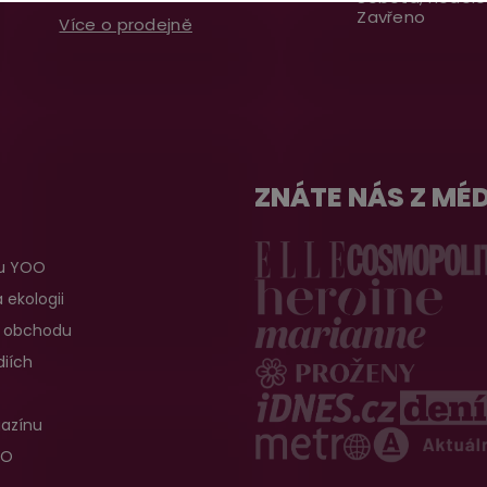
Zavřeno
Více o prodejně
ZNÁTE NÁS Z MÉD
u YOO
 ekologii
 obchodu
iích
gazínu
OO