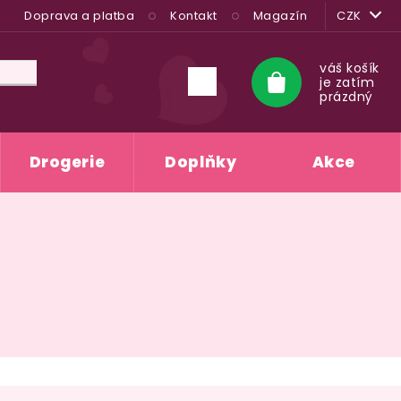
Doprava a platba
Kontakt
Magazín
CZK
váš košík
je zatím
Nákupní
prázdný
košík
Drogerie
Doplňky
Akce