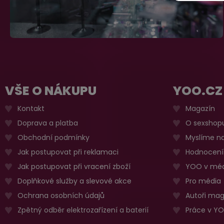
VŠE O NÁKUPU
YOO.CZ
Kontakt
Magazín
Doprava a platba
O sexshop
Obchodní podmínky
Myslíme na
Jak postupovat při reklamaci
Hodnocení
Jak postupovat při vracení zboží
YOO v méd
Doplňkové služby a slevové akce
Pro média
Ochrana osobních údajů
Autoři ma
Zpětný odběr elektrozařízení a baterií
Práce v Y