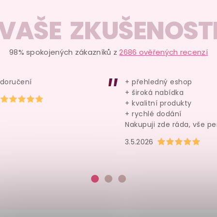
VAŠE ZKUŠENOST
98% spokojených zákazníků z
2686 ověřených recenzí
 doručení
+ přehledný eshop
+ široká nabídka
Hodnocení obchodu je 5 z 5 hvězdiček.
+ kvalitní produkty
+ rychlé dodání
Nakupuji zde ráda, vše pe
Hodnocení obchod
3.5.2026