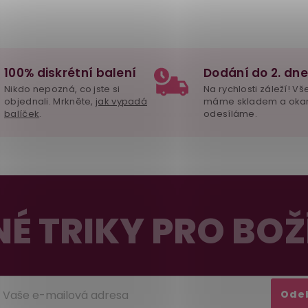
100% diskrétní balení
Dodání do 2. dne
Nikdo nepozná, co jste si
Na rychlosti záleží! Vš
objednali. Mrkněte,
jak vypadá
máme skladem a oka
balíček
.
odesíláme.
É TRIKY PRO BOŽ
Ode