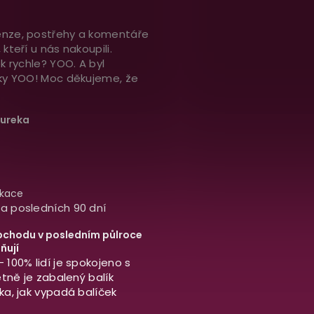
nze, postřehy a komentáře
kteří u nás nakoupili.
ek rychle? YOO. A byl
aky YOO! Moc děkujeme, že
ureka
ikace
a posledních 90 dní
bchodu v posledním půlroce
ňují
- 100% lidí je spokojeno s
rétně je zabalený balík
ka, jak vypadá balíček