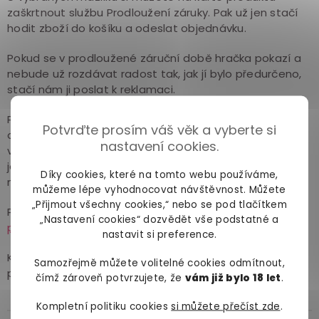
zaškrtnout službu Prodloužení záruky. Pak už jen stačí
hodit zboží do košíku a odeslat objednávku.
Pokud se v prodloužené záruční době hračka pokazí a
nebude už rozdávat radost tak, jak jí bylo předurčeno,
stačí nám ji poslat k reklamaci.
Prodloužená záruka se nevztahuje na běžné
Potvrďte prosím váš věk a vyberte si
opotřebení hračky, ale pouze na vady, které vám brání
nastavení cookies.
ve využívání funkcí, které u ní byly prezentovány při
jejím nákupu (např. přestane vibrovat nebo nejde
Díky cookies, které na tomto webu používáme,
nabít).
můžeme lépe vyhodnocovat návštěvnost. Můžete
„Přijmout všechny cookies,“ nebo se pod tlačítkem
Postup reklamace najdete na stránce
Jak postupovat
„Nastavení cookies“ dozvědět vše podstatné a
při reklamaci
.
nastavit si preference.
Kompletní podmínky služby najdete v obchodních
Samozřejmě můžete volitelné cookies odmítnout,
podmínkách v sekci
Prodloužená záruka
.
čímž zároveň potvrzujete, že
vám již bylo 18 let
.
Kompletní politiku cookies
si můžete přečíst zde
.