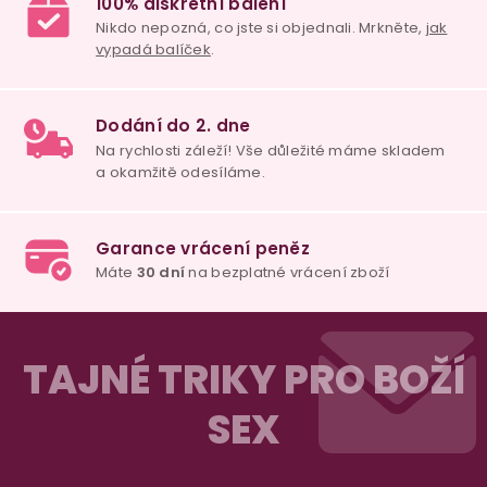
Z
á
TAJNÉ TRIKY PRO BOŽÍ
p
SEX
a
t