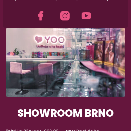
Na rychlosti záleží! Vše důležité máme sklade
a okamžitě odesíláme.
Garance vrácení peněz
Máte
30 dní
na bezplatné vrácení zboží
SHOWROOM BRNO