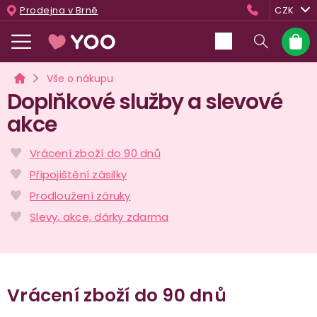
Přejít
Prodejna v Brně
CZK
na
obsah
Nákup
košík
Domů
Vše o nákupu
Doplňkové služby a slevové
akce
Vrácení zboží do 90 dnů
Připojištění zásilky
Prodloužení záruky
Slevy, akce, dárky zdarma
Vrácení zboží do 90 dnů