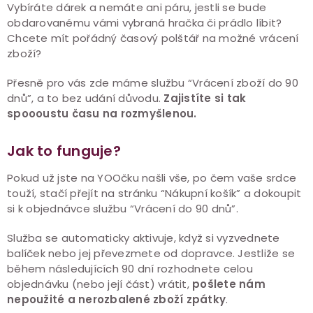
Vybíráte dárek a nemáte ani páru, jestli se bude
obdarovanému vámi vybraná hračka či prádlo líbit?
Chcete mít pořádný časový polštář na možné vrácení
zboží?
Přesně pro vás zde máme službu “Vrácení zboží do 90
dnů”, a to bez udání důvodu.
Zajistíte si tak
spoooustu času na rozmyšlenou.
Jak to funguje?
Pokud už jste na YOOčku našli vše, po čem vaše srdce
touží, stačí přejít na stránku “Nákupní košík” a dokoupit
si k objednávce službu “Vrácení do 90 dnů”.
Služba se automaticky aktivuje, když si vyzvednete
balíček nebo jej převezmete od dopravce. Jestliže se
během následujících 90 dní rozhodnete celou
objednávku (nebo její část) vrátit,
pošlete nám
nepoužité a nerozbalené zboží zpátky
.