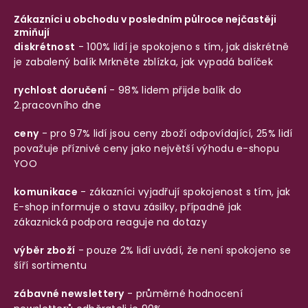
Zákazníci u obchodu v posledním půlroce nejčastěji
zmiňují
diskrétnost
- 100% lidí je spokojeno s tím, jak diskrétně
je zabalený balík
Mrkněte zblízka, jak vypadá balíček
rychlost doručení
- 98% lidem přijde balík do
2.pracovního dne
ceny
- pro 97% lidí jsou ceny zboží odpovídající, 25% lidí
považuje příznivé ceny jako největší výhodu e-shopu
YOO
komunikace
- zákazníci vyjadřují spokojenost s tím, jak
E-shop informuje o stavu zásilky, případně jak
zákaznická podpora reaguje na dotazy
výběr zboží
- pouze 2% lidí uvádí, že není spokojeno se
šíří sortimentu
zábavné newslettery
- průměrné hodnocení