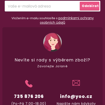
í
Přihlásit
Odebírat
se
podmínkami ochrany
Vložením e-mailu souhlasíte s
osobních údajů
98% spokojenost
dle
recenzí ověřených zakazníků
na Heuréce
Nevíte si rady
s výběrem zboží?
Zavolejte Jolaně
100% diskrétní balení
Nikdo nepozná, co jste si objednali. Mrkněte,
j
vypadá balíček
.
735 876 206
info@yoo.cz
Dodání do 2. dne
(Po-Pá 7.00-18.00)
Napište nám kdykoliv