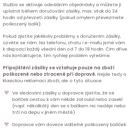
Služba se aktivuje odesláním objednávky a můžete ji
uplatnit během doručování zásilky, max. však do 24
hodin od převzetí zásilky (pokud omylem převezmete
poškozený balík).
Pokud zjistíte jakékoliv problémy s doručením zásilky,
ozvěte se nám. Na telefonu, chatu i e-mailu jsme vám
k dispozici každý všední den od 7 do 18 hodin. Čím dříve
nás kontaktujete, tím rychleji problém vyřešíme.
Připojištění zásilky se vztahuje pouze na zboží
poškozené nebo ztracené při dopravě.
Nejde tedy o
klasickou reklamaci zboží, ale o tyto situace:
Ve sledování zásilky u dopravce zjistíte, že se
balíček cestou k vám někde zatoulal nebo zasekl
(např. několikátý den se s balíkem nic neděje nebo
trčí na depu v jiném městě)
Dopravce vám doveze viditelně poškozený balíček