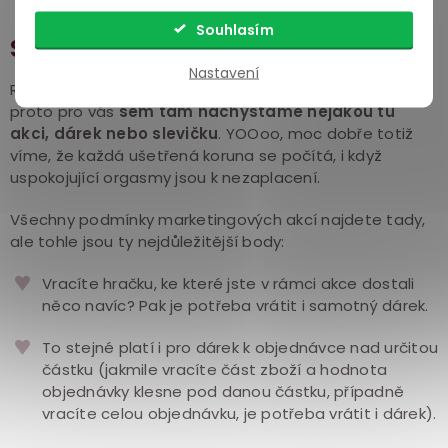
Souhlasím
Slevové akce a dárky zdarma
Nastavení
Rádi rozdáváme radost a kouzlíme úsměvy na tváři,
proto pro vás
sem tam nachystáme nějakou tu
akci, dárek nebo slevičku
. YOOoo, moc dobře totiž
víme, že každá ušetřená koruna se počítá, i když
uspokojující orgasmy jsou k nezaplacení.
Všechny podmínky marketingových akcí najdete tady,
ale tohle jsou ty nejdůležitější body:
Vracíte hračku, ke které jste v rámci akce dostali
něco navíc? Pak je potřeba vrátit i samotný dárek.
To stejné platí i pro dárek k objednávce nad určitou
částku (jakmile vracíte část zboží a hodnota
objednávky klesne pod danou částku, případně
vracíte celou objednávku, je potřeba vrátit i dárek).