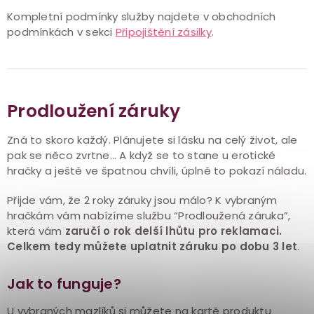
Kompletní podmínky služby najdete v obchodních
podmínkách v sekci
Připojištění zásilky
.
Prodloužení záruky
Zná to skoro každý. Plánujete si lásku na celý život, ale
pak se něco zvrtne… A když se to stane u erotické
hračky a ještě ve špatnou chvíli, úplně to pokazí náladu.
Přijde vám, že 2 roky záruky jsou málo? K vybraným
hračkám vám nabízíme službu “Prodloužená záruka”,
která vám
zaručí o rok delší lhůtu pro reklamaci.
Celkem tedy můžete uplatnit záruku po dobu 3 let
.
Jak to funguje?
U vybraných mazlíků si můžete na kartě produktu