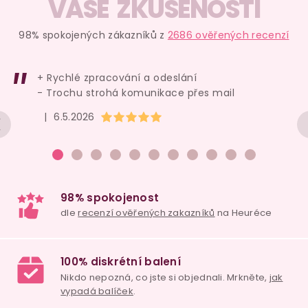
v
VAŠE ZKUŠENOSTI
l
á
98% spokojených zákazníků z
2686 ověřených recenzí
d
a
+ Rychlé zpracování a odeslání
c
- Trochu strohá komunikace přes mail
í
Hodnocení obchodu je 5 z 5 hvězdiček.
|
6.5.2026
p
r
v
k
y
v
ý
p
i
98% spokojenost
s
dle
recenzí ověřených zakazníků
na Heuréce