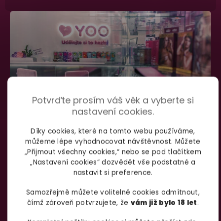
Potvrďte prosím váš věk a vyberte si
nastavení cookies.
Díky cookies, které na tomto webu používáme,
můžeme lépe vyhodnocovat návštěvnost. Můžete
SHOWROOM BRNO
„Přijmout všechny cookies,“ nebo se pod tlačítkem
„Nastavení cookies“ dozvědět vše podstatné a
nastavit si preference.
Špitálka 23a Brno, 602 00
Otevírací doba:
Samozřejmě můžete volitelné cookies odmítnout,
čímž zároveň potvrzujete, že
vám již bylo 18 let
.
Pondělí – pátek:
info@yoo.cz
7:00 – 18:00