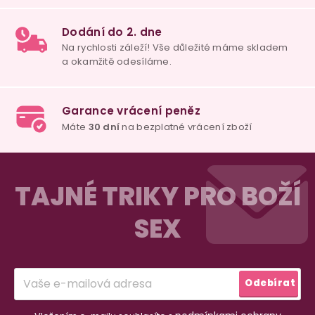
u
100% diskrétní balení
Nikdo nepozná, co jste si objednali. Mrkněte,
j
vypadá balíček
.
Dodání do 2. dne
Na rychlosti záleží! Vše důležité máme sklade
Z
a okamžitě odesíláme.
á
TAJNÉ TRIKY PRO BOŽÍ
p
SEX
a
Garance vrácení peněz
Máte
30 dní
na bezplatné vrácení zboží
t
í
Odebírat