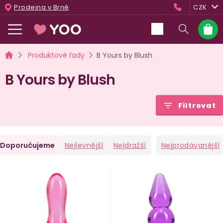
Přejít
Prodejna v Brně
CZK
na
obsah
Nákup
košík
Domů
Produktové řady
B Yours by Blush
B Yours by Blush
Filtrovat
Ř
Doporučujeme
Nejlevnější
Nejdražší
Nejprodávanější
a
V
e
ý
n
p
i