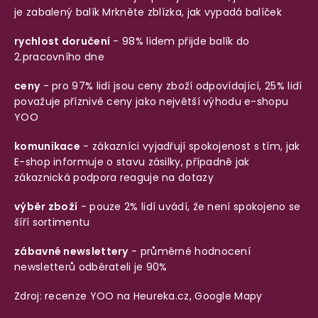
je zabalený balík
Mrkněte zblízka, jak vypadá balíček
rychlost doručení
- 98% lidem přijde balík do
2.pracovního dne
ceny
- pro 97% lidí jsou ceny zboží odpovídající, 25% lidí
považuje příznivé ceny jako největší výhodu e-shopu
YOO
komunikace
- zákazníci vyjadřují spokojenost s tím, jak
E-shop informuje o stavu zásilky, případně jak
zákaznická podpora reaguje na dotazy
výběr zboží
- pouze 2% lidí uvádí, že není spokojeno se
šíří sortimentu
zábavné newslettery
- průměrné hodnocení
newsletterů odběrateli je 90%
Zdroj: recenze YOO na
Heureka.cz
,
Google Mapy