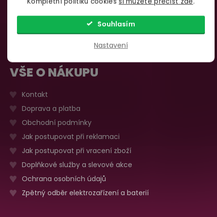
Kompletní politiku cookies
si můžete přečíst zde
.
735 876 206
Sobota, neděle
Zavřeno
Více o prodejně
Souhlasím
Nastavení
VŠE O NÁKUPU
Kontakt
Doprava a platba
Obchodní podmínky
Jak postupovat při reklamaci
Jak postupovat při vracení zboží
Doplňkové služby a slevové akce
Ochrana osobních údajů
Zpětný odběr elektrozařízení a baterií