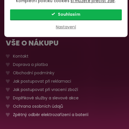
Kompletní politiku cookies
si můžete přečíst zde
.
735 876 206
Sobota, neděle
Zavřeno
Více o prodejně
Souhlasím
Nastavení
VŠE O NÁKUPU
Kontakt
Doprava a platba
Obchodní podmínky
Jak postupovat při reklamaci
Jak postupovat při vracení zboží
Doplňkové služby a slevové akce
Ochrana osobních údajů
Zpětný odběr elektrozařízení a baterií