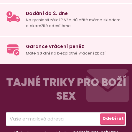
u
100% diskrétní balení
Nikdo nepozná, co jste si objednali. Mrkněte,
j
vypadá balíček
.
Dodání do 2. dne
Na rychlosti záleží! Vše důležité máme sklade
Z
a okamžitě odesíláme.
á
TAJNÉ TRIKY PRO BOŽÍ
p
SEX
a
Garance vrácení peněz
Máte
30 dní
na bezplatné vrácení zboží
t
í
Odebírat