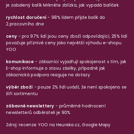
je zabalený balík
Mrkněte zblízka, jak vypadá balíček
rychlost doručení
- 98% lidem přijde balík do
2.pracovního dne
ceny
- pro 97% lidí jsou ceny zboží odpovídající, 25% lidí
považuje příznivé ceny jako největší výhodu e-shopu
YOO
komunikace
- zákazníci vyjadřují spokojenost s tím, jak
E-shop informuje o stavu zásilky, případně jak
zákaznická podpora reaguje na dotazy
výběr zboží
- pouze 2% lidí uvádí, že není spokojeno se
šíří sortimentu
zábavné newslettery
- průměrné hodnocení
newsletterů odběrateli je 90%
Zdroj: recenze YOO na
Heureka.cz
,
Google Mapy