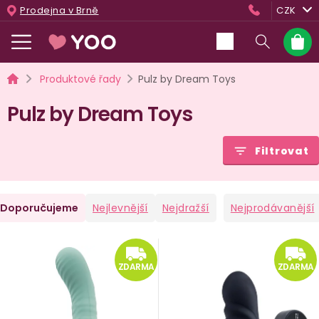
Přejít
Prodejna v Brně
CZK
na
obsah
Nákup
košík
Domů
Produktové řady
Pulz by Dream Toys
Pulz by Dream Toys
Filtrovat
Ř
Doporučujeme
Nejlevnější
Nejdražší
Nejprodávanější
a
V
ZDARMA
e
ý
ZDARMA
ZDARMA
n
p
i