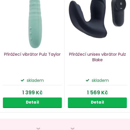
p
s
p
o
r
d
o
u
d
k
u
Přirážecí vibrátor Pulz Taylor
Přirážecí unisex vibrátor Pulz
k
Blake
ů
t
ů
skladem
skladem
1 399 Kč
1 569 Kč
Detail
Detail
O