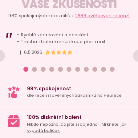
v
VAŠE ZKUŠENOSTI
l
á
98% spokojených zákazníků z
2686 ověřených recenzí
d
a
+ Rychlé zpracování a odeslání
c
- Trochu strohá komunikace přes mail
í
Hodnocení obchodu je 5 z 5 hvězdiček.
|
6.5.2026
p
r
v
k
y
v
ý
p
i
98% spokojenost
s
dle
recenzí ověřených zakazníků
na Heuréce