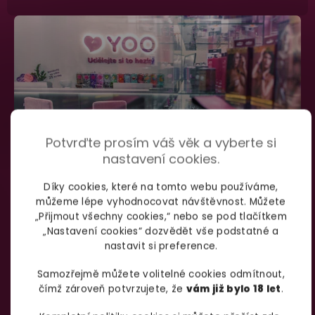
Potvrďte prosím váš věk a vyberte si
nastavení cookies.
Díky cookies, které na tomto webu používáme,
můžeme lépe vyhodnocovat návštěvnost. Můžete
SHOWROOM BRNO
„Přijmout všechny cookies,“ nebo se pod tlačítkem
„Nastavení cookies“ dozvědět vše podstatné a
nastavit si preference.
Špitálka 23a Brno, 602 00
Otevírací doba:
Samozřejmě můžete volitelné cookies odmítnout,
čímž zároveň potvrzujete, že
vám již bylo 18 let
.
Pondělí – pátek:
info@yoo.cz
7:00 – 18:00