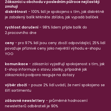
Zákazníci u obchodu v posledním půlroce nejčastěji
zmiňují
diskrétnost
- 100% lidí je spokojeno s tím, jak diskrétně
je zabalený balík
Mrkněte zblízka, jak vypadá balíček
rychlost doručení
- 98% lidem přijde balík do
2.pracovního dne
ceny
- pro 97% lidí jsou ceny zboží odpovídající, 25% lidí
považuje příznivé ceny jako největší výhodu e-shopu
YOO
komunikace
- zákazníci vyjadřují spokojenost s tím, jak
E-shop informuje o stavu zásilky, případně jak
zákaznická podpora reaguje na dotazy
výběr zboží
- pouze 2% lidí uvádí, že není spokojeno se
šíří sortimentu
zábavné newslettery
- průměrné hodnocení
newsletterů odběrateli je 90%