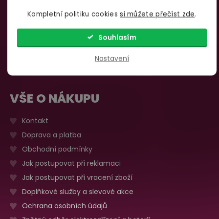
Pondělí – pátek:
Kompletní politiku cookies
si můžete přečíst zde
.
info@yoo.cz
7:00 – 18:00
735 876 206
Sobota, neděle
Souhlasím
Zavřeno
Více o prodejně
Nastavení
VŠE O NÁKUPU
Kontakt
Doprava a platba
Obchodní podmínky
Jak postupovat při reklamaci
Jak postupovat při vracení zboží
Doplňkové služby a slevové akce
Ochrana osobních údajů