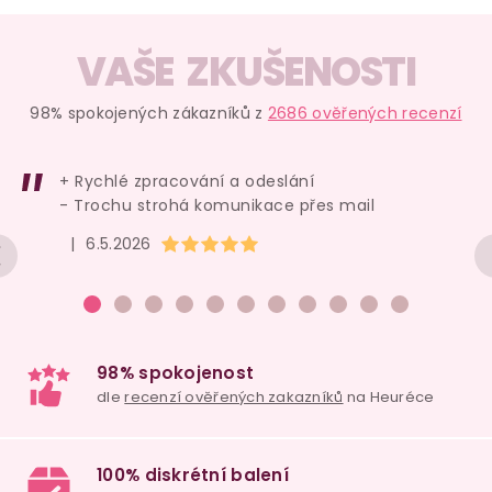
O
v
VAŠE ZKUŠENOSTI
l
á
98% spokojených zákazníků z
2686 ověřených recenzí
d
a
+ Rychlé zpracování a odeslání
c
- Trochu strohá komunikace přes mail
í
Hodnocení obchodu je 5 z 5 hvězdiček.
|
6.5.2026
p
r
v
k
y
v
ý
p