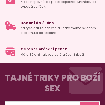
i
98% spokojenost
s
dle
recenzí ověřených zakazníků
na Heuréce
u
100% diskrétní balení
Nikdo nepozná, co jste si objednali. Mrkněte,
j
vypadá balíček
.
Dodání do 2. dne
Z
Na rychlosti záleží! Vše důležité máme sklade
a okamžitě odesíláme.
á
TAJNÉ TRIKY PRO BOŽÍ
p
SEX
a
Garance vrácení peněz
t
Máte
30 dní
na bezplatné vrácení zboží
í