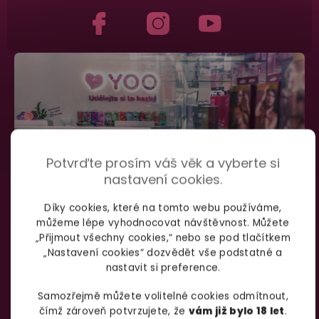
Potvrďte prosím váš věk a vyberte si
nastavení cookies.
Díky cookies, které na tomto webu používáme,
můžeme lépe vyhodnocovat návštěvnost. Můžete
„Přijmout všechny cookies,“ nebo se pod tlačítkem
SHOWROOM BRNO
„Nastavení cookies“ dozvědět vše podstatné a
nastavit si preference.
Samozřejmě můžete volitelné cookies odmítnout,
Špitálka 23a Brno, 602 00
Otevírací doba:
čímž zároveň potvrzujete, že
vám již bylo 18 let
.