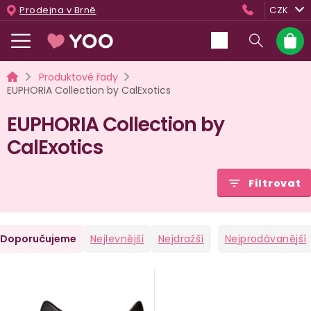
Přejít
Prodejna v Brně
CZK
na
obsah
Nákup
košík
Domů
Produktové řady
EUPHORIA Collection by CalExotics
EUPHORIA Collection by
CalExotics
Filtrovat
Ř
Doporučujeme
Nejlevnější
Nejdražší
Nejprodávanější
a
V
e
ý