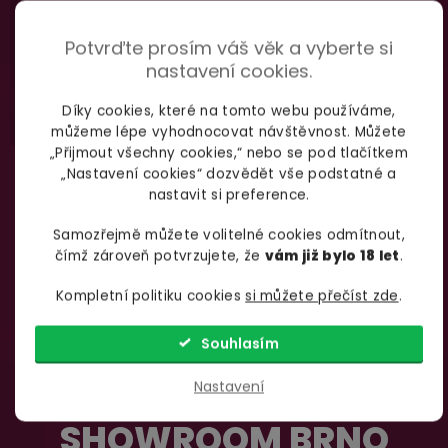
735 876 206
info@yoo.cz
Potvrďte prosím váš věk a vyberte si
(Po-Pá 7.00-18.00)
Napište nám kdykoliv
nastavení cookies.
Díky cookies, které na tomto webu používáme,
můžeme lépe vyhodnocovat návštěvnost. Můžete
„Přijmout všechny cookies,“ nebo se pod tlačítkem
„Nastavení cookies“ dozvědět vše podstatné a
nastavit si preference.
Samozřejmě můžete volitelné cookies odmítnout,
čímž zároveň potvrzujete, že
vám již bylo 18 let
.
Kompletní politiku cookies
si můžete přečíst zde
.
Souhlasím
Nastavení
SHOWROOM BRNO