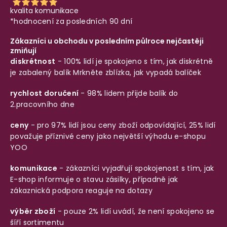
kvalita komunikace
*hodnocení za posledních 90 dní
Zákazníci u obchodu v posledním půlroce nejčastěji
zmiňují
diskrétnost
- 100% lidí je spokojeno s tím, jak diskrétně
je zabalený balík
Mrkněte zblízka, jak vypadá balíček
rychlost doručení
- 98% lidem přijde balík do
2.pracovního dne
ceny
- pro 97% lidí jsou ceny zboží odpovídající, 25% lidí
považuje příznivé ceny jako největší výhodu e-shopu
YOO
komunikace
- zákazníci vyjadřují spokojenost s tím, jak
E-shop informuje o stavu zásilky, případně jak
zákaznická podpora reaguje na dotazy
výběr zboží
- pouze 2% lidí uvádí, že není spokojeno se
šíří sortimentu