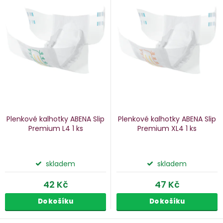
n
p
i
p
s
p
o
r
d
o
u
d
k
u
Plenkové kalhotky ABENA Slip
Plenkové kalhotky ABENA Slip
k
Premium L4
1 ks
Premium XL4
1 ks
ů
t
ů
skladem
skladem
42 Kč
47 Kč
Do košíku
Do košíku