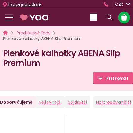
Přejít
Prodejna v Brně
CZK
na
obsah
Nákup
košík
Domů
Produktové řady
Plenkové kalhotky ABENA Slip Premium
Plenkové kalhotky ABENA Slip
Premium
Filtrovat
Ř
Doporučujeme
Nejlevnější
Nejdražší
Nejprodávanější
a
V
e
ý