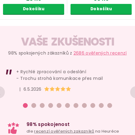
Do košíku
Do košíku
O
v
VAŠE ZKUŠENOSTI
l
á
98% spokojených zákazníků z
2686 ověřených recenzí
d
a
+ Rychlé zpracování a odeslání
c
- Trochu strohá komunikace přes mail
í
Hodnocení obchodu je 5 z 5 hvězdiček.
|
6.5.2026
p
r
v
k
y