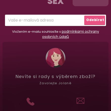
SEX
a
t
í
Garance vrácení peněz
Odebírat
Máte
30 dní
na bezplatné vrácení zboží
podmínkami ochrany
Vložením e-mailu souhlasíte s
osobních údajů
Nevíte si rady
s výběrem zboží?
Zavolejte Jolaně