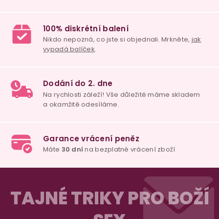
v
ý
p
i
s
u
98% spokojenost
dle
recenzí ověřených zakazníků
na Heuréce
100% diskrétní balení
Nikdo nepozná, co jste si objednali. Mrkněte,
j
vypadá balíček
.
Z
á
Dodání do 2. dne
TAJNÉ TRIKY PRO BOŽÍ
Na rychlosti záleží! Vše důležité máme sklade
p
a okamžitě odesíláme.