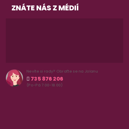
ZNÁTE NÁS Z MÉDIÍ
Nevíte si rady? Obraťte se na Jolanu
735 876 206
(Po-Pá 7.00-18.00)