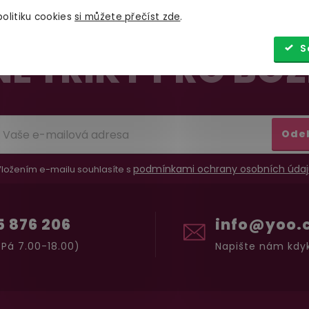
olitiku cookies
si můžete přečíst zde
.
S
É TRIKY PRO BOŽ
Ode
podmínkami ochrany osobních údaj
ložením e-mailu souhlasíte s
5 876 206
info@yoo.
Pá 7.00-18.00)
Napište nám kdyk