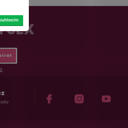
ouhlasím
Í SEX
bírat
ů
cz
oliv