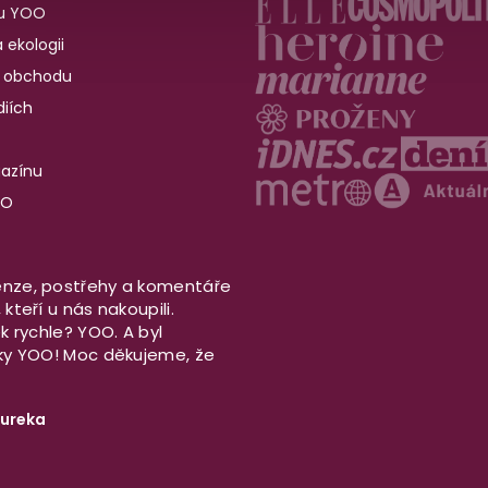
u YOO
 ekologii
 obchodu
iích
gazínu
OO
nze, postřehy a komentáře
kteří u nás nakoupili.
ek rychle? YOO. A byl
aky YOO! Moc děkujeme, že
ureka