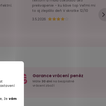
textom a malá čokoláda ako
rfektní.
prekvapenie - ku káve top Veľmi mi
to aj zlepšilo deň V skratke 12/10
u je 5 z 5 hvězdiček.
Hodnocení obchodu je 4 z 5 hvězd
3.5.2026
Garance vrácení peněz
e důležité
Máte
30 dní
na bezplatné
at
mžitě
vrácení zboží
Nastavení
e, že
vám