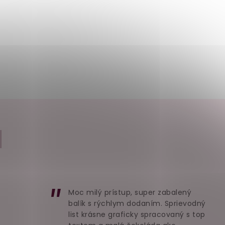
I
Moc milý prístup, super zabalený
balík s rýchlym dodaním. Sprievodný
list krásne graficky spracovaný s top