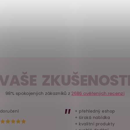
VAŠE ZKUŠENOST
98% spokojených zákazníků z
2686 ověřených recenzí
 doručení
+ přehledný eshop
+ široká nabídka
Hodnocení obchodu je 5 z 5 hvězdiček.
+ kvalitní produkty