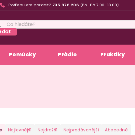
Potřebujete poradit?
735 876 206
(Po–Pá 7.00–18.00)
edat
Pomůcky
Prádlo
Praktiky
e
Nejlevnější
Nejdražší
Nejprodávanější
Abecedně