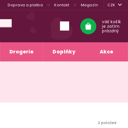
Doprava a platba
Kontakt
Magazín
CZK
váš košík
je zatím
Nákupní
prázdný
košík
Drogerie
Doplňky
Akce
2
položek