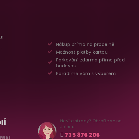
a:
Nákup přímo na prodejně
:
Možnost platby kartou
Parkování zdarma přímo před
budovou
Poradíme vám s výběrem
IÍ
Nevíte si rady? Obraťte se na
Jolanu
735 876 206