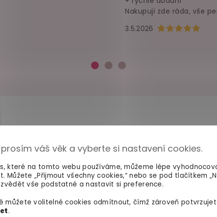
+ rychlé dodání
Nakupuji zde ráda, vše pe
Hodnocení obchod
3.5.2026
 prosím váš věk a vyberte si nastavení cookies.
100% diskrétní balení
Dodání do 2. dne
Nikdo nepozná, co jste si
Na rychlosti záleží! Vš
es, které na tomto webu používáme, můžeme lépe vyhodnocov
objednali. Mrkněte,
jak vypadá
máme skladem a oka
t. Můžete „Přijmout všechny cookies,“ nebo se pod tlačítkem „
balíček
.
odesíláme.
zvědět vše podstatné a nastavit si preference.
 můžete volitelné cookies odmítnout, čímž zároveň potvrzujet
let
.