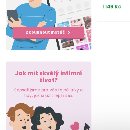
e
k
t
1 149 Kč
l
t
ů
ů
O
Zkouknout Instáč
v
l
á
d
Jak mít skvělý intimní
a
život?
c
Sepsali jsme pro vás tajné triky a
tipy, jak si užít lepší sex.
í
p
r
v