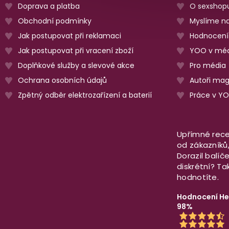
Doprava a platba
O sexshop
Obchodní podmínky
Myslíme na
Jak postupovat při reklamaci
Hodnocení
Jak postupovat při vracení zboží
YOO v méd
Doplňkové služby a slevové akce
Pro média
Ochrana osobních údajů
Autoři ma
Zpětný odběr elektrozařízení a baterií
Práce v Y
Upřímné rece
od zákazníků, 
Dorazil balíč
diskrétní? T
hodnotíte.
Hodnocení He
98%