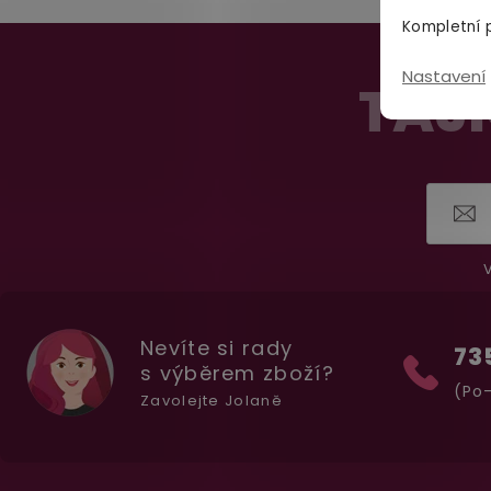
Kompletní p
Z
Nastavení
á
TAJN
p
a
t
í
V
Nevíte si rady
73
s výběrem zboží?
(Po-
Zavolejte Jolaně