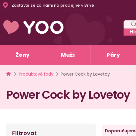
Přejít
Zastavte se za námi na
prodejně v Brně
na
obsah
Hl
Ženy
Muži
Páry
Domů
Produktové řady
Power Cock by Lovetoy
Power Cock by Lovetoy
P
Ř
Doporučujem
Filtrovat