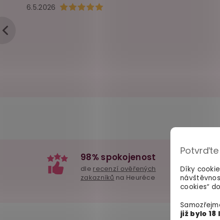
Hodnocení obchodu je 5 z 5 hvězdiček.
6.5.2026
Potvrďte
98% spokojenost
dle
recenzí ověřených
Díky cooki
zakazníků
na Heuréce
návštěvnos
cookies“ do
Samozřejmě
již bylo 18 