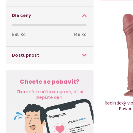
o
a
s
V
z
Dle ceny
t
ý
e
995
Kč
1149
Kč
r
p
n
a
i
í
Dostupnost
n
s
p
n
p
r
Chcete se pobavit?
í
r
o
Zkoukněte náš instagram, ať si
p
zlepšíte den.
o
d
Realistický vi
Power 
a
d
u
n
u
k