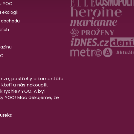
u YOO
 ekologii
 obchodu
iích
gazínu
OO
nze, postřehy a komentáře
kteří u nás nakoupili.
ek rychle? YOO. A byl
aky YOO! Moc děkujeme, že
ureka