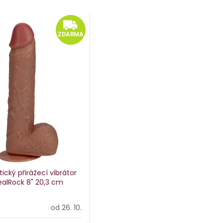
ARMA
ZDARMA
ZDARMA
tický přirážecí vibrátor
ealRock 8"
20,3 cm
od 26. 10.