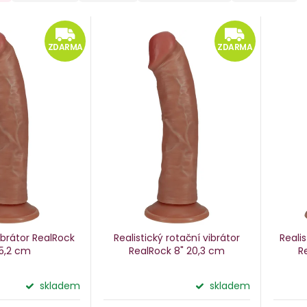
ZDARMA
ZD
ZDARMA
ZDARMA
vibrátor RealRock
Realistický rotační vibrátor
Realis
15,2 cm
RealRock 8"
20,3 cm
R
skladem
skladem