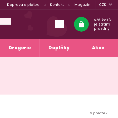
Doprava a platba
Kontakt
Magazín
CZK
váš košík
je zatím
Nákupní
prázdný
košík
Drogerie
Doplňky
Akce
3
položek