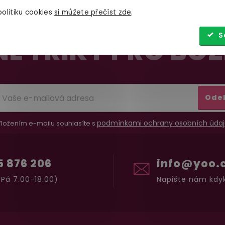
olitiku cookies
si můžete přečíst zde
.
S
É TRIKY PRO BOŽ
Ode
podmínkami ochrany osobních údaj
ložením e-mailu souhlasíte s
5 876 206
info@yoo.
Pá 7.00-18.00)
Napište nám kdyk