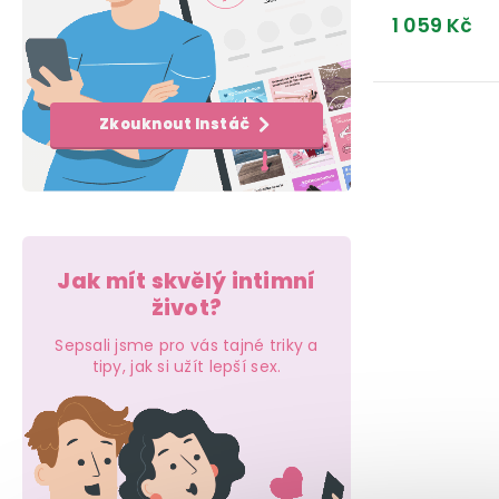
e
k
t
1 059 Kč
l
t
ů
ů
O
Zkouknout Instáč
v
l
á
d
Jak mít skvělý intimní
a
život?
c
Sepsali jsme pro vás tajné triky a
tipy, jak si užít lepší sex.
í
p
r
v