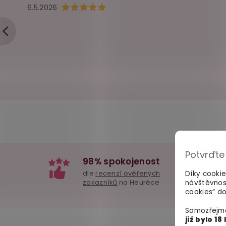
Hodnocení obchodu je 5 z 5 hvězdiček.
6.5.2026
Potvrďte
98% spokojenost
dle
recenzí ověřených
Díky cooki
zakazníků
na Heuréce
návštěvnos
cookies“ do
Samozřejmě
již bylo 18 