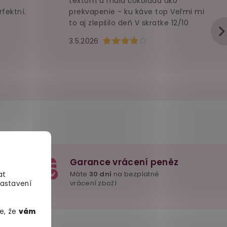
textom a malá čokoláda ako
rfektní.
prekvapenie - ku káve top Veľmi mi
to aj zlepšilo deň V skratke 12/10
u je 5 z 5 hvězdiček.
Hodnocení obchodu je 4 z 5 hvězd
3.5.2026
Garance vrácení peněz
e důležité
Máte
30 dní
na bezplatné
at
mžitě
vrácení zboží
Nastavení
e, že
vám