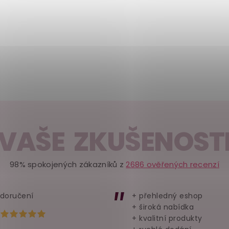
VAŠE ZKUŠENOST
98% spokojených zákazníků z
2686 ověřených recenzí
 doručení
+ přehledný eshop
+ široká nabídka
Hodnocení obchodu je 5 z 5 hvězdiček.
+ kvalitní produkty