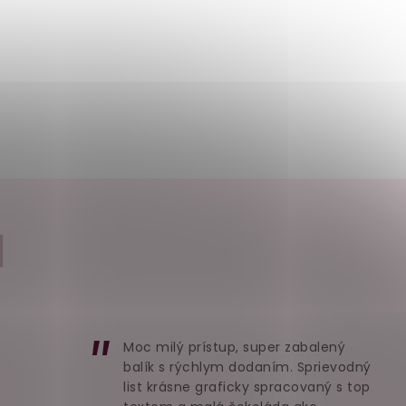
I
Moc milý prístup, super zabalený
balík s rýchlym dodaním. Sprievodný
list krásne graficky spracovaný s top