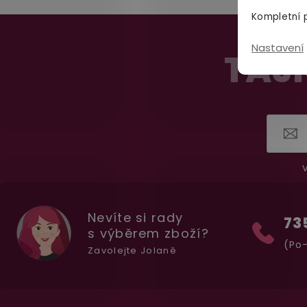
Kompletní p
Z
Nastavení
á
TAJN
p
a
t
í
V
Nevíte si rady
73
s výběrem zboží?
(Po-
Zavolejte Jolaně