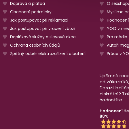
Doprava a platba
O sexshop
Obchodní podmínky
Myslíme na
Jak postupovat při reklamaci
Hodnocení
Jak postupovat při vracení zboží
YOO v méd
Doplňkové služby a slevové akce
Pro média
Ochrana osobních údajů
Autoři ma
Zpětný odběr elektrozařízení a baterií
Práce v Y
Upřímné rece
od zákazníků, 
Dorazil balíč
diskrétní? T
hodnotíte.
Hodnocení He
98%