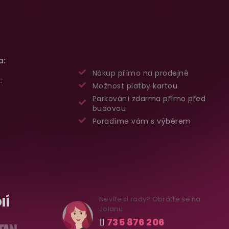
a:
Nákup přímo na prodejně
:
Možnost platby kartou
Parkování zdarma přímo před
budovou
Poradíme vám s výběrem
IÍ
Nevíte si rady? Obraťte se na
Jolanu
735 876 206