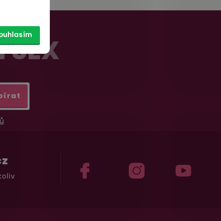
ouhlasím
Í SEX
bírat
ů
cz
oliv