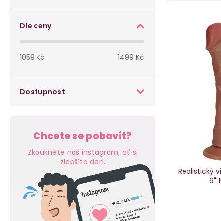
o
a
s
V
z
Dle ceny
t
ý
e
1059
Kč
1499
Kč
r
p
n
a
i
í
Dostupnost
n
s
p
n
p
r
Chcete se pobavit?
í
r
o
Zkoukněte náš instagram, ať si
p
zlepšíte den.
o
d
Realistický 
6"
a
d
u
n
u
k