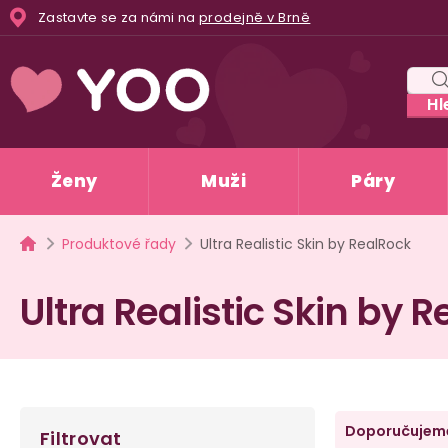
Přejít
Zastavte se za námi na
prodejně v Brně
na
obsah
Hl
Ženy
Muži
Páry
Domů
Produktové řady
Ultra Realistic Skin by RealRock
Ultra Realistic Skin by 
P
Ř
Doporučujem
Filtrovat