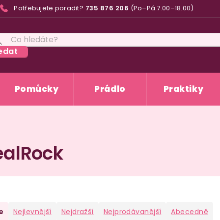
Potřebujete poradit?
735 876 206
(Po–Pá 7.00–18.00)
edat
Pomůcky
Prádlo
Praktiky
RealRock
e
Nejlevnější
Nejdražší
Nejprodávanější
Abecedně