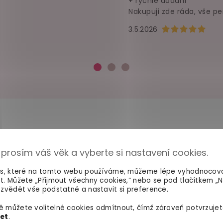
+ rychlé dodání
Nakupuji zde ráda, vše pe
Hodnocení obchod
3.5.2026
 prosím váš věk a vyberte si nastavení cookies.
100% diskrétní balení
Dodání do 2. dne
Nikdo nepozná, co jste si
Na rychlosti záleží! Vš
es, které na tomto webu používáme, můžeme lépe vyhodnocov
objednali. Mrkněte,
jak vypadá
máme skladem a oka
t. Můžete „Přijmout všechny cookies,“ nebo se pod tlačítkem „
balíček
.
odesíláme.
zvědět vše podstatné a nastavit si preference.
 můžete volitelné cookies odmítnout, čímž zároveň potvrzujet
let
.