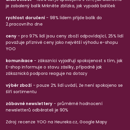
je zabalený balík
Mrkněte zblízka, jak vypadá balíček
rychlost doručení
- 98% lidem přijde balík do
2.pracovního dne
ceny
- pro 97% lidí jsou ceny zboží odpovídající, 25% lidí
považuje příznivé ceny jako největší výhodu e-shopu
YOO
komunikace
- zákazníci vyjadřují spokojenost s tím, jak
E-shop informuje o stavu zásilky, případně jak
zákaznická podpora reaguje na dotazy
výběr zboží
- pouze 2% lidí uvádí, že není spokojeno se
šíří sortimentu
zábavné newslettery
- průměrné hodnocení
newsletterů odběrateli je 90%
Zdroj: recenze YOO na
Heureka.cz
,
Google Mapy