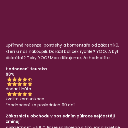
Upřímné recenze, postřehy a komentáře od zákazníků,
kteří u nás nakoupili. Dorazil balíček rychle? YOO. A byl
diskrétní? Taky YOO! Moc děkujeme, že hodnotíte.
Hodnocení Heureka
98%
dodací lhůta
kvalita komunikace
*hodnocení za posledních 90 dní
Zákazníci u obchodu v posledním půlroce nejčastěji
zmiňují
diskrétnost
- 100% lidí je spokojeno s tím, jak diskrétně