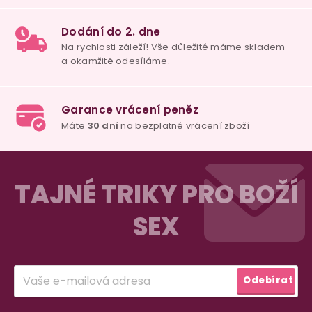
u
100% diskrétní balení
Nikdo nepozná, co jste si objednali. Mrkněte,
j
vypadá balíček
.
Dodání do 2. dne
Na rychlosti záleží! Vše důležité máme sklade
Z
a okamžitě odesíláme.
á
TAJNÉ TRIKY PRO BOŽÍ
p
SEX
a
Garance vrácení peněz
Máte
30 dní
na bezplatné vrácení zboží
t
í
Přihlásit
Odebírat
se