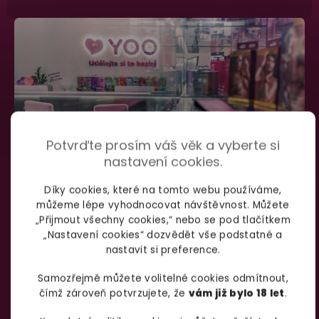
Potvrďte prosím váš věk a vyberte si
nastavení cookies.
Díky cookies, které na tomto webu používáme,
můžeme lépe vyhodnocovat návštěvnost. Můžete
SHOWROOM BRNO
„Přijmout všechny cookies,“ nebo se pod tlačítkem
„Nastavení cookies“ dozvědět vše podstatné a
nastavit si preference.
Špitálka 23a Brno, 602 00
Otevírací doba:
Samozřejmě můžete volitelné cookies odmítnout,
čímž zároveň potvrzujete, že
vám již bylo 18 let
.
Pondělí – pátek:
info@yoo.cz
7:00 – 18:00