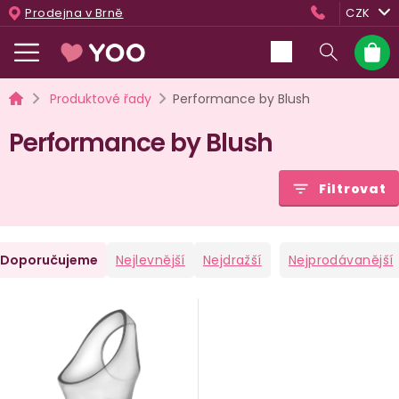
Přejít
Prodejna v Brně
CZK
na
obsah
Nákup
košík
Domů
Produktové řady
Performance by Blush
Performance by Blush
Filtrovat
Ř
Doporučujeme
Nejlevnější
Nejdražší
Nejprodávanější
a
V
e
ý
n
p
i