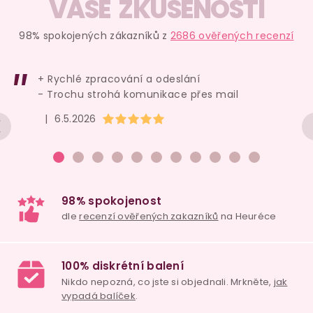
v
VAŠE ZKUŠENOSTI
l
á
98% spokojených zákazníků z
2686 ověřených recenzí
d
a
+ Rychlé zpracování a odeslání
c
- Trochu strohá komunikace přes mail
í
Hodnocení obchodu je 5 z 5 hvězdiček.
|
6.5.2026
p
r
v
k
y
v
ý
p
i
98% spokojenost
s
dle
recenzí ověřených zakazníků
na Heuréce