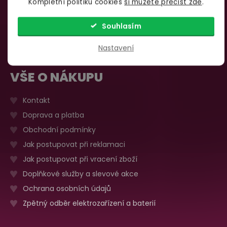
Kompletní politiku cookies
si můžete přečíst zde
.
735 876 206
Sobota, neděle
Zavřeno
Více o prodejně
Souhlasím
Nastavení
VŠE O NÁKUPU
Kontakt
Doprava a platba
Obchodní podmínky
Jak postupovat při reklamaci
Jak postupovat při vracení zboží
Doplňkové služby a slevové akce
Ochrana osobních údajů
Zpětný odběr elektrozařízení a baterií