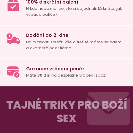
p
i
s
u
98% spokojenost
dle
recenzí ověřených zakazníků
na Heuréce
100% diskrétní balení
Nikdo nepozná, co jste si objednali. Mrkněte,
j
vypadá balíček
.
Z
Dodání do 2. dne
á
TAJNÉ TRIKY PRO BOŽÍ
Na rychlosti záleží! Vše důležité máme sklade
p
a okamžitě odesíláme.
SEX
a
t