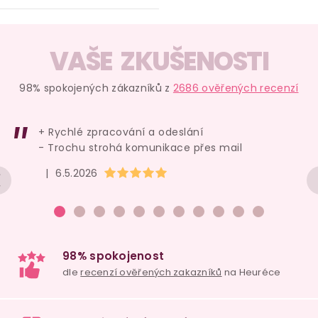
O
v
VAŠE ZKUŠENOSTI
l
á
98% spokojených zákazníků z
2686 ověřených recenzí
d
a
+ Rychlé zpracování a odeslání
c
- Trochu strohá komunikace přes mail
í
Hodnocení obchodu je 5 z 5 hvězdiček.
|
6.5.2026
p
r
v
k
y
v
ý