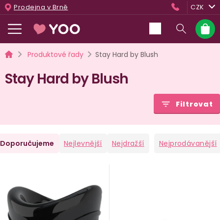
Přejít
Prodejna v Brně
CZK
na
obsah
Nákup
košík
Domů
Produktové řady
Stay Hard by Blush
Stay Hard by Blush
Filtrovat
Ř
Doporučujeme
Nejlevnější
Nejdražší
Nejprodávanější
a
V
e
ý
n
p
i