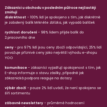
Zákazníci u obchodu v posledním půlroce nejčastěji
zmiňují
diskrétnost
- 100% lidí je spokojeno s tím, jak diskrétně
je zabalený balík
Mrkněte zblízka, jak vypadá balíček
rychlost doručení
- 98% lidem přijde balík do
2.pracovního dne
ceny
- pro 97% lidí jsou ceny zboží odpovídající, 25% lidí
považuje příznivé ceny jako největší výhodu e-shopu
YOO
komunikace
- zákazníci vyjadřují spokojenost s tím, jak
E-shop informuje o stavu zásilky, případně jak
zákaznická podpora reaguje na dotazy
výběr zboží
- pouze 2% lidí uvádí, že není spokojeno se
šíří sortimentu
zábavné newslettery
- průměrné hodnocení