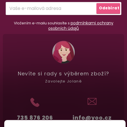
í
Garance vrácení peněz
Přihlásit
Odebírat
Máte
30 dní
na bezplatné vrácení zboží
se
podmínkami ochrany
Vložením e-mailu souhlasíte s
osobních údajů
Nevíte si rady
s výběrem zboží?
Zavolejte Jolaně
735 876 206
info@yoo.cz
(Po-Pá 7.00-18.00)
Napište nám kdykoliv