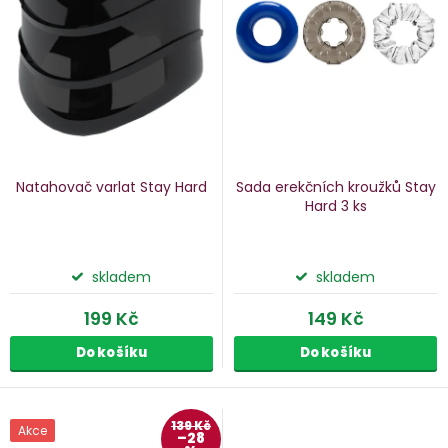
p
s
p
o
r
d
o
u
d
k
u
Natahovač varlat Stay Hard
Sada erekčních kroužků Stay
k
Hard
3 ks
ů
t
ů
skladem
skladem
199 Kč
149 Kč
Do košíku
Do košíku
139 Kč
Akce
–28