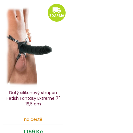
ZDARMA
ZDARMA
Dutý silikonový strapon
Fetish Fantasy Extreme 7"
18,5 cm
na cestě
1 159 Kč