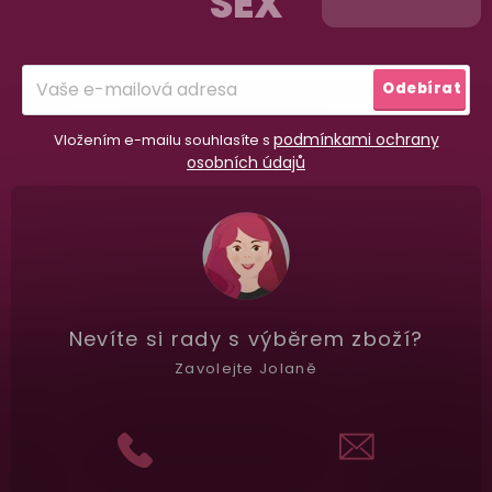
SEX
a
t
í
Garance vrácení peněz
Odebírat
Máte
30 dní
na bezplatné vrácení zboží
podmínkami ochrany
Vložením e-mailu souhlasíte s
osobních údajů
Nevíte si rady
s výběrem zboží?
Zavolejte Jolaně