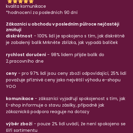
kvalita komunikace
*hodnocení za posledních 90 dní
Zákazníci u obchodu v posledním půlroce nejčastěji
zmiňují
diskrétnost
- 100% lidí je spokojeno s tím, jak diskrétně
je zabalený balík
Mrkněte zblízka, jak vypadá balíček
rychlost doručení
- 98% lidem přijde balík do
2.pracovního dne
ceny
- pro 97% lidí jsou ceny zboží odpovídající, 25% lidí
považuje příznivé ceny jako největší výhodu e-shopu
YOO
komunikace
- zákazníci vyjadřují spokojenost s tím, jak
E-shop informuje o stavu zásilky, případně jak
zákaznická podpora reaguje na dotazy
výběr zboží
- pouze 2% lidí uvádí, že není spokojeno se
šíří sortimentu