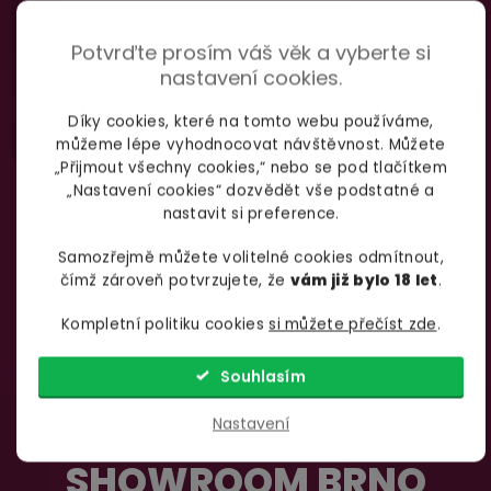
735 876 206
info@yoo.cz
Potvrďte prosím váš věk a vyberte si
(Po-Pá 7.00-18.00)
Napište nám kdykoliv
nastavení cookies.
Díky cookies, které na tomto webu používáme,
můžeme lépe vyhodnocovat návštěvnost. Můžete
„Přijmout všechny cookies,“ nebo se pod tlačítkem
„Nastavení cookies“ dozvědět vše podstatné a
nastavit si preference.
Samozřejmě můžete volitelné cookies odmítnout,
čímž zároveň potvrzujete, že
vám již bylo 18 let
.
Kompletní politiku cookies
si můžete přečíst zde
.
Souhlasím
Nastavení
SHOWROOM BRNO