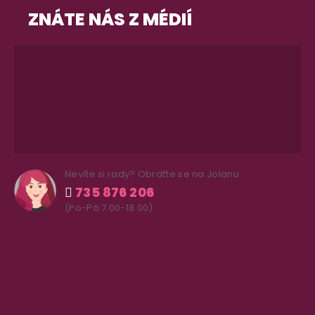
ZNÁTE NÁS Z MÉDIÍ
Nevíte si rady? Obraťte se na Jolanu
735 876 206
(Po-Pá 7.00-18.00)