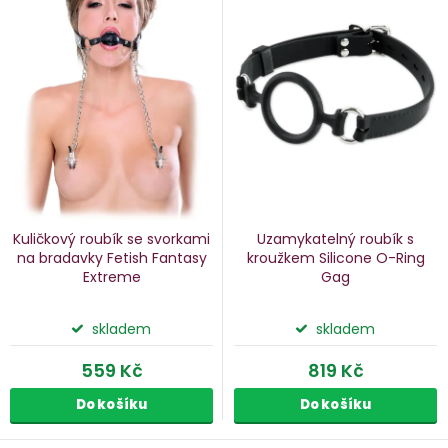
n
p
i
p
s
p
o
r
d
o
u
d
k
u
Kuličkový roubík se svorkami
Uzamykatelný roubík s
k
na bradavky Fetish Fantasy
kroužkem Silicone O-Ring
Extreme
Gag
ů
t
ů
skladem
skladem
559 Kč
819 Kč
Do košíku
Do košíku