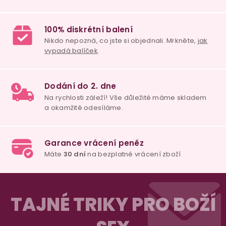
v
ý
p
i
s
u
98% spokojenost
dle
recenzí ověřených zakazníků
na Heuréce
100% diskrétní balení
Nikdo nepozná, co jste si objednali. Mrkněte,
j
vypadá balíček
.
Z
á
Dodání do 2. dne
TAJNÉ TRIKY PRO BOŽÍ
Na rychlosti záleží! Vše důležité máme sklade
p
a okamžitě odesíláme.