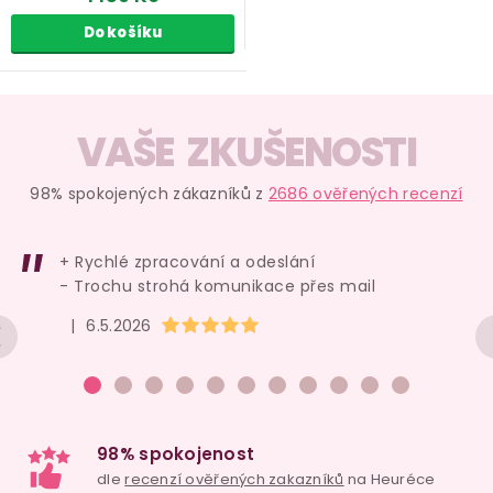
Do košíku
O
v
VAŠE ZKUŠENOSTI
l
á
98% spokojených zákazníků z
2686 ověřených recenzí
d
a
+ Rychlé zpracování a odeslání
c
- Trochu strohá komunikace přes mail
í
Hodnocení obchodu je 5 z 5 hvězdiček.
|
6.5.2026
p
r
v
k
y