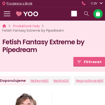
Přejít
Prodejna v Brně
CZK
na
obsah
Nákup
košík
Domů
Produktové řady
Fetish Fantasy Extreme by Pipedream
Fetish Fantasy Extreme by
Pipedream
Filtrovat
Ř
Doporučujeme
Nejlevnější
Nejdražší
Nejprodávanější
a
V
e
ý